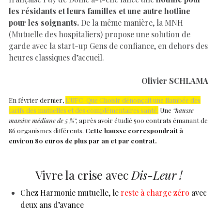
les résidants et leurs familles et une autre hotline
pour les soignants.
De la même manière, la MNH
(Mutuelle des hospitaliers) propose une solution de
garde avec la start-up Gens de confiance, en dehors des
heures classiques d’accueil.
Olivier SCHLAMA
En février dernier,
L’UFC-Que Choisir dénonçait une flambée des
tarifs des mutuelles et des complémentaires santé.
Une
“hausse
massive médiane de 5 %”,
après avoir étudié 500 contrats émanant de
86 organismes différents.
Cette hausse correspondrait à
environ 80 euros de plus par an et par contrat.
Vivre la crise avec
Dis-Leur !
Chez Harmonie mutuelle, le
reste à charge zéro
avec
deux ans d’avance