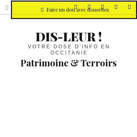
sur Facebook
sur Twitter
Contactez-nous 
Notre ph
R
Faire un don avec donorbox
DIS-LEUR !
VOTRE DOSE D'INFO EN
OCCITANIE
Patrimoine & Terroirs
Même Netflix conquis ! :
Salses,