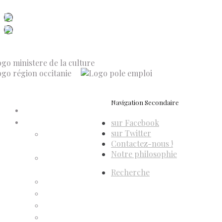
Dis-Leur ! sur votre mobile
Navigation Secondaire
Accueil
sur Facebook
Compte d’adhérent
sur Twitter
Annulation
Contactez-nous !
d’adhésion
Notre philosophie
Confirmation
d’adhésion
Recherche
Facture d’adhésion
Niveaux d’adhésion
Paiement d’adhésion
Reçu d’adhésion