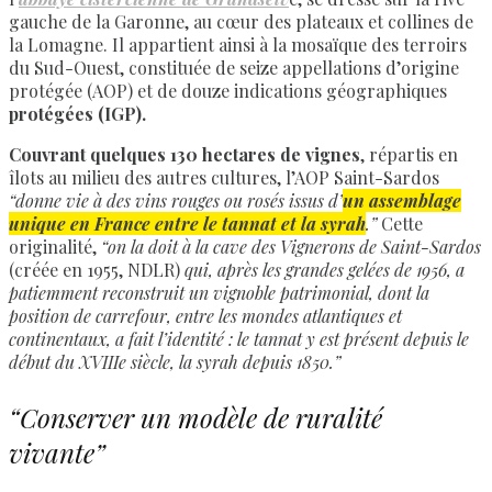
gauche de la Garonne, au cœur des plateaux et collines de
la Lomagne. Il appartient ainsi à la mosaïque des terroirs
du Sud-Ouest, constituée de seize appellations d’origine
protégée (AOP) et de douze indications géographiques
protégées (IGP).
Couvrant quelques 130 hectares de vignes
, répartis en
îlots au milieu des autres cultures, l’AOP Saint-Sardos
“donne vie à des vins rouges ou rosés issus d’
un assemblage
unique en France entre le tannat et la syrah
.”
Cette
originalité,
“on la doit à la cave des Vignerons de Saint-Sardos
(créée en 1955, NDLR)
qui, après les grandes gelées de 1956, a
patiemment reconstruit un vignoble patrimonial, dont la
position de carrefour, entre les mondes atlantiques et
continentaux, a fait l’identité : le tannat y est présent depuis le
début du XVIIIe siècle, la syrah depuis 1850.”
“Conserver un modèle de ruralité
vivante”