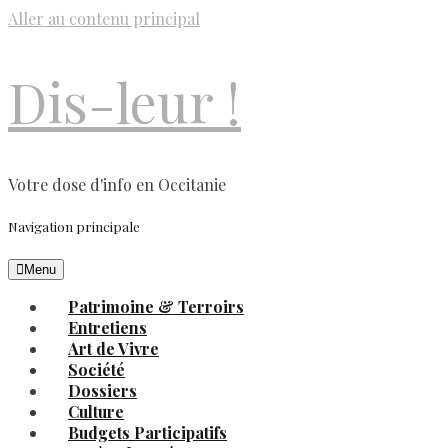
Aller au contenu principal
Dis-leur !
Votre dose d'info en Occitanie
Navigation principale
Menu
Patrimoine & Terroirs
Entretiens
Art de Vivre
Société
Dossiers
Culture
Budgets Participatifs