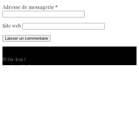
Adresse de messagerie
*
Site web
© Dis-leur !
Mentions légales
Politique de confidentialité
Politique de cookies (UE)
Conditions générales de vente
Contactez-nous
Newsletter
ISSN 3039-7227