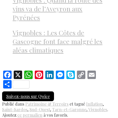
vins va de l’Aveyron aux
Pyrénées
Vignobles : Les Côtes de
Gascogne font face malgré les
aléas climatiques
Facebook
X
WhatsApp
Pinterest
LinkedIn
Messenger
Skype
Copy
Email
Link
Share
Suivez-nous sur Qwice
Publié dans
Patrimoine & Terroirs
et tagué
Inflation
,
Saint-Sardos
,
Sud-Ouest
,
Tarn-et-Garonne
,
Vignobles
.
Ajoutez
ce permalien
à vos favoris.