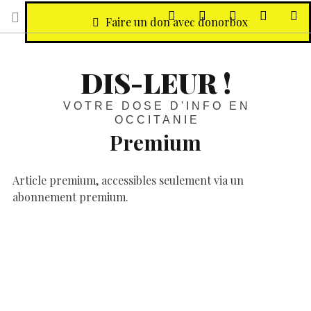
sur Facebook
sur Twitter
Contactez-nous 
Notre ph
R
Faire un don avec donorbox
DIS-LEUR !
VOTRE DOSE D'INFO EN
OCCITANIE
Premium
Article premium, accessibles seulement via un
abonnement premium.