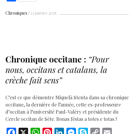
e
at
er
k
se
y
p
ai
h
b
s
es
e
n
p
y
l
ar
Chroniques
12 janvier 2025
o
A
t
dI
g
e
Li
e
o
p
n
er
n
k
p
k
Chronique occitane :
“Pour
nous, occitans et catalans, la
crèche fait sens”
C’est ce que démontre Miquelà Stenta dans sa chronique
occitane, la dernière de l’année, cette ex-professeure
d’occitan à l’université Paul-Valéry et présidente du
Cercle occitan de Sète. Bonas fèstas a totes e totas !
F
X
W
Pi
Li
M
S
C
E