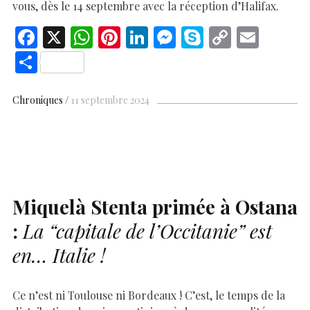
vous, dès le 14 septembre avec la réception d’Halifax.
F
X
W
Pi
Li
M
S
C
E
ac
h
nt
n
es
k
o
m
S
e
at
er
k
se
y
p
ai
h
b
s
es
e
n
p
y
l
ar
Chroniques
11 septembre 2024
o
A
t
dI
g
e
Li
e
o
p
n
er
n
k
p
k
Miquelà Stenta primée à Ostana
:
La “capitale de l’Occitanie” est
en… Italie !
Ce n’est ni Toulouse ni Bordeaux ! C’est, le temps de la