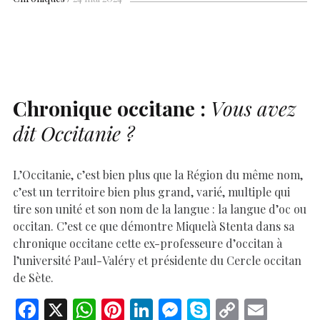
b
s
es
e
n
p
y
l
ar
o
A
t
dI
g
e
Li
e
o
p
n
er
n
k
p
k
Chronique occitane :
Vous avez
dit Occitanie ?
L’Occitanie, c’est bien plus que la Région du même nom,
c’est un territoire bien plus grand, varié, multiple qui
tire son unité et son nom de la langue : la langue d’oc ou
occitan. C’est ce que démontre Miquelà Stenta dans sa
chronique occitane cette ex-professeure d’occitan à
l’université Paul-Valéry et présidente du Cercle occitan
de Sète.
F
X
W
Pi
Li
M
S
C
E