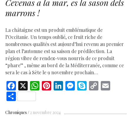
Cevenas a la mar, es la sason dels
marrons !
La châtaigne est un produit emblématique de
l’Occitanie. Un temps oublié, ce fruit riche de
nombreuses qualités est aujourd’hui revenu au premier
plan et l’automne est sa saison de prédilection. La
région vibre de rendez-vous nourris de ce produit
“phare” , même au bord de la Méditerranée, comme ce
sera le cas à Sète le 9 novembre prochain…
F
X
W
Pi
Li
M
S
C
E
ac
h
nt
n
es
k
o
m
S
e
at
er
k
se
y
p
ai
h
b
s
es
e
n
p
y
l
ar
Chroniques
2 novembre 2024
o
A
t
dI
g
e
Li
e