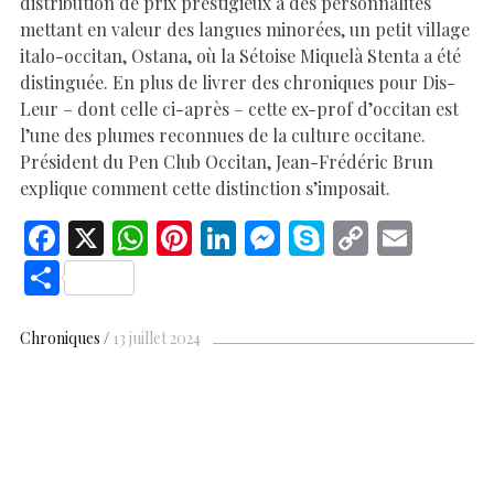
distribution de prix prestigieux à des personnalités
mettant en valeur des langues minorées, un petit village
italo-occitan, Ostana, où la Sétoise Miquelà Stenta a été
distinguée. En plus de livrer des chroniques pour Dis-
Leur – dont celle ci-après – cette ex-prof d’occitan est
l’une des plumes reconnues de la culture occitane.
Président du Pen Club Occitan, Jean-Frédéric Brun
explique comment cette distinction s’imposait.
F
X
W
Pi
Li
M
S
C
E
ac
h
nt
n
es
k
o
m
S
e
at
er
k
se
y
p
ai
h
b
s
es
e
n
p
y
l
ar
Chroniques
13 juillet 2024
o
A
t
dI
g
e
Li
e
o
p
n
er
n
k
p
k