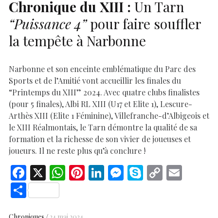
Chronique du
XIII
:
Un Tarn
“Puissance 4”
pour faire souffler
la tempête à Narbonne
Narbonne et son enceinte emblématique du Parc des
Sports et de l’Amitié vont accueillir les finales du
“Printemps du XIII” 2024. Avec quatre clubs finalistes
(pour 5 finales), Albi RL XIII (U17 et Elite 1), Lescure-
Arthès XIII (Elite 1 Féminine), Villefranche-d’Albigeois et
le XIII Réalmontais, le Tarn démontre la qualité de sa
formation et la richesse de son vivier de joueuses et
joueurs. Il ne reste plus qu’à conclure !
F
X
W
Pi
Li
M
S
C
E
ac
h
nt
n
es
k
o
m
S
e
at
er
k
se
y
p
ai
h
Chroniques
24 mai 2024