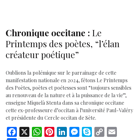
o
p
n
er
n
k
p
k
Chronique occitane :
Le
Printemps des poètes, “l’élan
créateur poétique”
Oublions la polémique sur le parrainage de cette
manifestation nationale en 2024, fêtons Le Printemps
des Poètes, poètes et poétesses sont “toujours sensibles
au renouveau de la nature et à la puissance de la vie”,
enseigne Miquelà Stenta dans sa chronique occitane
cette ex-professeure d’occitan à l’université Paul-Valéry
et présidente du Cercle occitan de Sète.
F
X
W
Pi
Li
M
S
C
E