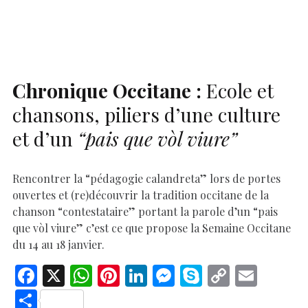
o
A
t
dI
g
e
Li
e
o
p
n
er
n
k
p
k
Chronique Occitane :
Ecole et
chansons, piliers d’une culture
et d’un
“pais que vòl viure”
Rencontrer la “pédagogie calandreta” lors de portes
ouvertes et (re)découvrir la tradition occitane de la
chanson “contestataire” portant la parole d’un “pais
que vòl viure” c’est ce que propose la Semaine Occitane
du 14 au 18 janvier.
F
X
W
Pi
Li
M
S
C
E
ac
h
nt
n
es
k
o
m
S