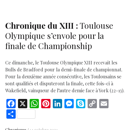
o
p
n
er
n
k
p
k
Chronique du
XIII
:
Toulouse
Olympique s’envole pour la
finale de Championship
Ce dimanche, le Toulouse Olympique XIII recevait les
Bulls de Bradford pour la demi-finale de championnat.
Pour la deuxième année consécutive, les Toulousains se
sont qualifiés et disputeront la finale, cette fois-ci à
Wakefield, vainqueur de l’autre demie face à York (22-13).
F
X
W
Pi
Li
M
S
C
E
ac
h
nt
n
es
k
o
m
S
e
at
er
k
se
y
p
ai
h
Chroniques
14 octobre 2024