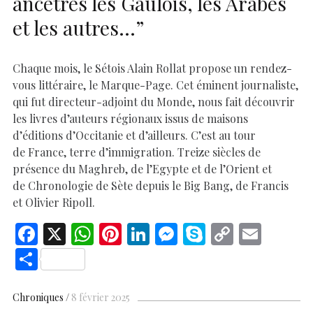
ancêtres les Gaulois, les Arabes
et les autres…”
Chaque mois, le Sétois Alain Rollat propose un rendez-
vous littéraire, le Marque-Page. Cet éminent journaliste,
qui fut directeur-adjoint du Monde, nous fait découvrir
les livres d’auteurs régionaux issus de maisons
d’éditions d’Occitanie et d’ailleurs. C’est au tour
de France, terre d’immigration. Treize siècles de
présence du Maghreb, de l’Egypte et de l’Orient et
de Chronologie de Sète depuis le Big Bang, de Francis
et Olivier Ripoll.
F
X
W
Pi
Li
M
S
C
E
ac
h
nt
n
es
k
o
m
S
e
at
er
k
se
y
p
ai
h
b
s
es
e
n
p
y
l
ar
Chroniques
8 février 2025