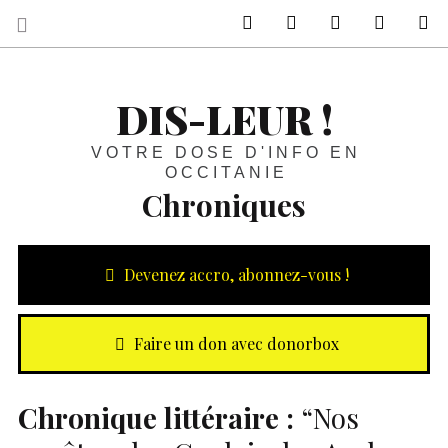
sur Facebook
sur Twitter
Contactez-nous 
Notre ph
R
DIS-LEUR !
VOTRE DOSE D'INFO EN
OCCITANIE
Chroniques
Devenez accro, abonnez-vous !
Faire un don avec donorbox
Chronique littéraire :
“Nos