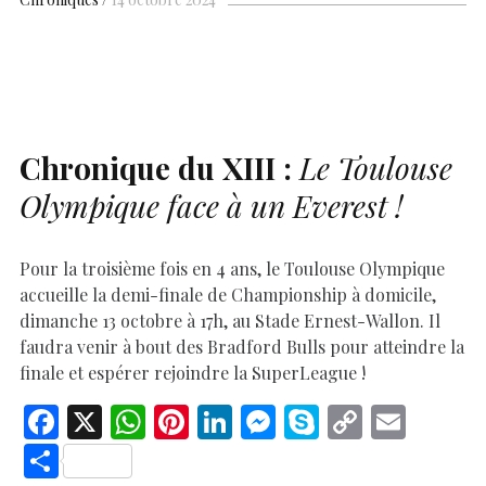
b
s
es
e
n
p
y
l
ar
o
A
t
dI
g
e
Li
e
o
p
n
er
n
k
p
k
Chronique du
XIII
:
Le Toulouse
Olympique face à un Everest !
Pour la troisième fois en 4 ans, le Toulouse Olympique
accueille la demi-finale de Championship à domicile,
dimanche 13 octobre à 17h, au Stade Ernest-Wallon. Il
faudra venir à bout des Bradford Bulls pour atteindre la
finale et espérer rejoindre la SuperLeague !
F
X
W
Pi
Li
M
S
C
E
ac
h
nt
n
es
k
o
m
S