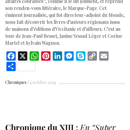
affaires courantes”, comme il le dit joliment, et reprend
son rendez-vous littéraire, le Marque-Page. Cet
éminent journaliste, qui fut directeur-adjoint du Monde,
nous fait découvrir les livres d’auteurs régionaux issus
de maisons d’éditions d’Occitanie et d’ailleurs. C’est au
tour de Jean-Paul Besset, Janine Yessad Léger et Corine
Martel et Sylvain Wagnon.
F
X
W
Pi
Li
M
S
C
E
ac
h
nt
n
es
k
o
m
S
e
at
er
k
se
y
p
ai
h
b
s
es
e
n
p
y
l
ar
Chroniques
4 octobre 2024
o
A
t
dI
g
e
Li
e
o
p
n
er
n
k
p
k
Chronique du
XIII
:
En
“Super