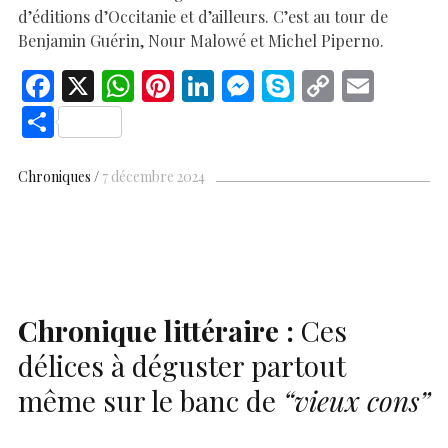
d’éditions d’Occitanie et d’ailleurs. C’est au tour de
Benjamin Guérin, Nour Malowé et Michel Piperno.
F
X
W
Pi
Li
M
S
C
E
ac
h
nt
n
es
k
o
m
S
e
at
er
k
se
y
p
ai
h
b
s
es
e
n
p
y
l
ar
Chroniques
7 décembre 2024
o
A
t
dI
g
e
Li
e
o
p
n
er
n
k
p
k
Chronique littéraire :
Ces
délices à déguster partout
même sur le banc de
“vieux cons”