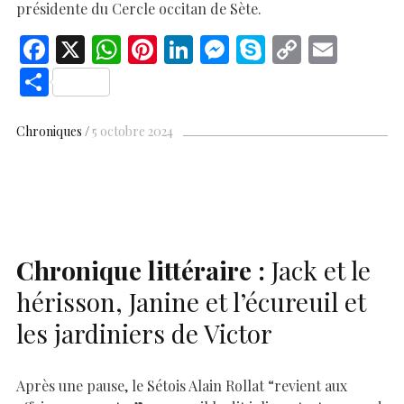
présidente du Cercle occitan de Sète.
F
X
W
Pi
Li
M
S
C
E
ac
h
nt
n
es
k
o
m
S
e
at
er
k
se
y
p
ai
h
b
s
es
e
n
p
y
l
ar
Chroniques
5 octobre 2024
o
A
t
dI
g
e
Li
e
o
p
n
er
n
k
p
k
Chronique littéraire :
Jack et le
hérisson, Janine et l’écureuil et
les jardiniers de Victor
Après une pause, le Sétois Alain Rollat “revient aux