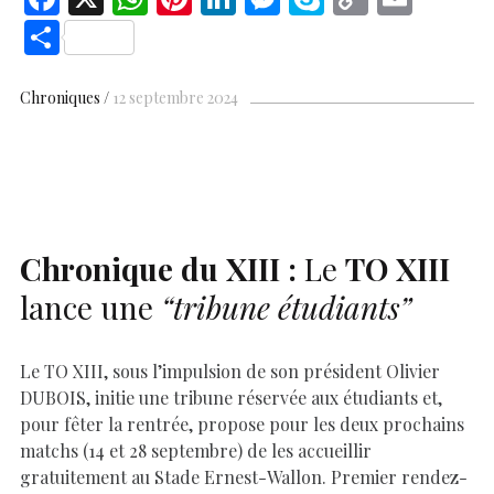
ac
h
nt
n
es
k
o
m
S
e
at
er
k
se
y
p
ai
h
b
s
es
e
n
p
y
l
ar
Chroniques
12 septembre 2024
o
A
t
dI
g
e
Li
e
o
p
n
er
n
k
p
k
Chronique du
XIII
:
Le
TO
XIII
lance une
“tribune étudiants”
Le TO XIII, sous l’impulsion de son président Olivier
DUBOIS, initie une tribune réservée aux étudiants et,
pour fêter la rentrée, propose pour les deux prochains
matchs (14 et 28 septembre) de les accueillir
gratuitement au Stade Ernest-Wallon. Premier rendez-