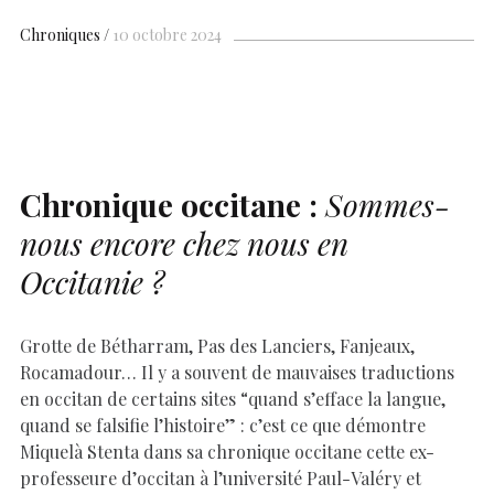
e
at
er
k
se
y
p
ai
h
b
s
es
e
n
p
y
l
ar
Chroniques
10 octobre 2024
o
A
t
dI
g
e
Li
e
o
p
n
er
n
k
p
k
Chronique occitane :
Sommes-
nous encore chez nous en
Occitanie ?
Grotte de Bétharram, Pas des Lanciers, Fanjeaux,
Rocamadour… Il y a souvent de mauvaises traductions
en occitan de certains sites “quand s’efface la langue,
quand se falsifie l’histoire” : c’est ce que démontre
Miquelà Stenta dans sa chronique occitane cette ex-
professeure d’occitan à l’université Paul-Valéry et