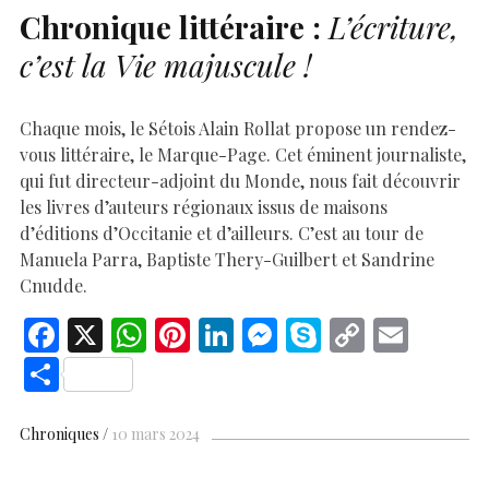
Chronique littéraire :
L’écriture,
c’est la Vie majuscule !
Chaque mois, le Sétois Alain Rollat propose un rendez-
vous littéraire, le Marque-Page. Cet éminent journaliste,
qui fut directeur-adjoint du Monde, nous fait découvrir
les livres d’auteurs régionaux issus de maisons
d’éditions d’Occitanie et d’ailleurs. C’est au tour de
Manuela Parra, Baptiste Thery-Guilbert et Sandrine
Cnudde.
F
X
W
Pi
Li
M
S
C
E
ac
h
nt
n
es
k
o
m
S
e
at
er
k
se
y
p
ai
h
b
s
es
e
n
p
y
l
ar
Chroniques
10 mars 2024
o
A
t
dI
g
e
Li
e