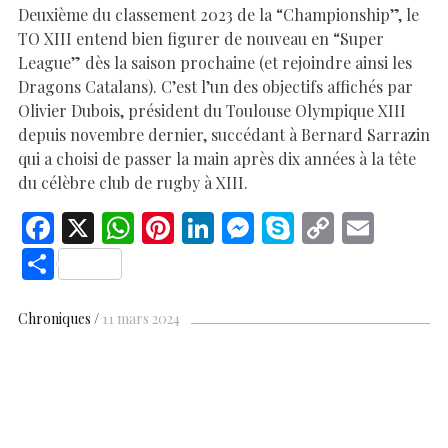
Deuxième du classement 2023 de la “Championship”, le
TO XIII entend bien figurer de nouveau en “Super
League” dès la saison prochaine (et rejoindre ainsi les
Dragons Catalans). C’est l’un des objectifs affichés par
Olivier Dubois, président du Toulouse Olympique XIII
depuis novembre dernier, succédant à Bernard Sarrazin
qui a choisi de passer la main après dix années à la tête
du célèbre club de rugby à XIII.
F
X
W
Pi
Li
M
S
C
E
ac
h
nt
n
es
k
o
m
S
e
at
er
k
se
y
p
ai
h
b
s
es
e
n
p
y
l
ar
Chroniques
11 mars 2024
o
A
t
dI
g
e
Li
e
o
p
n
er
n
k
p
k