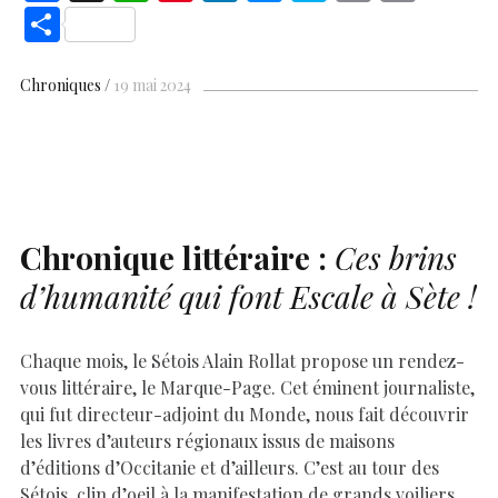
ac
h
nt
n
es
k
o
m
S
e
at
er
k
se
y
p
ai
h
b
s
es
e
n
p
y
l
ar
Chroniques
19 mai 2024
o
A
t
dI
g
e
Li
e
o
p
n
er
n
k
p
k
Chronique littéraire :
Ces brins
d’humanité qui font Escale à Sète !
Chaque mois, le Sétois Alain Rollat propose un rendez-
vous littéraire, le Marque-Page. Cet éminent journaliste,
qui fut directeur-adjoint du Monde, nous fait découvrir
les livres d’auteurs régionaux issus de maisons
d’éditions d’Occitanie et d’ailleurs. C’est au tour des
Sétois, clin d’oeil à la manifestation de grands voiliers