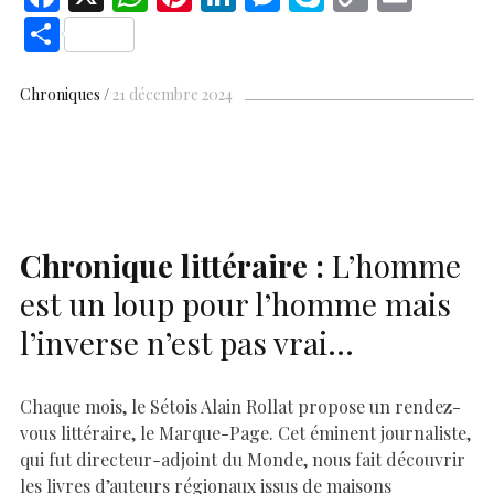
ac
h
nt
n
es
k
o
m
S
e
at
er
k
se
y
p
ai
h
b
s
es
e
n
p
y
l
ar
Chroniques
21 décembre 2024
o
A
t
dI
g
e
Li
e
o
p
n
er
n
k
p
k
Chronique littéraire :
L’homme
est un loup pour l’homme mais
l’inverse n’est pas vrai…
Chaque mois, le Sétois Alain Rollat propose un rendez-
vous littéraire, le Marque-Page. Cet éminent journaliste,
qui fut directeur-adjoint du Monde, nous fait découvrir
les livres d’auteurs régionaux issus de maisons