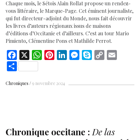
Chaque mois, le Sétois Alain Rollat propose un rendez-
vous littéraire, le Marque-Page. Cet éminent journaliste,
qui fut directeur-adjoint du Monde, nous fait découvrir
les livres d’auteurs régionaux issus de maisons
d’éditions d’Occitanie et d’ailleurs. C’est au tour Mario
Pimiento, Clémentine Pons et Mathilde Perrot.
F
X
W
Pi
Li
M
S
C
E
ac
h
nt
n
es
k
o
m
S
e
at
er
k
se
y
p
ai
h
b
s
es
e
n
p
y
l
ar
Chroniques
9 novembre 2024
o
A
t
dI
g
e
Li
e
o
p
n
er
n
k
p
k
Chronique occitane :
De las