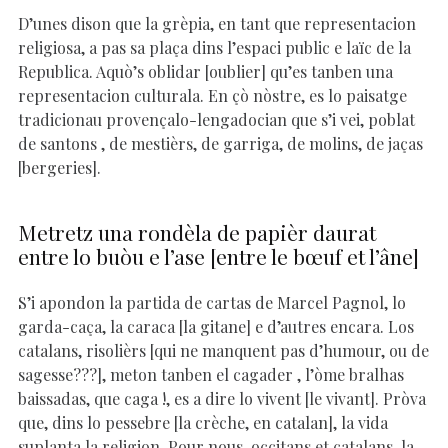
D’unes dison que la grèpia, en tant que representacion
religiosa, a pas sa plaça dins l’espaci public e laïc de la
Republica. Aquò’s oblidar [oublier] qu’es tanben una
representacion culturala. En çò nòstre, es lo paisatge
tradicionau provençalo-lengadocian que s’i vei, poblat
de santons , de mestièrs, de garriga, de molins, de jaças
[bergeries].
Metretz una rondèla de papièr daurat
entre lo buòu e l’ase [entre le bœuf et l’âne]
S’i apondon la partida de cartas de Marcel Pagnol, lo
garda-caça, la caraca [la gitane] e d’autres encara. Los
catalans, risolièrs [qui ne manquent pas d’humour, ou de
sagesse???], meton tanben el cagader , l’òme bralhas
baissadas, que caga !, es a dire lo vivent [le vivant]. Pròva
que, dins lo pessebre [la crèche, en catalan], la vida
suplanta la religion. Pour nous, occitans et catalans, la