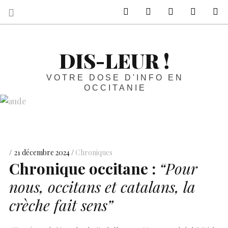
sur Facebook
sur Twitter
Contactez-nous 
Notre ph
R
DIS-LEUR !
VOTRE DOSE D'INFO EN
OCCITANIE
21 décembre 2024
Chroniques
Chronique occitane :
“Pour
nous, occitans et catalans, la
crèche fait sens”