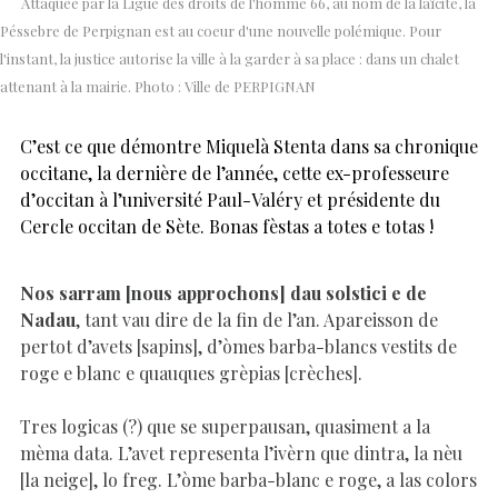
Attaquée par la Ligue des droits de l'homme 66, au nom de la laïcité, la
Péssebre de Perpignan est au coeur d'une nouvelle polémique. Pour
l'instant, la justice autorise la ville à la garder à sa place : dans un chalet
attenant à la mairie. Photo : Ville de PERPIGNAN
C’est ce que démontre Miquelà Stenta dans sa chronique
occitane, la dernière de l’année, cette ex-professeure
d’occitan à l’université Paul-Valéry et présidente du
Cercle occitan de Sète. Bonas fèstas a totes e totas !
Nos sarram [nous approchons] dau solstici e de
Nadau
, tant vau dire de la fin de l’an. Apareisson de
pertot d’avets [sapins], d’òmes barba-blancs vestits de
roge e blanc e quauques grèpias [crèches].
Tres logicas (?) que se superpausan, quasiment a la
mèma data. L’avet representa l’ivèrn que dintra, la nèu
[la neige], lo freg. L’òme barba-blanc e roge, a las colors