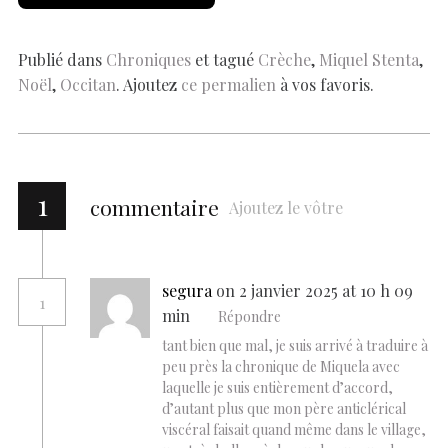
b
s
es
e
n
p
y
l
ar
o
A
t
dI
g
e
Li
e
o
p
n
er
n
Publié dans
Chroniques
et tagué
Crèche
,
Miquel Stenta
,
Noël
,
Occitan
. Ajoutez
ce permalien
à vos favoris.
k
p
k
1
commentaire
Ajoutez le vôtre
segura
on 2 janvier 2025 at 10 h 09
1
min
Répondre
tant bien que mal, je suis arrivé à traduire à
peu près la chronique de Miquela avec
laquelle je suis entièrement d’accord,
d’autant plus que mon père anticlérical
viscéral faisait quand même dans le village,