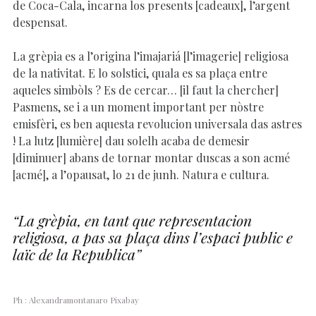
de Coca-Cala, incarna los presents [cadeaux], l’argent
despensat.
La grèpia es a l’origina l’imajariá [l’imagerie] religiosa
de la nativitat. E lo solstici, quala es sa plaça entre
aqueles simbòls ? Es de cercar… [il faut la chercher]
Pasmens, se i a un moment important per nòstre
emisfèri, es ben aquesta revolucion universala das astres
! La lutz [lumière] dau solelh acaba de demesir
[diminuer] abans de tornar montar duscas a son acmé
[acmé], a l’opausat, lo 21 de junh. Natura e cultura.
“La grèpia, en tant que representacion
religiosa, a pas sa plaça dins l’espaci public e
laïc de la Republica”
Ph : Alexandramontanaro Pixabay