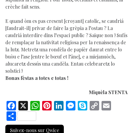
crèche fait sens.
E quand òm es pas cresent [croyant] catolic, se caudriá
[faudrait-il] privar de faire la grèpia a l’ostau ? La
caudriá interdire dins l’espaci public ? Saique non ! Sufís
de remplaçar la nativitat religiosa per la renaissença de
la lutz. Metretz una rondèla de papièr daurat entre lo
buòu e l’ase [entre le bœuf et l’âne], e a miejanuòch,
alucaretz dessús una candèla. Entau celebraretz lo
solstici !
Bonas fèstas a totes e totas !
Miquèla STENTA
F
X
W
Pi
Li
M
S
C
E
ac
h
nt
n
es
k
o
m
S
e
at
er
k
se
y
p
ai
h
Suivez-nous sur Qwice