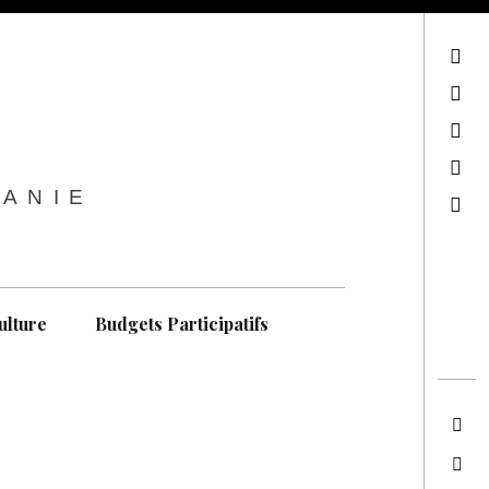
sur Facebook
sur Twitter
Contactez-nous !
Notre philosophie
TANIE
Recherche
ulture
Budgets Participatifs