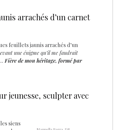
aunis arrachés d’un carnet
ues feuillets jaunis arrachés d’un
devant une énigme qu’il me faudrait
té…
Fière de mon héritage, formé par
r jeunesse, sculpter avec
les siens
Manuella Parra. DR