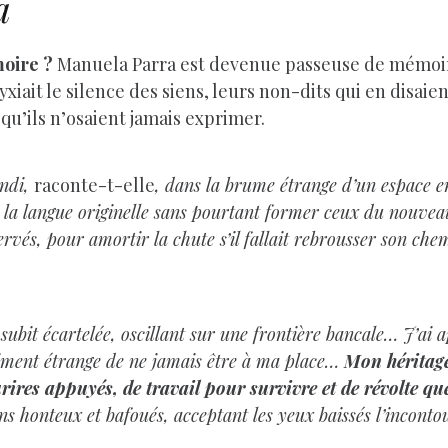
a
oire ?
Manuela Parra est devenue passeuse de mémoire p
yxiait le silence des siens, leurs non-dits qui en disaien
 qu’ils n’osaient jamais exprimer.
andi,
raconte-t-elle
, dans la brume étrange d’un espace 
nt la langue originelle sans pourtant former ceux du nouve
vés, pour amortir la chute s’il fallait rebrousser son che
e subit écartelée, oscillant sur une frontière bancale… J’ai
timent étrange de ne jamais être à ma place…
Mon héritage 
urires appuyés, de travail pour survivre et de révolte que
iens honteux et bafoués, acceptant les yeux baissés l’incont