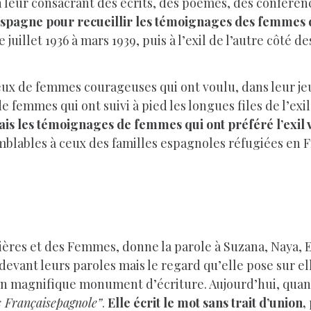
En leur consacrant des écrits, des poèmes, des conféren
’Espagne pour recueillir les témoignages des femmes 
de juillet 1936 à mars 1939, puis à l’exil de l’autre côté d
eux de femmes courageuses qui ont voulu, dans leur jeu
 femmes qui ont suivi à pied les longues files de l’exil
is les témoignages de femmes qui ont préféré l’exil v
mblables à ceux des familles espagnoles réfugiées en Fr
ières et des Femmes, donne la parole à Suzana, Naya, E
 devant leurs paroles mais le regard qu’elle pose sur el
t un magnifique monument d’écriture. Aujourd’hui, qua
s Françaisepagnole”
.
Elle écrit le mot sans trait d’union