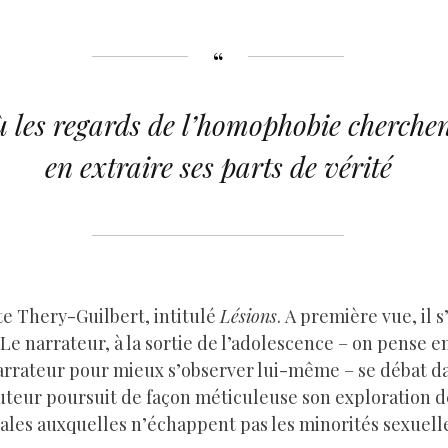
 où les regards de l’homophobie cherch
en extraire ses parts de vérité
te Thery-Guilbert, intitulé
Lésions
. A première vue, il 
. Le narrateur, à la sortie de l’adolescence – on pense 
narrateur pour mieux s’observer lui-même – se débat da
teur poursuit de façon méticuleuse son exploration de
iales auxquelles n’échappent pas les minorités sexuell