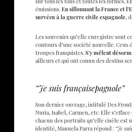
sur tous les tons et toutes les formes. 
émissions.
En sillonnant la France et l
survécu à la guerre civile espagnole
, 
Les souvenirs qu’elle enregistre sont c
contours d’une société nouvelle. Ceux de
troupes franquistes.
S’y mêlent désorma
ailleurs et qui ont connu des destins se
“Je suis françaisepagnole”
Son dernier ouvrage, intitulé Des Front
Nuria, Isabel, Carmen, etc. Elle s’efface
chacun des portraits qu’elle cisèle es
identité, Manuela Parra répond :
“Je sui