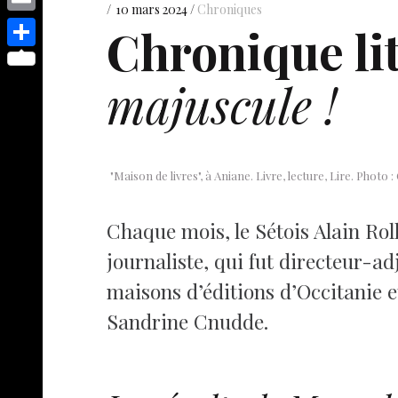
s
p
y
10 mars 2024
Chroniques
e
o
d
E
Chronique lit
e
p
s
p
I
m
n
S
e
t
y
majuscule !
n
a
g
h
L
i
e
a
i
l
r
r
n
e
"Maison de livres", à Aniane. Livre, lecture, Lire. Photo
k
Chaque mois, le Sétois Alain Ro
journaliste, qui fut directeur-ad
maisons d’éditions d’Occitanie e
Sandrine Cnudde.