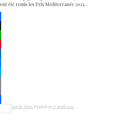
ient été remis les Prix Méditerranée 2021…
ebook
atsApp
terest
kedIn
senger
pe
py
k
il
Art de Vivre
Posted on
27 avril 2022
Share