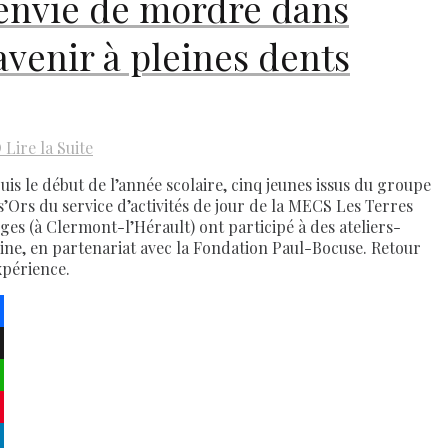
’envie de mordre dans
’avenir à pleines dents
D
Lire la Suite
uis le début de l’année scolaire, cinq jeunes issus du groupe
s’Ors du service d’activités de jour de la MECS Les Terres
ges (à Clermont-l’Hérault) ont participé à des ateliers-
sine, en partenariat avec la Fondation Paul-Bocuse. Retour
xpérience.
ebook
atsApp
terest