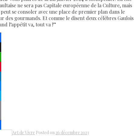
aultaise ne sera pas Capitale européenne de la Culture, mais
e peut se consoler avec une place de premier plan dans le
ur des gourmands. Et comme le disent deux célèbres Gaulois
nd l’appétit va, tout va !”
ebook
atsApp
terest
kedIn
senger
pe
py
k
il
Art de Vivre
Posted on
26 décembre 2023
Share