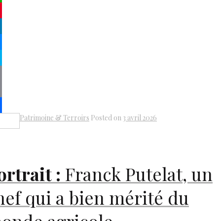
atsApp
terest
kedIn
senger
pe
py
k
il
Patrimoine & Terroirs
Posted on
3 avril 2026
Share
ortrait :
Franck Putelat, un
hef qui a bien mérité du
onde agricole