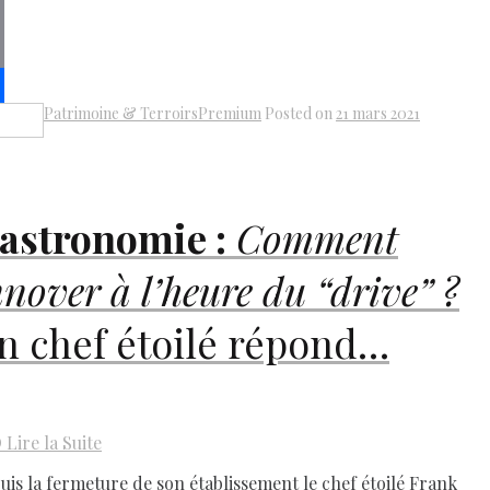
pe
py
k
il
Patrimoine & Terroirs
Premium
Posted on
21 mars 2021
Share
astronomie :
Comment
nnover à l’heure du
“drive”
?
n chef étoilé répond…
D
Lire la Suite
uis la fermeture de son établissement le chef étoilé Frank