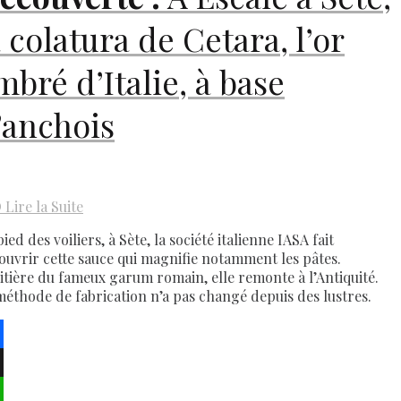
a colatura de Cetara, l’or
mbré d’Italie, à base
’anchois
D
Lire la Suite
ied des voiliers, à Sète, la société italienne IASA fait
ouvrir cette sauce qui magnifie notamment les pâtes.
itière du fameux garum romain, elle remonte à l’Antiquité.
méthode de fabrication n’a pas changé depuis des lustres.
ebook