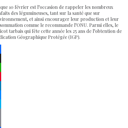
que 10 février est l’occasion de rappeler les nombreux
nfaits des légumineuses, tant sur la santé que sur
nvironnement, et ainsi encourager leur production et leur
sommation comme le recommande l’ONU. Parmi elles, le
cot tarbais qui fête cette année les 25 ans de l’obtention de
ndication Géographique Protégée (IGP).
ebook
atsApp
terest
kedIn
senger
pe
py