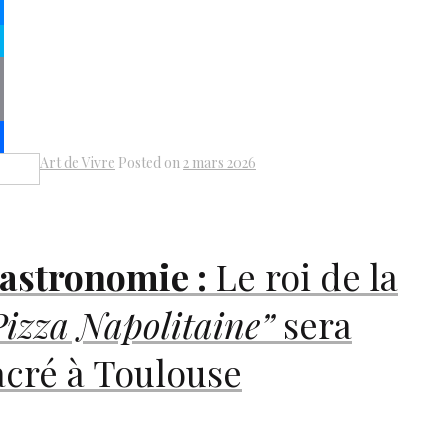
kedIn
senger
pe
py
k
il
Art de Vivre
Posted on
2 mars 2026
Share
astronomie :
Le roi de la
Pizza Napolitaine”
sera
acré à Toulouse