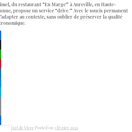
imel, du restaurant “En Marge” à Aureville, en Haute-
onne, propose un service “drive.” Avec le soucis permanent
s’adapter au contexte, sans oublier de préserver la qualité
tronomique.
ebook
atsApp
terest
kedIn
senger
pe
py
k
il
Art de Vivre
Posted on
3 février 2021
Share