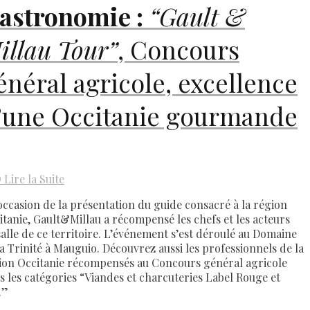
astronomie :
“Gault &
illau Tour”
, Concours
énéral agricole, excellence
’une Occitanie gourmande
D
Lire la Suite
’occasion de la présentation du guide consacré à la région
itanie, Gault&Millau a récompensé les chefs et les acteurs
salle de ce territoire. L’événement s’est déroulé au Domaine
la Trinité à Mauguio. Découvrez aussi les professionnels de la
ion Occitanie récompensés au Concours général agricole
s les catégories “Viandes et charcuteries Label Rouge et
.”