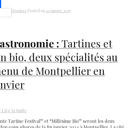
k
il
Dossiers
Posted on
22 janvier 2025
Share
astronomie :
Tartines et
in bio, deux spécialités au
enu de Montpellier en
anvier
D
Lire la Suite
inte Tartine Festival” et “Millésime Bio” seront les deux
dez-vous phares de la fin janvier 2024 à Montpellier. La cité