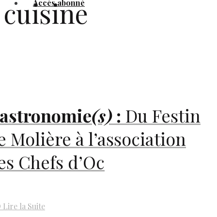
cuisine
Accès abonné
astronomie
(s)
:
Du Festin
e Molière à l’association
es Chefs d’Oc
D
Lire la Suite