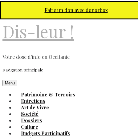
Aller au contenu principal
Faire un don avec donorbox
Dis-leur !
Votre dose d'info en Occitanie
Navigation principale
Menu
Patrimoine & Terroirs
Entretiens
Art de Vivre
Société
Dossiers
Culture
Budgets Participatifs