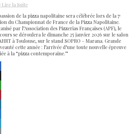
D
Lire la Suite
assion de la pizza napolitaine sera célébrée lors de la 7ᵉ
tion du Championnat de France de la Pizza Napolitaine.
anisé par l’Association des Pizzerias Françaises (APF), le
cours se déroulera le dimanche 25 janvier 2026 sur le salon
HRT à Toulouse, sur le stand SOPRO – Marana. Grande
veauté cette année : l’arrivée d’une toute nouvelle épreuve
iée à la “pizza contemporaine.”
ebook
atsApp
terest
kedIn
senger
pe