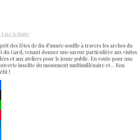
D
Lire la Suite
prit des fêtes de fin d’année souffle à travers les arches du
t du Gard, venant donner une saveur particulière aux visites
dées et aux ateliers pour le jeune public. En route pour une
ouverte insolite du monument multimillénaire et… Bon
tit !
ebook
atsApp
terest
kedIn