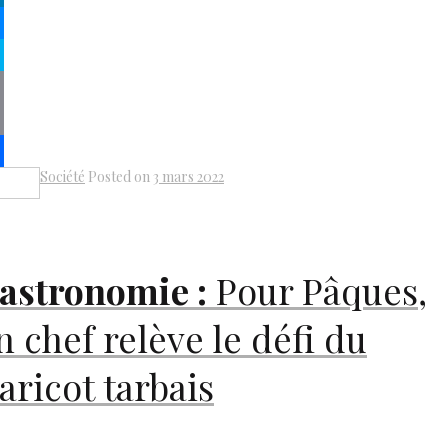
kedIn
senger
pe
py
k
il
Société
Posted on
3 mars 2022
Share
astronomie :
Pour Pâques,
n chef relève le défi du
aricot tarbais