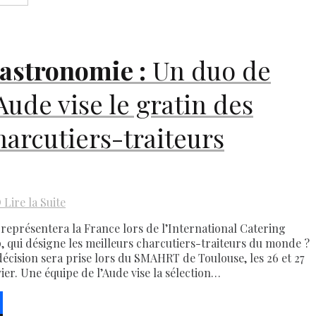
astronomie :
Un duo de
’Aude vise le gratin des
harcutiers-traiteurs
D
Lire la Suite
 représentera la France lors de l’International Catering
, qui désigne les meilleurs charcutiers-traiteurs du monde ?
décision sera prise lors du SMAHRT de Toulouse, les 26 et 27
vier. Une équipe de l’Aude vise la sélection…