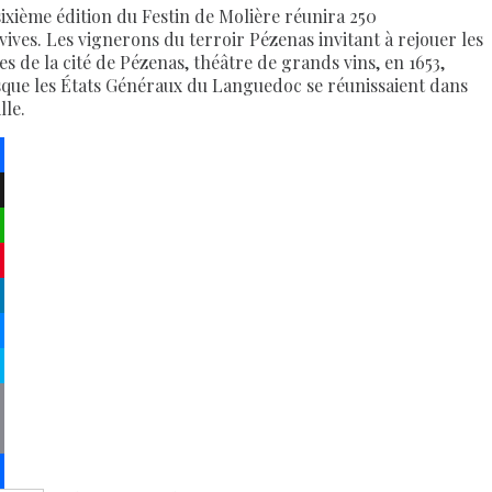
sixième édition du Festin de Molière réunira 250
vives. Les vignerons du terroir Pézenas invitant à rejouer les
es de la cité de Pézenas, théâtre de grands vins, en 1653,
sque les États Généraux du Languedoc se réunissaient dans
ille.
ebook
atsApp
terest
kedIn
senger
pe
py
k
il