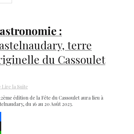
astronomie :
astelnaudary, terre
riginelle du Cassoulet
D
Lire la Suite
22ème édition de la Fête du Cassoulet aura lieu à
telnaudary, du 16 au 20 Août 2023.
ebook