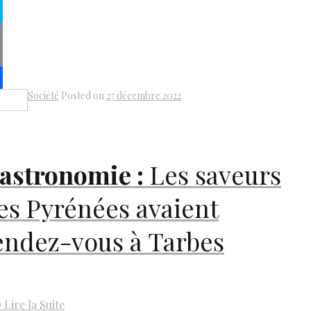
senger
pe
py
k
il
Société
Posted on
27 décembre 2022
Share
astronomie :
Les saveurs
es Pyrénées avaient
endez-vous à Tarbes
D
Lire la Suite