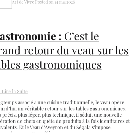
Art de Vivre
Posted on
14 mai 2026
Share
astronomie :
C’est le
rand retour du veau sur les
ables gastronomiques
D
Lire la Suite
gtemps associé à une cuisine traditionnelle, le veau opère
ourd’hui un véritable retour sur les tables gastronomiques.
 précis, plus léger, plus technique, il séduit une nouvelle
ération de chefs en quête de produits à la fois identitaires et
yvalents. Et le Veau d’Aveyron et du Ségala s’impose