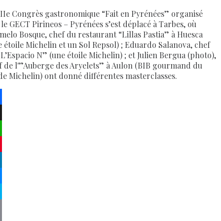
IIIe Congrès gastronomique “Fait en Pyrénées” organisé
 le GECT Pirineos – Pyrénées s’est déplacé à Tarbes, où
melo Bosque, chef du restaurant “Lillas Pastia” à Huesca
e étoile Michelin et un Sol Repsol) ; Eduardo Salanova, chef
“L’Espacio N” (une étoile Michelin) ; et Julien Bergua (photo),
f de l'”Auberge des Aryelets” à Aulon (BIB gourmand du
de Michelin) ont donné différentes masterclasses.
ebook
atsApp
terest
kedIn
senger
pe