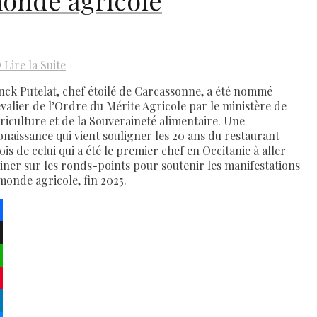
D
Lire la Suite
nck Putelat, chef étoilé de Carcassonne, a été nommé
valier de l’Ordre du Mérite Agricole par le ministère de
griculture et de la Souveraineté alimentaire. Une
onaissance qui vient souligner les 20 ans du restaurant
is de celui qui a été le premier chef en Occitanie à aller
siner sur les ronds-points pour soutenir les manifestations
monde agricole, fin 2025.
ebook
atsApp
terest