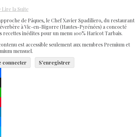
D
Lire la Suite
'approche de Pâques, le Chef Xavier Spadiliero, du restaurant
Réverbère à Vic-en-Bigorre (Hautes-Pyrénées) a concocté
is recettes inédites pour un menu 100% Haricot Tarbais.
contenu est accessible seulement aux membres Premium et
mium mensuel.
e connecter
S'enregistrer
ebook
atsApp
terest
kedIn
senger