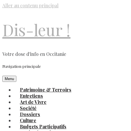
Aller au contenu principal
Dis-leur !
Votre dose d'info en Occitanie
Navigation principale
Menu
Patrimoine & Terroirs
Entretiens
Art de Vivre
Société
Dossiers
Culture
Budgets Participatifs