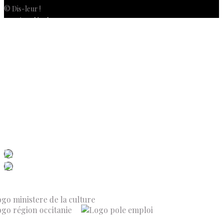
© Dis-leur !
Mentions légales
Politique de confidentialité
Politique de cookies (UE)
Conditions générales de vente
Contactez-nous
Newsletter
ISSN 3039-7227
Dis-Leur ! sur votre mobile