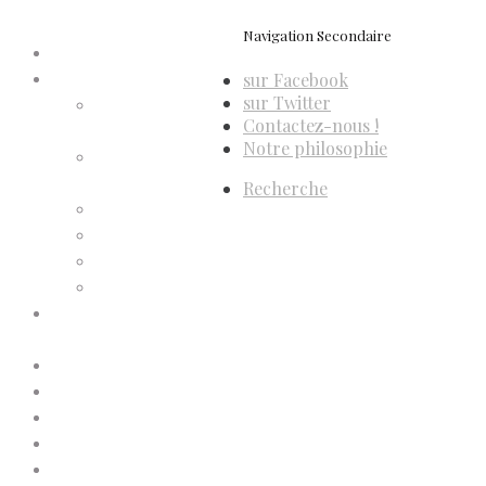
Navigation Secondaire
Accueil
sur Facebook
Compte d’adhérent
sur Twitter
Annulation
Contactez-nous !
d’adhésion
Notre philosophie
Confirmation
d’adhésion
Recherche
Facture d’adhésion
Niveaux d’adhésion
Paiement d’adhésion
Reçu d’adhésion
Conditions générales de
vente
Contactez-nous
Faites un don à Dis-Leur !
Mentions légales
Newsletter
Politique de confidentialité