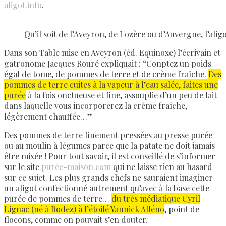
aligot.info
.
Qu’il soit de l’Aveyron, de Lozère ou d’Auvergne, l’al
Dans son Table mise en Aveyron (éd. Equinoxe) l’écrivain et
gatronome Jacques Rouré expliquait : “Conptez un poids
égal de tome, de pommes de terre et de crème fraîche.
Des
pommes de terre cuites à la vapeur à l’eau salée, faites une
purée
à la fois onctueuse et fine, assouplie d’un peu de lait
dans laquelle vous incorporerez la crème fraîche,
légèrement chauffée…”
Des pommes de terre finement pressées au presse purée
ou au moulin à légumes parce que la patate ne doit jamais
être mixée ! Pour tout savoir, il est conseillé de s’informer
sur le site
purée-maison.com
qui ne laisse rien au hasard
sur ce sujet. Les plus grands chefs ne sauraient imaginer
un aligot confectionné autrement qu’avec à la base cette
purée de pommes de terre…
du très médiatique Cyril
Lignac (né à Rodez) à l’étoilé Yannick Alléno
, point de
flocons, comme on pouvait s’en douter.