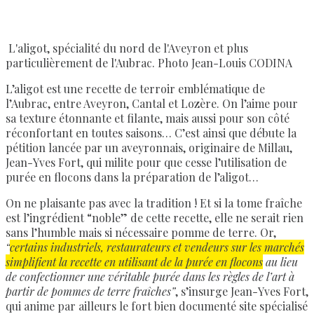
L'aligot, spécialité du nord de l'Aveyron et plus
particulièrement de l'Aubrac. Photo Jean-Louis CODINA
L’aligot est une recette de terroir emblématique de
l’Aubrac, entre Aveyron, Cantal et Lozère. On l’aime pour
sa texture étonnante et filante, mais aussi pour son côté
réconfortant en toutes saisons… C’est ainsi que débute la
pétition lancée par un aveyronnais, originaire de Millau,
Jean-Yves Fort, qui milite pour que cesse l’utilisation de
purée en flocons dans la préparation de l’aligot…
On ne plaisante pas avec la tradition ! Et si la tome fraîche
est l’ingrédient “noble” de cette recette, elle ne serait rien
sans l’humble mais si nécessaire pomme de terre. Or,
“
certains industriels, restaurateurs et vendeurs sur les marchés
simplifient la recette en utilisant de la purée en flocons
au lieu
de confectionner une véritable purée dans les règles de l’art à
partir de pommes de terre fraîches”
, s’insurge Jean-Yves Fort,
qui anime par ailleurs le fort bien documenté site spécialisé