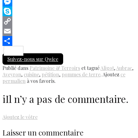
LinkedIn
Messenger
Skype
Copy
Link
Email
Share
Suivez-nous sur Qwice
Publié dans
Patrimoine & Terroirs
et tagué
Aligot
,
Aubrac
,
Aveyron
,
cuisine
,
pétition
,
pommes de terre
. Ajoutez
ce
permalien
à vos favoris.
i
Il n’y a pas de commentaire.
Ajoutez le vôtre
Laisser un commentaire