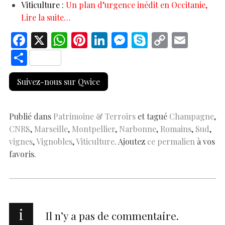
Viticulture :
Un plan d’urgence inédit en Occitanie,
Lire la suite…
F
X
W
Pi
Li
M
S
C
E
ac
h
nt
n
es
k
o
m
S
e
at
er
k
se
y
p
ai
h
Suivez-nous sur Qwice
b
s
es
e
n
p
y
l
ar
o
A
t
dI
g
e
Li
e
o
p
n
er
n
Publié dans
Patrimoine & Terroirs
et tagué
Champagne
,
CNRS
,
Marseille
,
Montpellier
,
Narbonne
,
Romains
,
Sud
,
k
p
k
vignes
,
Vignobles
,
Viticulture
. Ajoutez
ce permalien
à vos
favoris.
i
Il n’y a pas de commentaire.