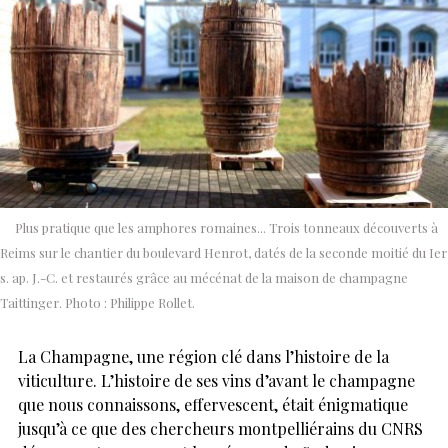
Plus pratique que les amphores romaines... Trois tonneaux découverts à
Reims sur le chantier du boulevard Henrot, datés de la seconde moitié du Ier
s. ap. J.-C. et restaurés grâce au mécénat de la maison de champagne
Taittinger. Photo : Philippe Rollet.
La Champagne, une région clé dans l’histoire de la
viticulture. L’histoire de ses vins d’avant le champagne
que nous connaissons, effervescent, était énigmatique
jusqu’à ce que des chercheurs montpelliérains du CNRS