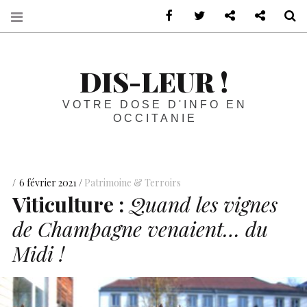
sur Facebook
sur Twitter
Contactez-nous 
Notre ph
R
DIS-LEUR !
VOTRE DOSE D'INFO EN
OCCITANIE
6 février 2021
Patrimoine & Terroirs
Viticulture :
Quand les vignes
de Champagne venaient… du
Midi !