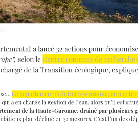
d31
artemental a lancé 32 actions pour économiser 
rope”,
selon le
Centre commun de recherche 
hargé de la Transition écologique, explique 
esse…
Le département de la Haute-Garonne, en alerte 
i a en charge la gestion de l’eau, alors qu’il est situé
artement de la Haute-Garonne, drainé par plusieurs
ambitieux plan décliné en 32 mesures. C’est l’un des dé