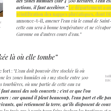
des zones humides (sur 4 500 hectares, l’eau es
actions, il faut accélérer.”
Le département a aus
réinfiltration des nappes phréatiques, dont Di
annonce-t-il,
amener l’eau via le canal de Saint-
e
,
cette eau sera à bonne température et ne s’évapor
Garonne ou d’autres cours d’eau.”
kée là où elle tombe”
 fort :
“L’eau doit pouvoir être stockée là où
Infi
onc les zones humides où 1 m2 stocke entre 500
BR
s tourbières, où une partie de cette eau va
l faut aussi des sols couverts ; c’est ce que l’on
eurs : car quand il pleut beaucoup, l’eau part et elle pa
vants, qui retiennent la terre, qu’ils disposent de couv