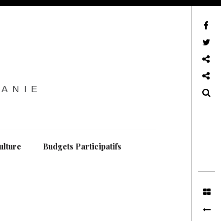
sur Facebook
sur Twitter
Contactez-nous !
Notre philosophie
TANIE
Recherche
ulture
Budgets Participatifs