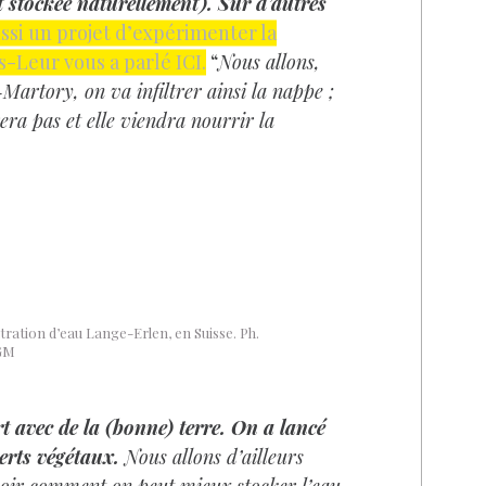
t stockée naturellement). Sur d’autres
si un projet d’expérimenter la
s-Leur vous a parlé ICI.
“
Nous allons,
Martory, on va infiltrer ainsi la nappe ;
era pas et elle viendra nourrir la
ltration d’eau Lange-Erlen, en Suisse. Ph.
GM
rt avec de la (bonne) terre. On a lancé
erts végétaux.
Nous allons d’ailleurs