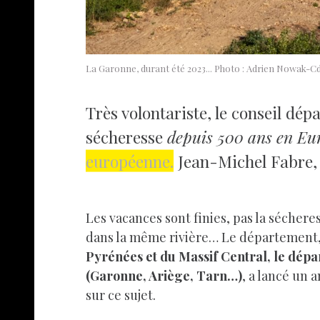
La Garonne, durant été 2023... Photo : Adrien Nowak-C
Très volontariste, le conseil dép
sécheresse
depuis 500 ans en Eu
européenne.
Jean-Michel Fabre, c
Les vacances sont finies, pas la sécher
dans la même rivière… Le département, qu
Pyrénées et du Massif Central, le dép
(Garonne, Ariège, Tarn…)
, a lancé un 
sur ce sujet.