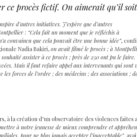
r ce procès fictif. On aimerait qu’il soi
inspire d’autres initiatives. J’espère que d’autres
Montpellier : “Cela fait un moment que je réfléchis à
 m’a convaincu que cela pouvait être une bonne idée”
, conf
ionale Nadia Bakiri,
on avait filmé le procès ; à Montpelli
souhaité assister à ce procès ; près de 250 ont pu le faire.
 lycées. Mais il faut refaire appel aux intervenants qui son
e les forces de l’ordre ; des médecins ; des associations ;
urs, à la création d’un observatoire des violences faite
permettre à notre jeunesse de mieux comprendre et appréhe
miliales, pour ne plus jamais accepter l’inacceptable”
, ava