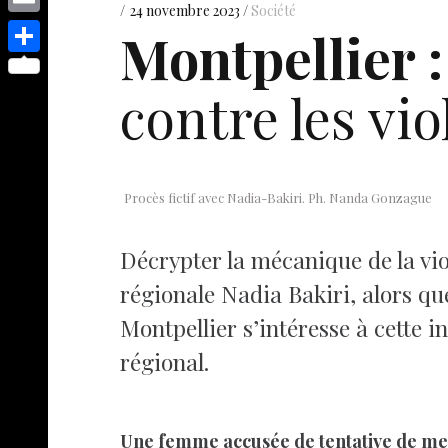
s
p
y
24 novembre 2023
Société
e
o
d
E
Montpellier :
e
p
s
p
I
m
n
S
e
t
y
contre les vi
n
a
g
h
L
i
e
a
i
l
r
r
n
e
Procès fictif avec Nadia-Bakiri. Ph. Nanda Gonzague
k
Décrypter la mécanique de la vio
régionale Nadia Bakiri, alors que
Montpellier s’intéresse à cette i
régional.
Une femme accusée de tentative de meu