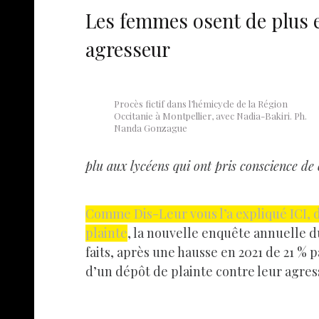
Les femmes osent de plus en
agresseur
Procès fictif dans l’hémicycle de la Région
Occitanie à Montpellier, avec Nadia-Bakiri. Ph.
Nanda Gonzague
plu aux lycéens qui ont pris conscience de c
Comme Dis-Leur vous l’a expliqué ICI, d
plainte
, la nouvelle enquête annuelle d
faits, après une hausse en 2021 de 21 % 
d’un dépôt de plainte contre leur agress