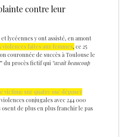
lainte contre leur
 et lycéennes y ont assisté, en amont
s violences faites aux femmes
,
ce 25
on couronnée de succès à Toulouse le
 du procès fictif qui
“avait beaucoup
ne victime sur quatre ose déposer
s violences conjugales avec 244 000
 osent de plus en plus franchir le pas