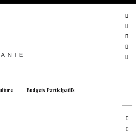
sur Facebook
sur Twitter
Contactez-nous !
Notre philosophie
TANIE
Recherche
ulture
Budgets Participatifs