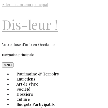
Aller au contenu principal
Dis-leur !
Votre dose d'info en Occitanie
Navigation principale
Menu
Patrimoine & Terroirs
Entretiens
Art de Vivre
Société
Dossiers
Culture
Budgets Participatifs