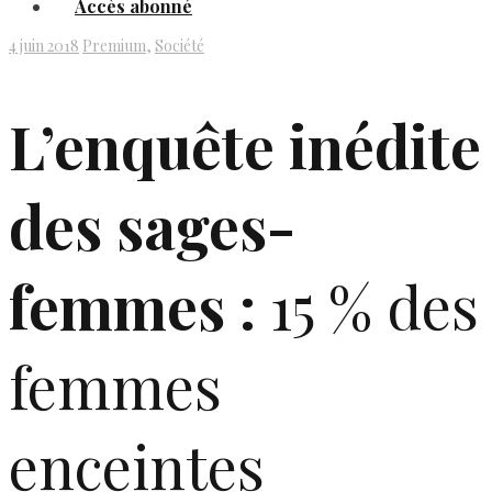
Accès abonné
4 juin 2018
Premium
,
Société
L’enquête inédite
des sages-
femmes :
15 % des
femmes
enceintes