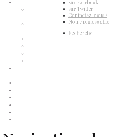
sur Facebook
Compte d’adhérent
sur Twitter
Annulation
Contactez-nous !
d’adhésion
Notre philosophie
Confirmation
d’adhésion
Recherche
Facture d’adhésion
Niveaux d’adhésion
Paiement d’adhésion
Reçu d’adhésion
Conditions générales de
vente
Contactez-nous
Faites un don à Dis-Leur !
Mentions légales
Newsletter
Politique de confidentialité
Politique de cookies (UE)