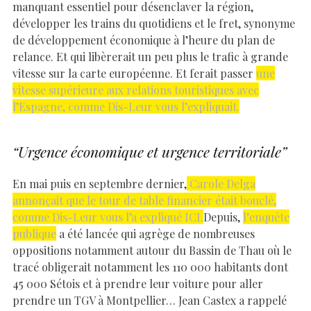
manquant essentiel pour désenclaver la région,
développer les trains du quotidiens et le fret, synonyme
de développement économique à l’heure du plan de
relance. Et qui libèrerait un peu plus le trafic à grande
vitesse sur la carte européenne. Et ferait passer
une
vitesse supérieure aux relations touristiques avec
l’Espagne, comme Dis-Leur vous l’expliquait.
“Urgence économique et urgence territoriale”
En mai puis en septembre dernier,
Carole Delga
annonçait que le tour de table financier était bouclé,
comme Dis-Leur vous l’a expliqué ICI.
Depuis,
l’enquête
publique
a été lancée qui agrège de nombreuses
oppositions notamment autour du Bassin de Thau où le
tracé obligerait notamment les 110 000 habitants dont
45 000 Sétois et à prendre leur voiture pour aller
prendre un TGV à Montpellier… Jean Castex a rappelé