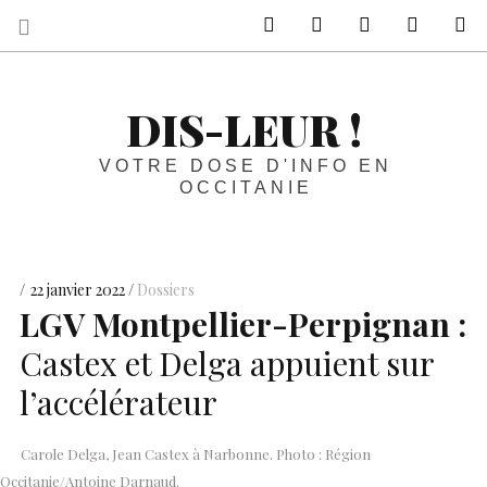
sur Facebook
sur Twitter
Contactez-nous 
Notre ph
R
DIS-LEUR !
VOTRE DOSE D'INFO EN
OCCITANIE
22 janvier 2022
Dossiers
LGV
Montpellier-Perpignan :
Castex et Delga appuient sur
l’accélérateur
Carole Delga, Jean Castex à Narbonne. Photo : Région
Occitanie/Antoine Darnaud.