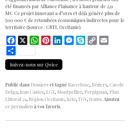
été financés par Alliance Plaisance à hauteur de 2,9
M€. Ce projet innovant a d’ores et déjà généré plus de
500 000 € de retombées économiques indirectes pour le
territoire (Source : CRTL Occitanie).
F
X
W
Pi
Li
M
S
C
E
ac
h
nt
n
es
k
o
m
S
e
at
er
k
se
y
p
ai
h
Suivez-nous sur Qwice
b
s
es
e
n
p
y
l
ar
o
A
t
dI
g
e
Li
e
o
p
n
er
n
Publié dans
Dossiers
et tagué
Barcelone
,
Béziers
,
Carole
Delga
,
Jean Castex
,
LGV
,
Montpellier
,
Perpignan
,
Plan
k
p
k
Littoral 21
,
Région Occitanie
,
Sète
,
TGV
,
trains
. Ajoutez
ce permalien
à vos favoris.