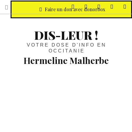
sur Facebook
sur Twitter
Contactez-nous 
Notre ph
R
Faire un don avec donorbox
DIS-LEUR !
VOTRE DOSE D'INFO EN
OCCITANIE
Hermeline Malherbe
Tourisme :
Au Barcarès, le