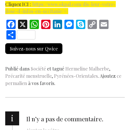
Cliquez ICI :
https://www.okpal.com/dis-leur-votre-
dose-d-infos-en-occitanie/#/
F
X
W
Pi
Li
M
S
C
E
ac
h
nt
n
es
k
o
m
S
e
at
er
k
se
y
p
ai
h
Suivez-nous sur Qwice
b
s
es
e
n
p
y
l
ar
o
A
t
dI
g
e
Li
e
o
p
n
er
n
Publié dans
Société
et tagué
Hermeline Malherbe
,
Précarité menstruelle
,
Pyrénées-Orientales
. Ajoutez
ce
k
p
k
permalien
à vos favoris.
i
Il n’y a pas de commentaire.