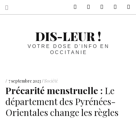
sur Facebook
sur Twitter
Contactez-nous 
Notre ph
R
DIS-LEUR !
VOTRE DOSE D'INFO EN
OCCITANIE
7 septembre 2023
Société
Précarité menstruelle :
Le
département des Pyrénées-
Orientales change les règles