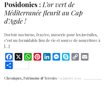
Posidonies :
L’or vert de
Méditerranée fleurit au Cap
d’Agde !
Dortoir nocturne, frayère, nurserie pour les juvéniles,
c’est un formidable lieu de vie et source de nourriture à
[…]
F
X
W
Pi
Li
M
S
C
E
ac
h
nt
n
es
k
o
m
S
e
at
er
k
se
y
p
ai
h
b
s
es
e
n
p
y
l
ar
Chroniques
Patrimoine & Terroirs
19 janvier 2019
o
A
t
dI
g
e
Li
e
o
p
n
er
n
k
p
k