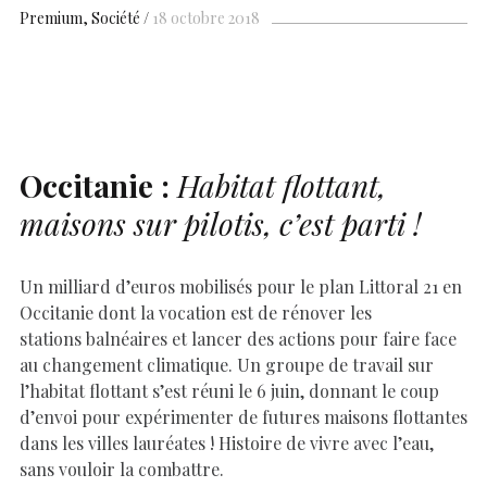
b
s
es
e
n
p
y
l
ar
Premium
Société
18 octobre 2018
o
A
t
dI
g
e
Li
e
o
p
n
er
n
k
p
k
Occitanie :
Habitat flottant,
maisons sur pilotis, c’est parti !
Un milliard d’euros mobilisés pour le plan Littoral 21 en
Occitanie dont la vocation est de rénover les
stations balnéaires et lancer des actions pour faire face
au changement climatique. Un groupe de travail sur
l’habitat flottant s’est réuni le 6 juin, donnant le coup
d’envoi pour expérimenter de futures maisons flottantes
dans les villes lauréates ! Histoire de vivre avec l’eau,
sans vouloir la combattre.