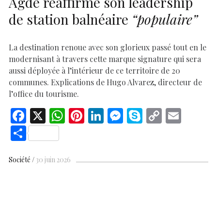
Agde réaffirme son leadership
de station balnéaire
“populaire”
La destination renoue avec son glorieux passé tout en le
modernisant à travers cette marque signature qui sera
aussi déployée à l’intérieur de ce territoire de 20
communes. Explications de Hugo Alvarez, directeur de
l’office du tourisme.
F
X
W
Pi
Li
M
S
C
E
ac
h
nt
n
es
k
o
m
S
e
at
er
k
se
y
p
ai
h
b
s
es
e
n
p
y
l
ar
Société
30 juin 2026
o
A
t
dI
g
e
Li
e
o
p
n
er
n
k
p
k