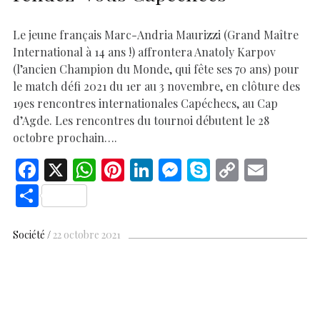
Le jeune français Marc-Andria Maurizzi (Grand Maître
International à 14 ans !) affrontera Anatoly Karpov
(l’ancien Champion du Monde, qui fête ses 70 ans) pour
le match défi 2021 du 1er au 3 novembre, en clôture des
19es rencontres internationales Capéchecs, au Cap
d’Agde. Les rencontres du tournoi débutent le 28
octobre prochain….
F
X
W
Pi
Li
M
S
C
E
ac
h
nt
n
es
k
o
m
S
e
at
er
k
se
y
p
ai
h
b
s
es
e
n
p
y
l
ar
Société
22 octobre 2021
o
A
t
dI
g
e
Li
e
o
p
n
er
n
k
p
k