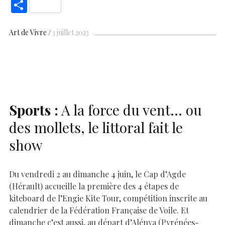
ac
h
nt
n
es
k
o
m
S
e
at
er
k
se
y
p
ai
h
b
s
es
e
n
p
y
l
ar
Art de Vivre
3 juillet 2023
o
A
t
dI
g
e
Li
e
o
p
n
er
n
k
p
k
Sports :
A la force du vent… ou
des mollets, le littoral fait le
show
Du vendredi 2 au dimanche 4 juin, le Cap d’Agde
(Hérault) accueille la première des 4 étapes de
kiteboard de l’Engie Kite Tour, compétition inscrite au
calendrier de la Fédération Française de Voile. Et
dimanche c’est aussi, au départ d’Alénya (Pyrénées-