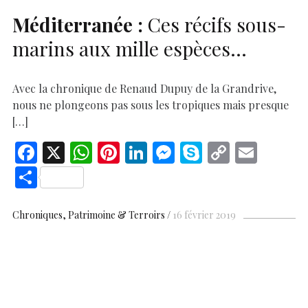
Méditerranée :
Ces récifs sous-
marins aux mille espèces…
Avec la chronique de Renaud Dupuy de la Grandrive,
nous ne plongeons pas sous les tropiques mais presque
[…]
F
X
W
Pi
Li
M
S
C
E
ac
h
nt
n
es
k
o
m
S
e
at
er
k
se
y
p
ai
h
b
s
es
e
n
p
y
l
ar
Chroniques
Patrimoine & Terroirs
16 février 2019
o
A
t
dI
g
e
Li
e
o
p
n
er
n
k
p
k