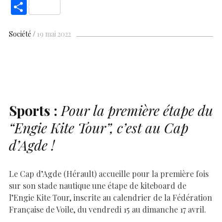
ac
h
nt
n
es
k
o
m
S
e
at
er
k
se
y
p
ai
h
b
s
es
e
n
p
y
l
ar
Société
19 mai 2022
o
A
t
dI
g
e
Li
e
o
p
n
er
n
k
p
k
Sports :
Pour la première étape du
“Engie Kite Tour”
, c’est au Cap
d’Agde !
Le Cap d’Agde (Hérault) accueille pour la première fois
sur son stade nautique une étape de kiteboard de
l’Engie Kite Tour, inscrite au calendrier de la Fédération
Française de Voile, du vendredi 15 au dimanche 17 avril.