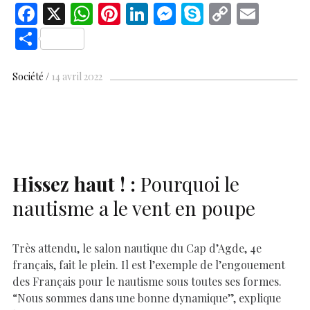
F
X
W
Pi
Li
M
S
C
E
ac
h
nt
n
es
k
o
m
S
e
at
er
k
se
y
p
ai
h
b
s
es
e
n
p
y
l
ar
Société
14 avril 2022
o
A
t
dI
g
e
Li
e
o
p
n
er
n
k
p
k
Hissez haut ! :
Pourquoi le
nautisme a le vent en poupe
Très attendu, le salon nautique du Cap d’Agde, 4e
français, fait le plein. Il est l’exemple de l’engouement
des Français pour le nautisme sous toutes ses formes.
“Nous sommes dans une bonne dynamique”, explique