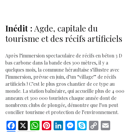
o
p
n
er
n
k
p
k
Inédit :
Agde, capitale du
tourisme et des récifs artificiels
Après l’immersion spectaculaire de récifs en béton 3 D
bas carbone dans la bande des 300 mètres, il y a
quelques mois, la commune héraultaise s’illustre avec
l’immersion, prévue en juin, d’un “village” de récifs
artificiels ! C’est le plus gros chantier de ce type au
monde. La station balnéaire, qui accueille plus de 4 000
anneaux et 300 000 touristes chaque année dont de
nombreux clubs de plongée, démontre que l’on peut
concilier tourisme et protection de l’environnement.
F
X
W
Pi
Li
M
S
C
E