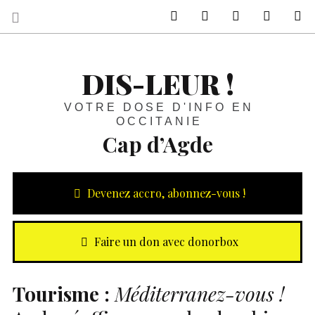
sur Facebook
sur Twitter
Contactez-nous 
Notre ph
R
DIS-LEUR !
VOTRE DOSE D'INFO EN
OCCITANIE
Cap d’Agde
Devenez accro, abonnez-vous !
Faire un don avec donorbox
Tourisme :
Méditerranez-vous !