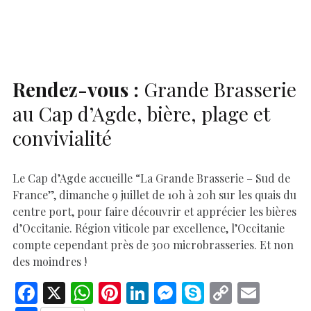
o
A
t
dI
g
e
Li
e
o
p
n
er
n
k
p
k
Rendez-vous :
Grande Brasserie
au Cap d’Agde, bière, plage et
convivialité
Le Cap d’Agde accueille “La Grande Brasserie – Sud de
France”, dimanche 9 juillet de 10h à 20h sur les quais du
centre port, pour faire découvrir et apprécier les bières
d’Occitanie. Région viticole par excellence, l’Occitanie
compte cependant près de 300 microbrasseries. Et non
des moindres !
F
X
W
Pi
Li
M
S
C
E