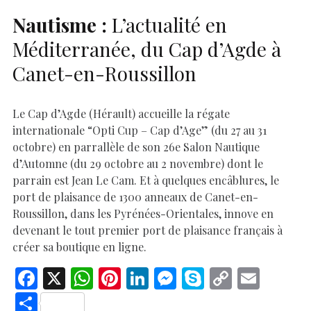
Nautisme :
L’actualité en
Méditerranée, du Cap d’Agde à
Canet-en-Roussillon
Le Cap d’Agde (Hérault) accueille la régate
internationale “Opti Cup – Cap d’Age” (du 27 au 31
octobre) en parrallèle de son 26e Salon Nautique
d’Automne (du 29 octobre au 2 novembre) dont le
parrain est Jean Le Cam. Et à quelques encâblures, le
port de plaisance de 1300 anneaux de Canet-en-
Roussillon, dans les Pyrénées-Orientales, innove en
devenant le tout premier port de plaisance français à
créer sa boutique en ligne.
F
X
W
Pi
Li
M
S
C
E
ac
h
nt
n
es
k
o
m
S