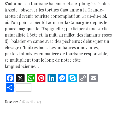
S’adonner au tourisme baleinier et aux plongées écolos
à Agde ; observer les tortues Caouanne à la Grande-
Motte ; devenir touriste contemplatif au Grau-du-Roi,
où l’on pourra bientôt admirer la Camargue depuis le
phare magique de l’Espiguette ; participer à une sortie
naturaliste à Sète et, la nuit, au milieu des flamants roses
(!) ; balader en canoë avec des pêcheurs ; débusquer un
élevage d’huîtres bio… Les initiatives innovantes,
parfois intimistes en matière de tourisme responsable,
se multiplient tout le long de notre côte
languedocienne…
F
X
W
Pi
Li
M
S
C
E
ac
h
nt
n
es
k
o
m
S
e
at
er
k
se
y
p
ai
h
b
s
es
e
n
p
y
l
ar
Dossiers
18 avril 2023
o
A
t
dI
g
e
Li
e