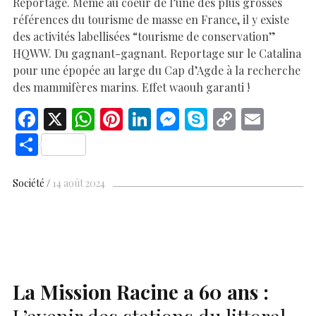
Reportage. Même au coeur de l’une des plus grosses
références du tourisme de masse en France, il y existe
des activités labellisées “tourisme de conservation”
HQWW. Du gagnant-gagnant. Reportage sur le Catalina
pour une épopée au large du Cap d’Agde à la recherche
des mammifères marins. Effet waouh garanti !
F
X
W
Pi
Li
M
S
C
E
ac
h
nt
n
es
k
o
m
S
e
at
er
k
se
y
p
ai
h
b
s
es
e
n
p
y
l
ar
Société
14 août 2024
o
A
t
dI
g
e
Li
e
o
p
n
er
n
k
p
k
La Mission Racine a 60 ans :