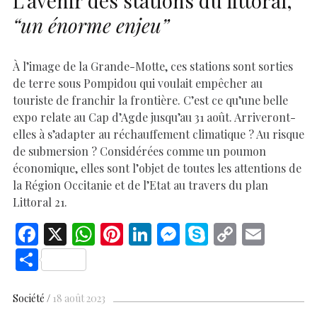
L’avenir des stations du littoral,
“un énorme enjeu”
À l’image de la Grande-Motte, ces stations sont sorties
de terre sous Pompidou qui voulait empêcher au
touriste de franchir la frontière. C’est ce qu’une belle
expo relate au Cap d’Agde jusqu’au 31 août. Arriveront-
elles à s’adapter au réchauffement climatique ? Au risque
de submersion ? Considérées comme un poumon
économique, elles sont l’objet de toutes les attentions de
la Région Occitanie et de l’Etat au travers du plan
Littoral 21.
F
X
W
Pi
Li
M
S
C
E
ac
h
nt
n
es
k
o
m
S
e
at
er
k
se
y
p
ai
h
b
s
es
e
n
p
y
l
ar
Société
18 août 2023