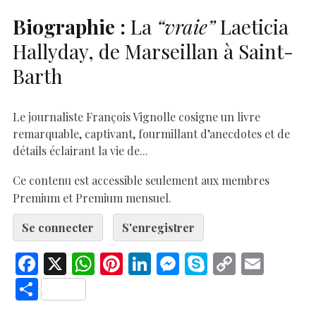
Biographie :
La
“vraie”
Laeticia
Hallyday, de Marseillan à Saint-
Barth
Le journaliste François Vignolle cosigne un livre
remarquable, captivant, fourmillant d’anecdotes et de
détails éclairant la vie de...
Ce contenu est accessible seulement aux membres
Premium et Premium mensuel.
Se connecter
S'enregistrer
F
X
W
Pi
Li
M
S
C
E
ac
h
nt
n
es
k
o
m
S
e
at
er
k
se
y
p
ai
h