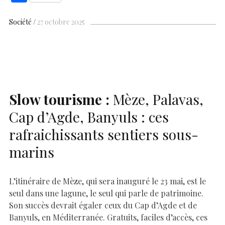
e
at
er
k
se
y
p
ai
h
b
s
es
e
n
p
y
l
ar
Société
27 octobre 2025
o
A
t
dI
g
e
Li
e
o
p
n
er
n
k
p
k
Slow tourisme :
Mèze, Palavas,
Cap d’Agde, Banyuls : ces
rafraichissants sentiers sous-
marins
L’itinéraire de Mèze, qui sera inauguré le 23 mai, est le
seul dans une lagune, le seul qui parle de patrimoine.
Son succès devrait égaler ceux du Cap d’Agde et de
Banyuls, en Méditerranée. Gratuits, faciles d’accès, ces