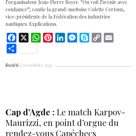
l’organisateur Jean-Pierre Boyer. “On voit l’avenir avec
confiance”, confie la grand-mottoise Colette Certoux,
vice-présidente de la Fédération des industries
nautiques. Explications.
F
X
W
Pi
Li
M
S
C
E
ac
h
nt
n
es
k
o
m
S
e
at
er
k
se
y
p
ai
h
b
s
es
e
n
p
y
l
ar
Société
30 octobre 2021
o
A
t
dI
g
e
Li
e
o
p
n
er
n
k
p
k
Cap d’Agde :
Le match Karpov-
Maurizzi, en point d’orgue du
rendez-vous Capéchecs