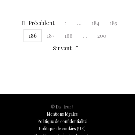
o
p
n
er
n
k
p
k
Précédent
1
…
184
185
186
187
188
…
200
Suivant
© Dis-leur !
Mentions légales
Politique de confidentialité
Politique de cookies (UE)