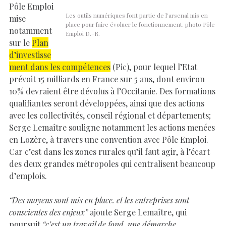
Pôle Emploi
Les outils numériques font partie de l’arsenal mis en
mise
place pour faire évoluer le fonctionnement. photo Pôle
notamment
Emploi D.-R.
sur le
Plan
d’investisse
ment dans les compétences
(Pic), pour lequel l’Etat
prévoit 15 milliards en France sur 5 ans, dont environ
10% devraient être dévolus à l’Occitanie. Des formations
qualifiantes seront développées, ainsi que des actions
avec les collectivités, conseil régional et départements;
Serge Lemaître souligne notamment les actions menées
en Lozère, à travers une convention avec Pôle Emploi.
Car c’est dans les zones rurales qu’il faut agir, à l’écart
des deux grandes métropoles qui centralisent beaucoup
d’emplois.
“Des moyens sont mis en place. et les entreprises sont
conscientes des enjeux”
ajoute Serge Lemaître, qui
poursuit
“c’est un travail de fond, une démarche