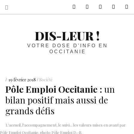
sur Facebook
sur Twitter
Contactez-nous 
Notre ph
R
DIS-LEUR !
VOTRE DOSE D'INFO EN
OCCITANIE
19 février 2018
Société
Pôle Emploi Occitanie :
un
bilan positif mais aussi de
grands défis
L'accueil, l'accompagnement, le suivi... les valeurs mises en avant par
Pôle Emploi Occitanie. photo Pôle Emploi D.-R.