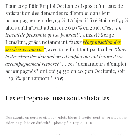
Pour 2017, Pôle Emploi Occitanie dispose d’un taux de
satisfaction des demandeurs d’emploi dans leur
accompagnement de 71,9 %. L’objectif fixé était de 67,3 %
alors qu’il n’avait atteint que 63,9 % en 2016. C’est
“un
travail de proximité qui se poursuit”
, a insisté Serge
Lemaître, grâce notamment
“à une
réorganisation des
services en interne
“
, avec un effort tout particulier
“dans
la direction des demandeurs d’emploi qui ont besoin d’un
accompagnement renforcé”
… ces “demandeurs d’emploi
accompagnés” ont été 54 530 en 2017 en Occitanie, soit
+29,6% par rapport à 2015…
Les entreprises aussi sont satisfaites
Des agents en service civique (“gilets bleus, à droite) sont en agence pour
aider les public en difficulté… photo pôle Emploi D.-R.