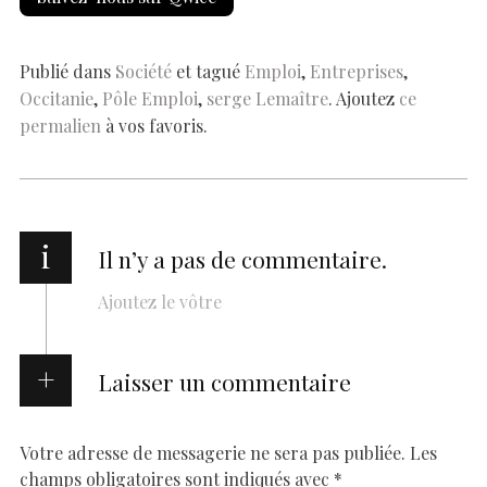
b
s
es
e
n
p
y
l
ar
o
A
t
dI
g
e
Li
e
o
p
n
er
n
Publié dans
Société
et tagué
Emploi
,
Entreprises
,
Occitanie
,
Pôle Emploi
,
serge Lemaître
. Ajoutez
ce
k
p
k
permalien
à vos favoris.
i
Il n’y a pas de commentaire.
Ajoutez le vôtre
Laisser un commentaire
Votre adresse de messagerie ne sera pas publiée.
Les
champs obligatoires sont indiqués avec
*