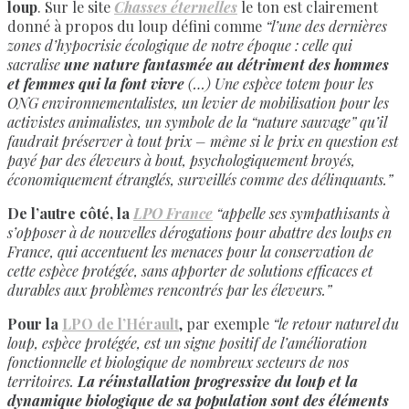
loup
. Sur le site
Chasses éternelles
le ton est clairement
donné à propos du loup défini comme
“l’une des dernières
zones d’hypocrisie écologique de notre époque : celle qui
sacralise
une nature fantasmée au détriment des hommes
et femmes qui la font vivre
(…) Une espèce totem pour les
ONG environnementalistes, un levier de mobilisation pour les
activistes animalistes, un symbole de la “nature sauvage” qu’il
faudrait préserver à tout prix – même si le prix en question est
payé par des éleveurs à bout, psychologiquement broyés,
économiquement étranglés, surveillés comme des délinquants.”
De l’autre côté, la
LPO France
“appelle ses sympathisants à
s’opposer à de nouvelles dérogations pour abattre des loups en
France, qui accentuent les menaces pour la conservation de
cette espèce protégée, sans apporter de solutions efficaces et
durables aux problèmes rencontrés par les éleveurs.”
Pour la
LPO de l’Hérault
, par exemple
“le retour naturel du
loup, espèce protégée, est un signe positif de l’amélioration
fonctionnelle et biologique de nombreux secteurs de nos
territoires.
La réinstallation progressive du loup et la
dynamique biologique de sa population sont des éléments