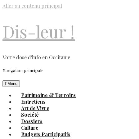
Aller au contenu principal
Dis-leur !
Votre dose d'info en Occitanie
Navigation principale
Menu
Patrimoine & Terroirs
Entretiens
Art de Vivre
Société
Dossiers
Culture
Budgets Participatifs