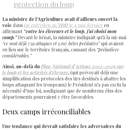
protection du loup
La ministre de l’Agriculture avait d’ailleurs ouvert la
voie
dans
un entretien au
JDD
le 4 mai dernier
en
affirmant
“entre les éleveurs et le loup, j’ai choisi mon
camp.”
Devant le Sénat, la ministre indiquait qu’à la mi-mai
“ce sont déjà 759 attaques et 2.617 bêtes prédatées”
qui avaient
eu lieu sur le territoire français, causant des
“préjudices
considérables.”
Ainsi, au-delà du
Plan National d’Actions 2024-2029 sur
le loup et les activités d’élevage
, (qui prévoyait déjà une
simplification des protocoles des tirs destinés à abattre les
loups attaquant les troupeaux) le Président n’a pas exclu la
nécessité d’une loi, soulignant que de nombreux élus des
départements pourraient y être favorables.
Deux camps irréconciliables
Une tendance qui devrait satisfaire les adversaires du