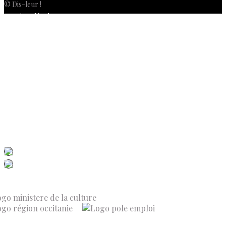
© Dis-leur !
Mentions légales
Politique de confidentialité
Politique de cookies (UE)
Conditions générales de vente
Contactez-nous
Newsletter
ISSN 3039-7227
Dis-Leur ! sur votre mobile