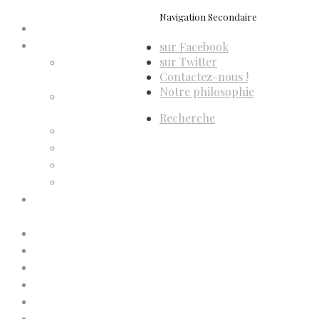
Navigation Secondaire
Accueil
sur Facebook
Compte d’adhérent
sur Twitter
Annulation
Contactez-nous !
d’adhésion
Notre philosophie
Confirmation
d’adhésion
Recherche
Facture d’adhésion
Niveaux d’adhésion
Paiement d’adhésion
Reçu d’adhésion
Conditions générales de
vente
Contactez-nous
Faites un don à Dis-Leur !
Mentions légales
Newsletter
Politique de confidentialité