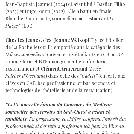
Jean-Baptiste Jeannet (2024) et avant lui à Bastien Filhol
(2023) et Hugo Fourt (2022). Elle a battu en finale
Blanche Plantecoste, sommelière au restaurant
Le
Duèze*
(Lot).
Chez les jeunes
, c’est
Jeanne Weikopf
(Lycée hôtelier
de La Rochelle) qui l’a emporté dans la catégorie des
“Élèves sommeliers”
(ouverte aux étudiants en CS ou BP
sommellerie et BTS management en hôtellerie-
restauration) et
Clément Armengaud
(
Lycée
hôtelier d’Occitanie
) dans celle des
“Cadets”
(ouverte aux
élèves en CAP, bac professionnel et bac sciences et
technologies de l’hôtellerie et de la restauration).
“Cette nouvelle édition du Concours du Meilleur
sommelier des terroirs du Sud-Ouest a réuni 76
candidats
. En progression, ce chiffre, confirme l’intérêt des
professionnels et des futurs professionnels pour les Vins du
Sud-Ouest, dont on sait qu’ils les séduisent à la fois pour