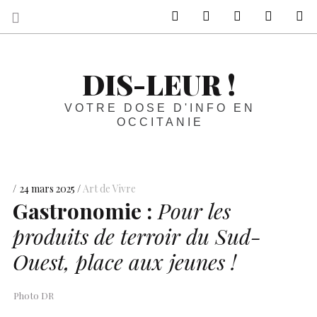
sur Facebook
sur Twitter
Contactez-nous 
Notre ph
R
DIS-LEUR !
VOTRE DOSE D'INFO EN
OCCITANIE
24 mars 2025
Art de Vivre
Gastronomie :
Pour les
produits de terroir du Sud-
Ouest, place aux jeunes !
Photo DR