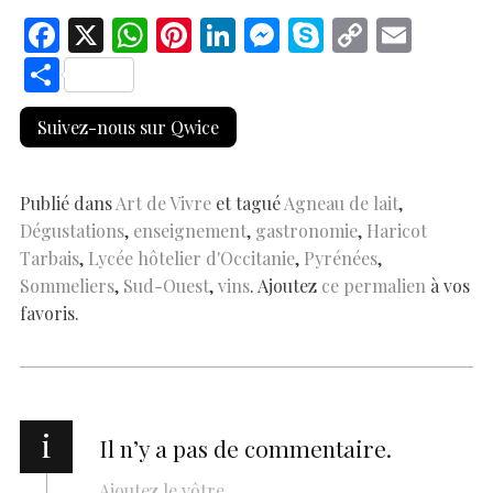
F
X
W
Pi
Li
M
S
C
E
ac
h
nt
n
es
k
o
m
S
e
at
er
k
se
y
p
ai
h
Suivez-nous sur Qwice
b
s
es
e
n
p
y
l
ar
o
A
t
dI
g
e
Li
e
o
p
n
er
n
Publié dans
Art de Vivre
et tagué
Agneau de lait
,
Dégustations
,
enseignement
,
gastronomie
,
Haricot
k
p
k
Tarbais
,
Lycée hôtelier d'Occitanie
,
Pyrénées
,
Sommeliers
,
Sud-Ouest
,
vins
. Ajoutez
ce permalien
à vos
favoris.
i
Il n’y a pas de commentaire.
Ajoutez le vôtre