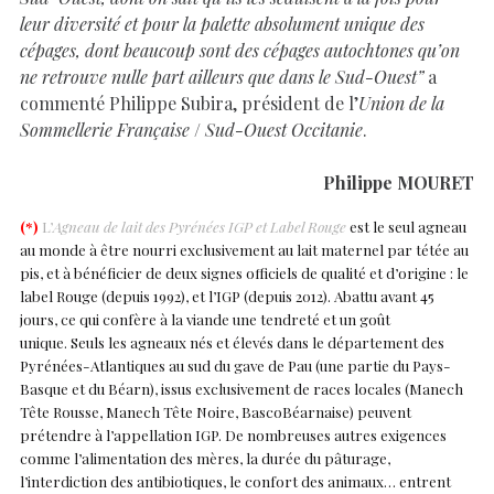
leur diversité et pour la palette absolument unique des
cépages, dont beaucoup sont des cépages autochtones qu’on
ne retrouve nulle part ailleurs que dans le Sud-Ouest”
a
commenté Philippe Subira, président de l’
Union de la
Sommellerie Française
/
Sud-Ouest Occitanie
.
Philippe MOURET
(*)
L’
Agneau de lait des Pyrénées IGP et Label Rouge
est le seul agneau
au monde à être nourri exclusivement au lait maternel par tétée au
pis, et à bénéficier de deux signes officiels de qualité et d’origine : le
label Rouge (depuis 1992), et l’IGP (depuis 2012). Abattu avant 45
jours, ce qui confère à la viande une tendreté et un goût
unique. Seuls les agneaux nés et élevés dans le département des
Pyrénées-Atlantiques au sud du gave de Pau (une partie du Pays-
Basque et du Béarn), issus exclusivement de races locales (Manech
Tête Rousse, Manech Tête Noire, BascoBéarnaise) peuvent
prétendre à l’appellation IGP. De nombreuses autres exigences
comme l’alimentation des mères, la durée du pâturage,
l’interdiction des antibiotiques, le confort des animaux… entrent