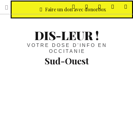
sur Facebook
sur Twitter
Contactez-nous 
Notre ph
R
Faire un don avec donorbox
DIS-LEUR !
VOTRE DOSE D'INFO EN
OCCITANIE
Sud-Ouest
Vignobles :
En novembre, c’est