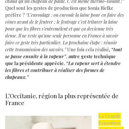
chaud qu’un chapeau de paille. C’est même thermo-isolant !”
Quel sont les gestes de production que Sonia Rielke
préfère ?
“L’enroulage : on enroule la laine pour en faire des
cônes avant de le feutrer ; le feutrage c’est triturer la laine
pour que les fibres s’entremêlent et que ça devienne très
dense. Il ne reste qu’une seule personne en France à savoir
faire ce geste très particulier. La prochaine étape : réussir
cette transmission des savoirs.”
Une fois cela réalisé,
“tout
se passe ensuite à la vapeur”
, autre geste technique
que la présidente apprécie.
“La vapeur sert à étendre
les fibres et contribuer à réaliser des formes de
chapeaux.”
L’Occitanie, région la plus représentée de
France
La Grande
Exposition