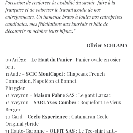
l’occasion de renforcer la visibilité du savoir-faire à la
française et de valoriser le travail assidu de nos
entrepreneurs. Un immense bravo à toutes nos entreprises
candidates, mes félicitations aux lauréats et hâte de
découvrir en octobre leurs bijoux.”
Olivier SCHLAMA
09 Ariège –
Le Haut du Panier
: Panier ovale en osier
brut
11 Aude –
SCIC MontCapel
: Chapeaux French
Connection, Napoléon et Bonnet
Phrygien
12 Aveyron –
Maison Fabre
SAS : Le gant Larzac
12 Aveyron –
SARL Yves Combes
: Roquefort Le Vieux
Berger
30 Gard –
Ceclo Experience
: Catamaran Ceclo
Original ybride
31 Haute-Garonne –
OLFIT SAS
: Le Tee-shirt anti-