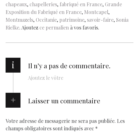
chapeaux
,
chapelleries
,
fabriqué en France
,
Grande
k
p
k
Exposition du Fabriqué en France
,
Montcapel
,
Montmazels
,
Occitanie
,
patrimoine
,
savoir-faire
,
Sonia
Rielke
. Ajoutez
ce permalien
à vos favoris.
i
Il n’y a pas de commentaire.
Ajoutez le vôtre
Laisser un commentaire
Votre adresse de messagerie ne sera pas publiée.
Les
champs obligatoires sont indiqués avec
*