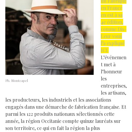
du Fabriqué
en France
e
n
est à sa
4e édition,
comme Dis-
Leur vous
l’a expliqué
ICI.
L’événemen
t met à
l’honneur
les
Ph. Montcapel
entreprises,
les artisans,
les producteurs, les industriels et les associations
engagés dans une démarche de fabrication française. Et
parmi les 122 produits nationaux sélectionnés cette
année, la région Occitanie compte quinze lauréats sur
son territoire, ce qui en fait la région la plus