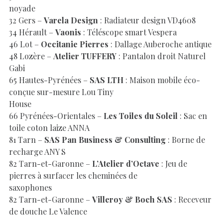
noyade
32 Gers –
Varela Design
: Radiateur design VD4608
34 Hérault –
Vaonis
: Téléscope smart Vespera
46 Lot –
Occitanie Pierres
: Dallage Auberoche antique
48 Lozère –
Atelier TUFFERY
: Pantalon droit Naturel
Gabi
65 Hautes-Pyrénées –
SAS LTH
: Maison mobile éco-
conçue sur-mesure Lou Tiny
House
66 Pyrénées-Orientales –
Les Toiles du Soleil
: Sac en
toile coton laize ANNA
81 Tarn –
SAS Pan Business & Consulting
: Borne de
recharge ANY S
82 Tarn-et-Garonne –
L’Atelier d’Octave
: Jeu de
pierres à surfacer les cheminées de
saxophones
82 Tarn-et-Garonne –
Villeroy & Boch SAS
: Receveur
de douche Le Valence