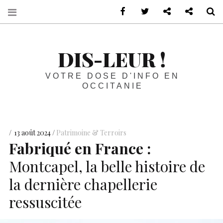
sur Facebook
sur Twitter
Contactez-nous 
Notre ph
R
DIS-LEUR !
VOTRE DOSE D'INFO EN
OCCITANIE
13 août 2024
Patrimoine & Terroirs
Fabriqué en France :
Montcapel, la belle histoire de
la dernière chapellerie
ressuscitée