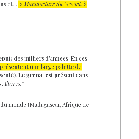
dans et…
la
Manufacture du Grenat
, à
 depuis des milliers d’années. En ces
présentent une large palette de
ésenté).
Le grenat est présent dans
 Albères.”
 du monde (Madagascar, Afrique de