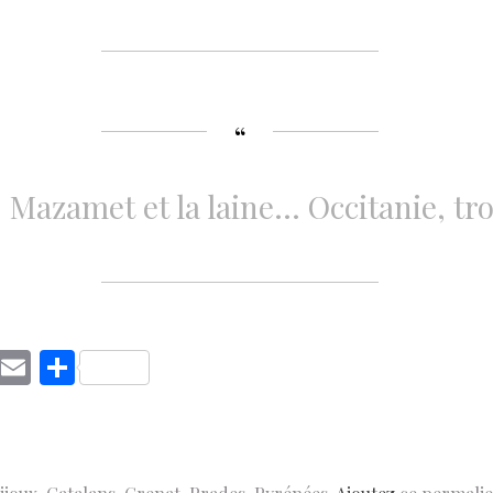
Mazamet et la laine… Occitanie, tro
C
E
S
o
m
h
p
ai
ar
y
l
e