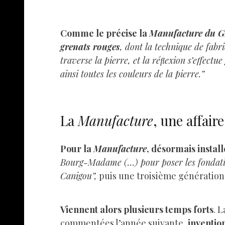
Comme le précise la
Manufacture du G
grenats rouges
, dont la technique de fabr
traverse la pierre, et la réﬂexion s’effectu
ainsi toutes les couleurs de la pierre.”
La
Manufacture
, une affair
Pour la
Manufacture
, désormais instal
Bourg-Madame (…) pour poser les fondations 
Canigou”,
puis une troisième génération
Viennent alors plusieurs temps forts
. 
commentées l’année suivante,
inventio