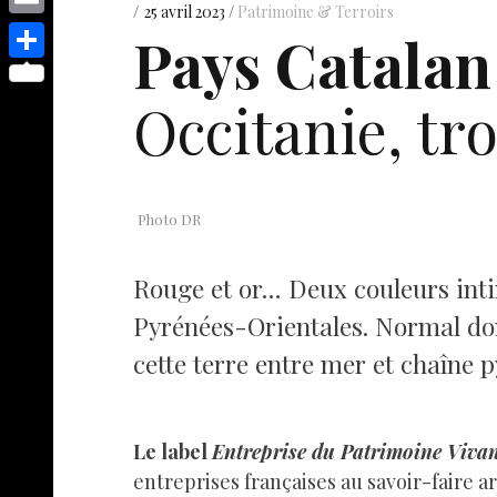
s
p
y
25 avril 2023
Patrimoine & Terroirs
e
o
d
E
Pays Catalan 
e
p
s
p
I
m
n
S
e
t
y
Occitanie, tr
n
a
g
h
L
i
e
a
i
l
r
r
n
e
Photo DR
k
Rouge et or… Deux couleurs intim
Pyrénées-Orientales. Normal don
cette terre entre mer et chaîne
Le label
Entreprise du Patrimoine Viva
entreprises françaises au savoir-faire a