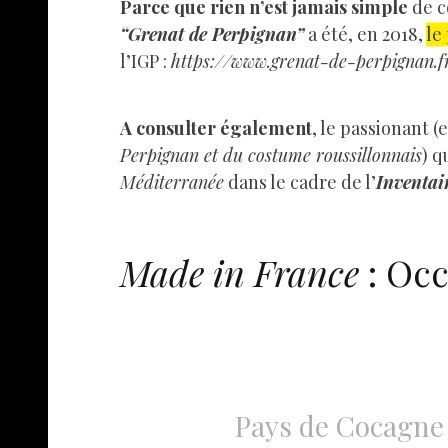
Parce que rien n’est jamais simple
de c
“Grenat de Perpignan”
a été, en 2018,
le
l’IGP :
https://www.grenat-de-perpignan.f
A consulter également
, le passionant (
Perpignan et du costume roussillonnais
) q
Méditerranée
dans le cadre de l’
Inventai
Made in France
: Occ
Pays de Cocagne :