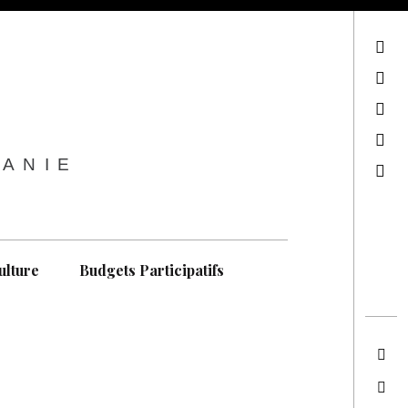
sur Facebook
sur Twitter
Contactez-nous !
Notre philosophie
TANIE
Recherche
ulture
Budgets Participatifs