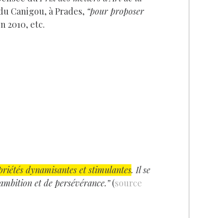
 du Canigou, à Prades,
“pour proposer
n 2010, etc.
priétés dynamisantes et stimulantes
. Il se
d’ambition et de persévérance.”
(
source