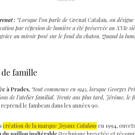
renat
:
“Lorsque l’on parle de
Grenat Catalan
, on désigne
ication par réﬂexion de lumière a été préservée au XVIe s
e grâce au miroir posé sur le fond du chaton. Quand la lumiè
e de famille
lée à Prades
,
“tout commence en 1945, lorsque Georges Priv
de l’atelier familial. Trente ans plus tard, Jérôme, le fils
 reprend le fambeau dans les années 90.
La
création de la marque
Joyaux Catalans
en 1994, ouvetur
n du paillon inaltérable
(technique brevetée et récom