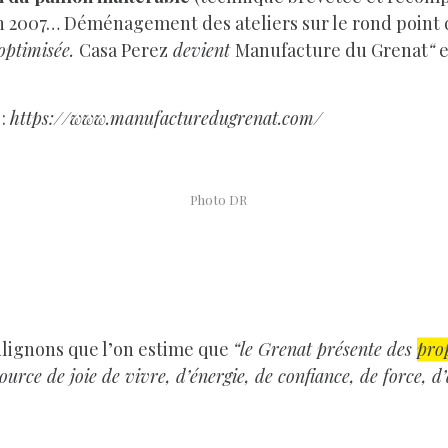
V en 2007… Déménagement des ateliers sur le rond point
 optimisée.
Casa Perez
devient
Manufacture du Grenat
“
e
:
https://www.manufacturedugrenat.com/
Photo DR
ulignons que l’on estime que
“le Grenat présente des
pro
source de joie de vivre, d’énergie, de confiance, de force, 