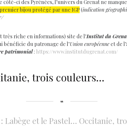
e côté-ci des Pyrénées, l’univers du Grenat ne manque 
 premier bijou protégé par une IGP
(
indication géograph
r/
et très riche en informations) site de l’
Institut du Grena
ui bénéficie du patronage de l’
Union européenne
et de l
re patrimonial
:
https://www.institutdugrenat.com/
itanie, trois couleurs…
 Labège et le Pastel… Occitanie, tr