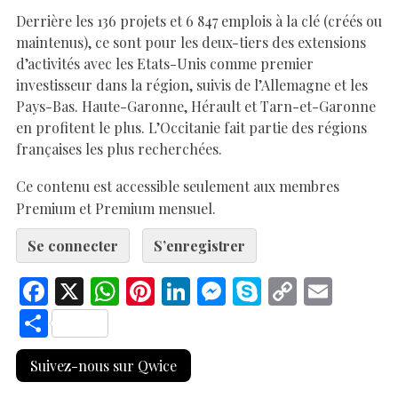
Derrière les 136 projets et 6 847 emplois à la clé (créés ou
maintenus), ce sont pour les deux-tiers des extensions
d’activités avec les Etats-Unis comme premier
investisseur dans la région, suivis de l’Allemagne et les
Pays-Bas. Haute-Garonne, Hérault et Tarn-et-Garonne
en profitent le plus. L’Occitanie fait partie des régions
françaises les plus recherchées.
Ce contenu est accessible seulement aux membres
Premium et Premium mensuel.
Se connecter
S’enregistrer
F
X
W
Pi
Li
M
S
C
E
ac
h
nt
n
es
k
o
m
S
e
at
er
k
se
y
p
ai
h
Suivez-nous sur Qwice
b
s
es
e
n
p
y
l
ar