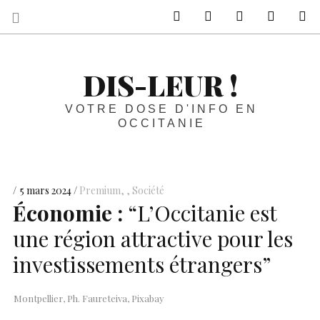
sur Facebook
sur Twitter
Contactez-nous 
Notre ph
R
DIS-LEUR !
VOTRE DOSE D'INFO EN
OCCITANIE
5 mars 2024
Premium
,
Société
Économie :
“L’Occitanie est
une région attractive pour les
investissements étrangers”
Montpellier, Ph. Faureteiva, Pixabay