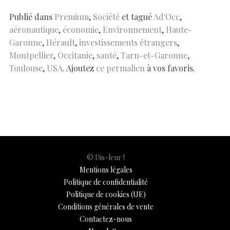
o
A
t
dI
g
e
Li
e
o
p
n
er
n
Publié dans
Premium
,
Société
et tagué
Ad'Occ
,
aéronautique
,
économie
,
Environnement
,
Haute-
k
p
k
Garonne
,
Hérault
,
investissements étrangers
,
Montpellier
,
Occitanie
,
santé
,
Tarn-et-Garonne
,
Toulouse
,
USA
. Ajoutez
ce permalien
à vos favoris.
© Dis-leur !
Mentions légales
Politique de confidentialité
Politique de cookies (UE)
Conditions générales de vente
Contactez-nous