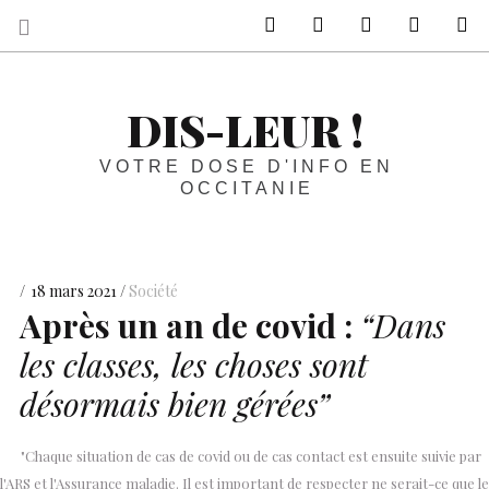
sur Facebook
sur Twitter
Contactez-nous 
Notre ph
R
DIS-LEUR !
VOTRE DOSE D'INFO EN
OCCITANIE
18 mars 2021
Société
Après un an de covid :
“Dans
les classes, les choses sont
désormais bien gérées”
"Chaque situation de cas de covid ou de cas contact est ensuite suivie par
l'ARS et l'Assurance maladie. Il est important de respecter ne serait-ce que le