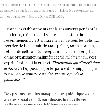
secret médical. Je ne pense pas qu'il y ait un seul acteur aujourd'hui qui
demande à ce que les données sanitaires individuelles deviennent des
données publiques..." Photo : Olivier SCHLAMA
Laisser les établissements scolaires ouverts pendant la
pandémie, même quand se pose la question du
reconfinement, c’est en faire le lieu de tous les défis. La
rectrice de l’académie de Montpellier, Sophie Béjean,
retient de cette année exceptionnelle la mise en place
d’une organisation millimétrée ;
“la solidarité”
qui s’est
exprimée durant la crise et
“l’innovation qui s’inscrit dans
la durée”.
A l’opposé, la porte-parole du Snuipp claque :
“
En un an, le ministère n’a tiré aucune leçon de la
pandémie…”
Des protocoles, des masques, des polémiques, des
alertes sociales… Et, par-dessus tout, cette vie
collective, contrainte, bâillonnée
; avec un