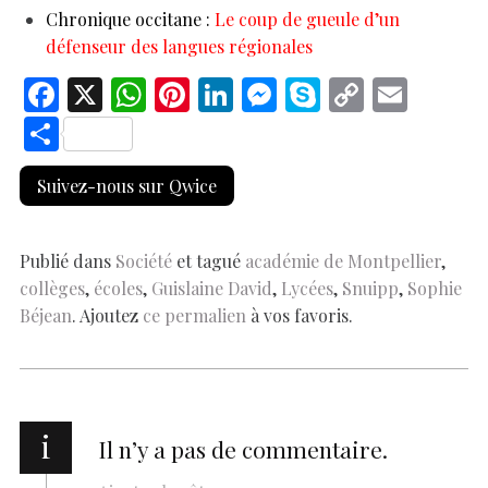
Chronique occitane :
Le coup de gueule d’un
défenseur des langues régionales
F
X
W
Pi
Li
M
S
C
E
ac
h
nt
n
es
k
o
m
S
e
at
er
k
se
y
p
ai
h
Suivez-nous sur Qwice
b
s
es
e
n
p
y
l
ar
o
A
t
dI
g
e
Li
e
o
p
n
er
n
Publié dans
Société
et tagué
académie de Montpellier
,
collèges
,
écoles
,
Guislaine David
,
Lycées
,
Snuipp
,
Sophie
k
p
k
Béjean
. Ajoutez
ce permalien
à vos favoris.
i
Il n’y a pas de commentaire.