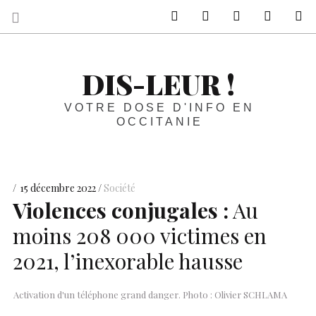
sur Facebook
sur Twitter
Contactez-nous 
Notre ph
R
DIS-LEUR !
VOTRE DOSE D'INFO EN
OCCITANIE
15 décembre 2022
Société
Violences conjugales :
Au
moins 208 000 victimes en
2021, l’inexorable hausse
Activation d'un téléphone grand danger. Photo : Olivier SCHLAMA