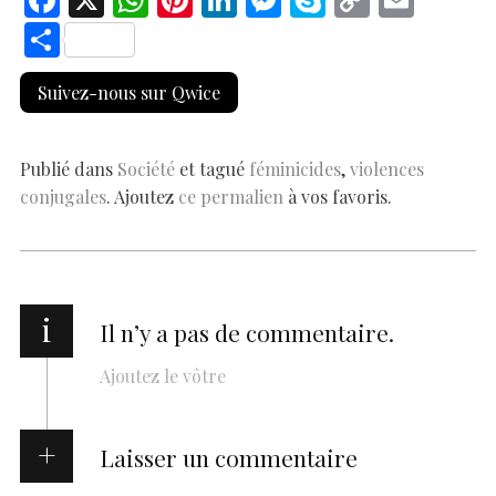
ac
h
nt
n
es
k
o
m
S
e
at
er
k
se
y
p
ai
h
Suivez-nous sur Qwice
b
s
es
e
n
p
y
l
ar
o
A
t
dI
g
e
Li
e
o
p
n
er
n
Publié dans
Société
et tagué
féminicides
,
violences
conjugales
. Ajoutez
ce permalien
à vos favoris.
k
p
k
i
Il n’y a pas de commentaire.
Ajoutez le vôtre
Laisser un commentaire