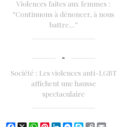
Violences faites aux femmes :
“Continuons à dénoncer, à nous
battre…”
Société : Les violences anti-LGBT
affichent une hausse
spectaculaire
F
X
W
Pi
Li
M
S
C
E