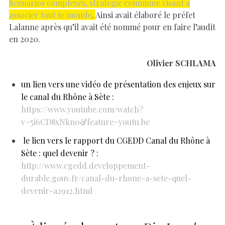
Scénarios complexes, stratégie commune visant à
associer tout le monde
.
Ainsi avait élaboré le préfet
Lalanne après qu’il avait été nommé pour en faire l’audit
en 2020.
Olivier SCHLAMA
un lien vers
une
vidéo de présentation des enjeux sur
le canal du Rhône à Sète
:
https://www.youtube.com/watch?
v=5i6CD8xNkn0&feature=youtu.be
le lien vers le rapport du CGEDD Canal du Rhône à
Sète : quel devenir ?
:
http://www.cgedd.developpement-
durable.gouv.fr/canal-du-rhone-a-sete-quel-
devenir-a2912.html