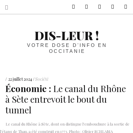
sur Facebook
sur Twitter
Contactez-nous 
Notre ph
R
DIS-LEUR !
VOTRE DOSE D'INFO EN
OCCITANIE
22 juillet 2024
Société
Économie :
Le canal du Rhône
à Sète entrevoit le bout du
tunnel
Le canal du Rhône à Sète, dont on distingue l'embouchure à la sortie de
l'étang de Thau, a été construit en 1773. Photo : Olivier SCHLAMA