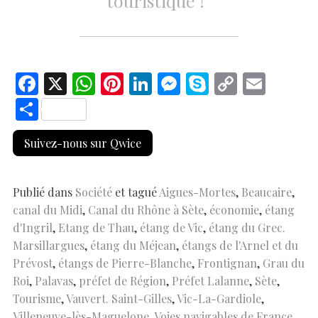
touristique !”
F
X
W
Pi
Li
M
S
C
E
ac
h
nt
n
es
k
o
m
S
e
at
er
k
se
y
p
ai
h
Suivez-nous sur Qwice
b
s
es
e
n
p
y
l
ar
o
A
t
dI
g
e
Li
e
o
p
n
er
n
Publié dans
Société
et tagué
Aigues-Mortes
,
Beaucaire
,
canal du Midi
,
Canal du Rhône à Sète
,
économie
,
étang
k
p
k
d'Ingril
,
Etang de Thau
,
étang de Vic
,
étang du Grec.
Marsillargues
,
étang du Méjean
,
étangs de l'Arnel et du
Prévost
,
étangs de Pierre-Blanche
,
Frontignan
,
Grau du
Roi
,
Palavas
,
préfet de Région
,
Préfet Lalanne
,
Sète
,
Tourisme
,
Vauvert. Saint-Gilles
,
Vic-La-Gardiole
,
Villeneuve-lès-Maguelone
,
Voies navigables de France
.