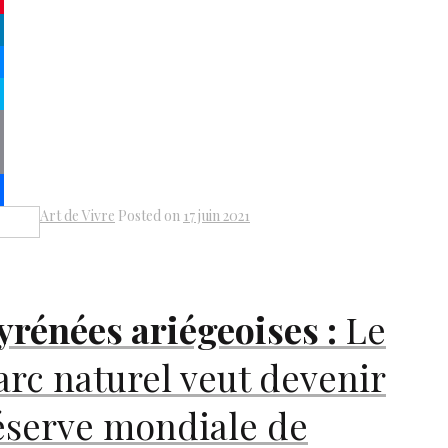
terest
kedIn
senger
pe
py
k
il
Art de Vivre
Posted on
17 juin 2021
Share
yrénées ariégeoises :
Le
arc naturel veut devenir
éserve mondiale de