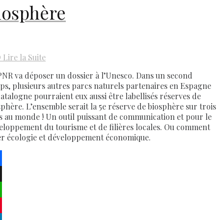
iosphère
D
Lire la Suite
PNR va déposer un dossier à l’Unesco. Dans un second
ps, plusieurs autres parcs naturels partenaires en Espagne
Catalogne pourraient eux aussi être labellisés réserves de
sphère. L’ensemble serait la 5e réserve de biosphère sur trois
s au monde ! Un outil puissant de communication et pour le
eloppement du tourisme et de filières locales. Ou comment
ier écologie et développement économique.
ebook
atsApp