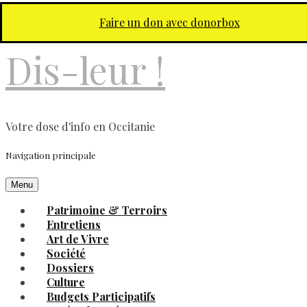
Aller au contenu principal
Faire un don avec donorbox
Dis-leur !
Votre dose d'info en Occitanie
Navigation principale
Menu
Patrimoine & Terroirs
Entretiens
Art de Vivre
Société
Dossiers
Culture
Budgets Participatifs