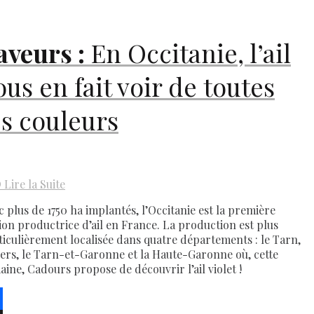
aveurs :
En Occitanie, l’ail
ous en fait voir de toutes
es couleurs
D
Lire la Suite
c plus de 1750 ha implantés, l’Occitanie est la première
ion productrice d’ail en France. La production est plus
ticulièrement localisée dans quatre départements : le Tarn,
Gers, le Tarn-et-Garonne et la Haute-Garonne où, cette
aine, Cadours propose de découvrir l’ail violet !