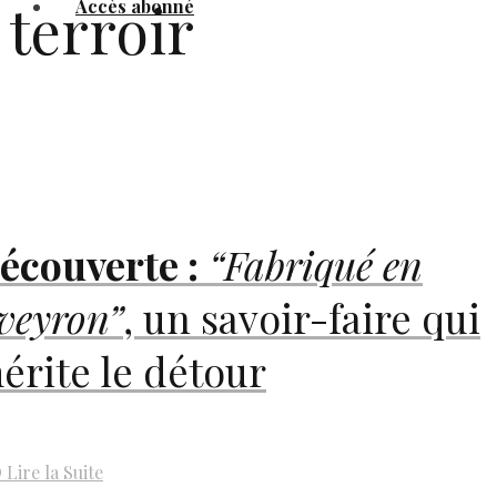
terroir
Accès abonné
écouverte :
“Fabriqué en
veyron”
, un savoir-faire qui
érite le détour
D
Lire la Suite