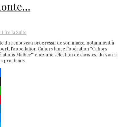
onte…
D
Lire la Suite
te du renouveau progressif de son image, notamment à
xport, l’appellation Cahors lance l’opération “Cahors
élations Malbec” chez une sélection de cavistes, du 5 au 15
s prochains.
ebook
atsApp
terest
kedIn
senger