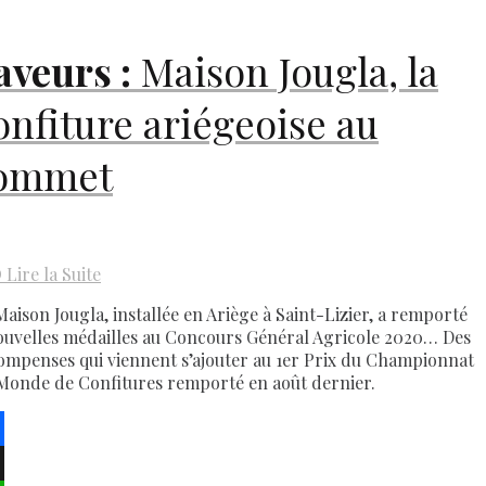
aveurs :
Maison Jougla, la
onfiture ariégeoise au
ommet
D
Lire la Suite
Maison Jougla, installée en Ariège à Saint-Lizier, a remporté
ouvelles médailles au Concours Général Agricole 2020… Des
ompenses qui viennent s’ajouter au 1er Prix du Championnat
Monde de Confitures remporté en août dernier.
ebook