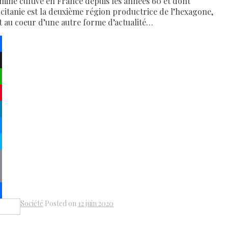
aminé cultivé en France depuis les années 60 et dont
ccitanie est la deuxième région productrice de l’hexagone,
it au coeur d’une autre forme d’actualité…
ebook
atsApp
terest
kedIn
senger
pe
py
k
il
Société
Posted on
12 juin 2020
Share