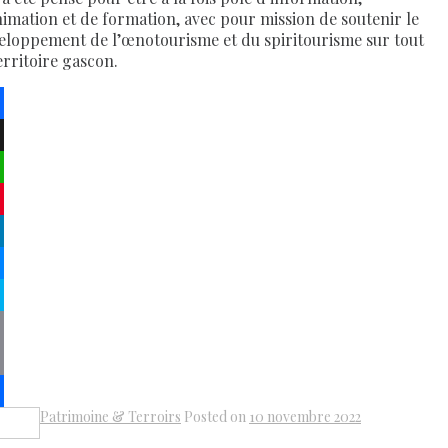
nimation et de formation, avec pour mission de soutenir le
eloppement de l’œnotourisme et du spiritourisme sur tout
erritoire gascon.
ebook
atsApp
terest
kedIn
senger
pe
py
k
il
Patrimoine & Terroirs
Posted on
10 novembre 2022
Share