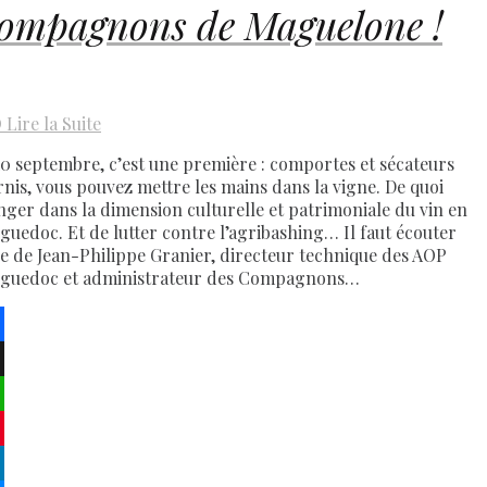
ompagnons de Maguelone !
D
Lire la Suite
10 septembre, c’est une première : comportes et sécateurs
rnis, vous pouvez mettre les mains dans la vigne. De quoi
nger dans la dimension culturelle et patrimoniale du vin en
guedoc. Et de lutter contre l’agribashing… Il faut écouter
de de Jean-Philippe Granier, directeur technique des AOP
guedoc et administrateur des Compagnons…
ebook
atsApp
terest