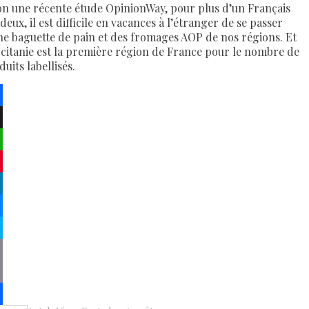
on une récente étude OpinionWay, pour plus d’un Français
deux, il est difficile en vacances à l’étranger de se passer
ne baguette de pain et des fromages AOP de nos régions. Et
ccitanie est la première région de France pour le nombre de
uits labellisés.
ebook
atsApp
terest
kedIn
senger
pe
py
k
il