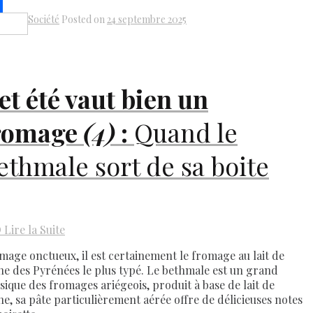
k
il
Société
Posted on
24 septembre 2025
Share
et été vaut bien un
romage
(4)
:
Quand le
ethmale sort de sa boite
D
Lire la Suite
mage onctueux, il est certainement le fromage au lait de
he des Pyrénées le plus typé. Le bethmale est un grand
ssique des fromages ariégeois, produit à base de lait de
he, sa pâte particulièrement aérée offre de délicieuses notes