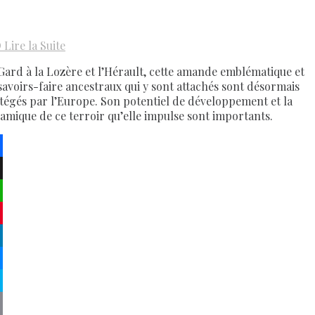
D
Lire la Suite
Gard à la Lozère et l’Hérault, cette amande emblématique et
 savoirs-faire ancestraux qui y sont attachés sont désormais
tégés par l’Europe. Son potentiel de développement et la
amique de ce terroir qu’elle impulse sont importants.
ebook
atsApp
terest
kedIn
senger
pe