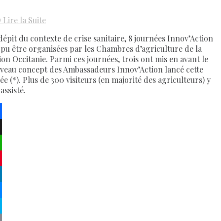
D
Lire la Suite
dépit du contexte de crise sanitaire, 8 journées Innov’Action
 pu être organisées par les Chambres d’agriculture de la
ion Occitanie. Parmi ces journées, trois ont mis en avant le
veau concept des Ambassadeurs Innov’Action lancé cette
e (*). Plus de 300 visiteurs (en majorité des agriculteurs) y
assisté.
ebook
atsApp
terest
kedIn
senger