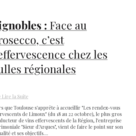
ignobles :
Face au
rosecco, c’est
’effervescence chez les
ulles régionales
D
Lire la Suite
rs que Toulouse s'apprête à accueillir "Les rendez-vous
ervescents de Limoux" (du 18 au 22 octobre), le plus gros
ducteur de vins effervescents de la Région, l'entreprise
imoniale "Sieur d'Arques", vient de faire le point sur son
alité et ses objectifs....