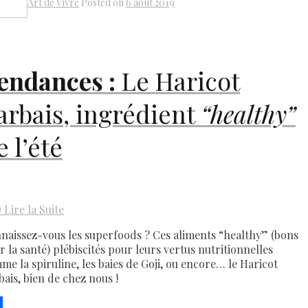
Art de Vivre
Posted on
6 août 2019
Share
endances :
Le Haricot
arbais, ingrédient
“healthy”
e l’été
D
Lire la Suite
naissez-vous les superfoods ? Ces aliments “healthy” (bons
r la santé) plébiscités pour leurs vertus nutritionnelles
me la spiruline, les baies de Goji, ou encore… le Haricot
bais, bien de chez nous !