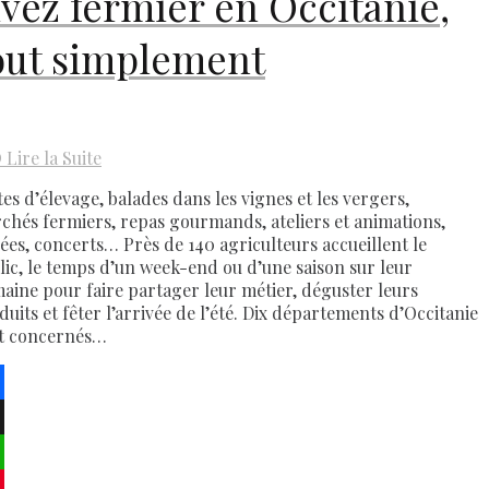
ivez fermier en Occitanie,
out simplement
D
Lire la Suite
tes d’élevage, balades dans les vignes et les vergers,
chés fermiers, repas gourmands, ateliers et animations,
rées, concerts… Près de 140 agriculteurs accueillent le
lic, le temps d’un week-end ou d’une saison sur leur
aine pour faire partager leur métier, déguster leurs
duits et fêter l’arrivée de l’été. Dix départements d’Occitanie
t concernés…
ebook
atsApp