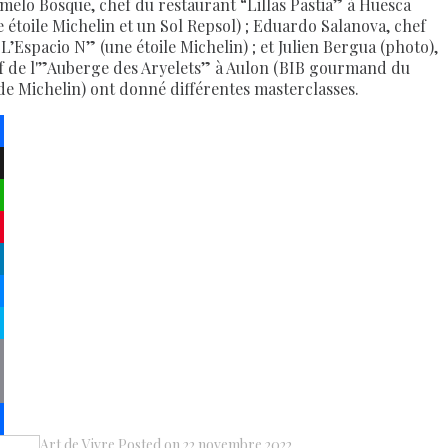
melo Bosque, chef du restaurant “Lillas Pastia” à Huesca
e étoile Michelin et un Sol Repsol) ; Eduardo Salanova, chef
“L’Espacio N” (une étoile Michelin) ; et Julien Bergua (photo),
f de l'”Auberge des Aryelets” à Aulon (BIB gourmand du
de Michelin) ont donné différentes masterclasses.
ebook
atsApp
terest
kedIn
senger
pe
py
k
il
Art de Vivre
Posted on
22 novembre 2022