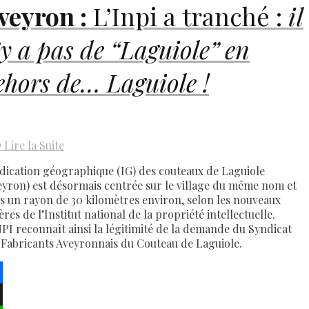
veyron :
L’Inpi a tranché :
il
’y a pas de
“Laguiole”
en
ehors de… Laguiole !
D
Lire la Suite
ndication géographique (IG) des couteaux de Laguiole
eyron) est désormais centrée sur le village du même nom et
s un rayon de 30 kilomètres environ, selon les nouveaux
ères de l’Institut national de la propriété intellectuelle.
NPI reconnaît ainsi la légitimité de la demande du Syndicat
 Fabricants Aveyronnais du Couteau de Laguiole.
ebook