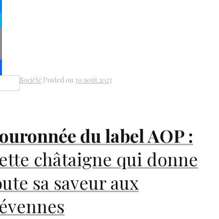
kedIn
senger
pe
py
k
il
Société
Posted on
30 août 2023
Share
ouronnée du label
AOP
:
ette châtaigne qui donne
oute sa saveur aux
évennes