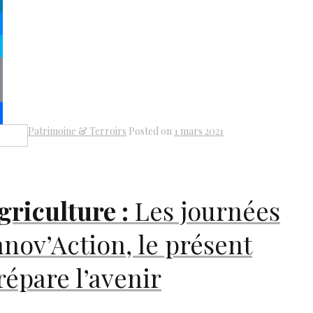
terest
kedIn
senger
pe
py
k
il
Patrimoine & Terroirs
Posted on
1 mars 2021
Share
griculture :
Les journées
nnov’Action, le présent
répare l’avenir