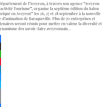
Département de l’Aveyron, à travers son agence “Aveyron
ractivité Tourisme”, organise la septième édition du Salon
briqué en Aveyron” les 26, 27 et 28 septembre à la nouvelle
le d’animation de Baraqueville. Plus de 70 entreprises et
tenaires seront réunis pour mettre en valeur la diversité et
dynamisme des savoir-faire aveyronnais…
ebook
atsApp
terest
kedIn
senger
pe
py