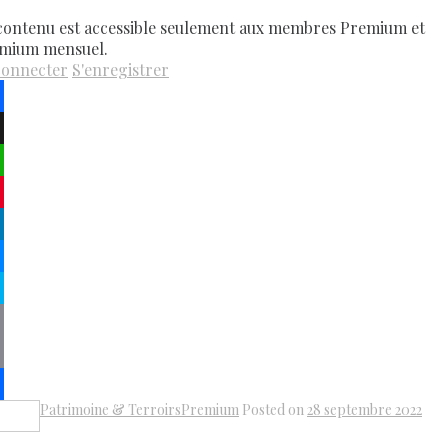
contenu est accessible seulement aux membres Premium et
mium mensuel.
connecter
S'enregistrer
ebook
atsApp
terest
kedIn
senger
pe
py
k
il
Patrimoine & Terroirs
Premium
Posted on
28 septembre 2022
Share