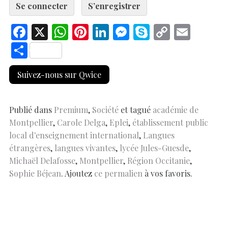
Se connecter
S’enregistrer
F
X
W
Pi
Li
M
S
C
E
ac
h
nt
n
es
k
o
m
S
e
at
er
k
se
y
p
ai
h
Suivez-nous sur Qwice
b
s
es
e
n
p
y
l
ar
o
A
t
dI
g
e
Li
e
o
p
n
er
n
Publié dans
Premium
,
Société
et tagué
académie de
Montpellier
,
Carole Delga
,
Eplei
,
établissement public
k
p
k
local d'enseignement international
,
Langues
étrangères
,
langues vivantes
,
lycée Jules-Guesde
,
Michaël Delafosse
,
Montpellier
,
Région Occitanie
,
Sophie Béjean
. Ajoutez
ce permalien
à vos favoris.