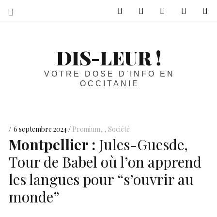
sur Facebook
sur Twitter
Contactez-nous 
Notre ph
R
DIS-LEUR !
VOTRE DOSE D'INFO EN
OCCITANIE
6 septembre 2024
Premium
,
Société
Montpellier :
Jules-Guesde,
Tour de Babel où l’on apprend
les langues pour “s’ouvrir au
monde”