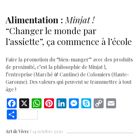
k
p
k
Alimentation :
Minjat !
“Changer le monde par
l’assiette”, ça commence à l’école
Faire la promotion du “bien-manger” avec des produits
de proximité, c’est la philosophie de Minjat !,
l’entreprise (Marché & Cantine) de Colomiers (Haute-
Garonne). Des valeurs qui peuvent se transmettre à tout
âge !
F
X
W
Pi
Li
M
S
C
E
ac
h
nt
n
es
k
o
m
S
e
at
er
k
se
y
p
ai
h
b
s
es
e
n
p
y
l
ar
Art de Vivre
14 octobre 2020