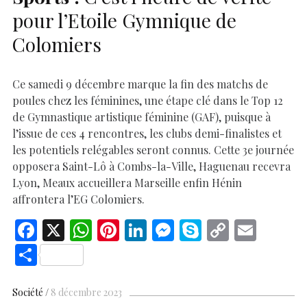
pour l’Etoile Gymnique de
Colomiers
Ce samedi 9 décembre marque la fin des matchs de
poules chez les féminines, une étape clé dans le Top 12
de Gymnastique artistique féminine (GAF), puisque à
l’issue de ces 4 rencontres, les clubs demi-finalistes et
les potentiels relégables seront connus. Cette 3e journée
opposera Saint-Lô à Combs-la-Ville, Haguenau recevra
Lyon, Meaux accueillera Marseille enfin Hénin
affrontera l’EG Colomiers.
F
X
W
Pi
Li
M
S
C
E
ac
h
nt
n
es
k
o
m
S
e
at
er
k
se
y
p
ai
h
b
s
es
e
n
p
y
l
ar
Société
8 décembre 2023