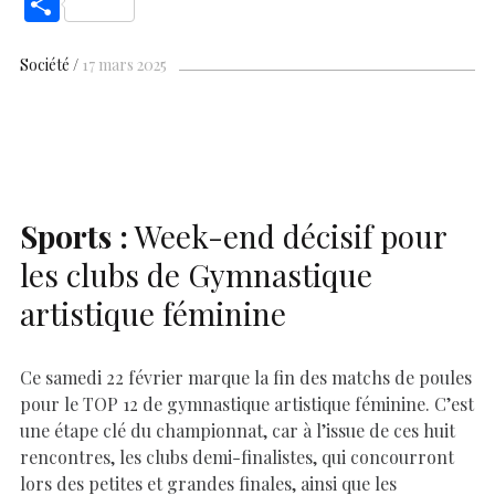
S
e
at
er
k
se
y
p
ai
h
b
s
es
e
n
p
y
l
ar
Société
17 mars 2025
o
A
t
dI
g
e
Li
e
o
p
n
er
n
k
p
k
Sports :
Week-end décisif pour
les clubs de Gymnastique
artistique féminine
Ce samedi 22 février marque la fin des matchs de poules
pour le TOP 12 de gymnastique artistique féminine. C’est
une étape clé du championnat, car à l’issue de ces huit
rencontres, les clubs demi-finalistes, qui concourront
lors des petites et grandes finales, ainsi que les