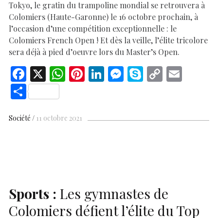
Tokyo, le gratin du trampoline mondial se retrouvera à
Colomiers (Haute-Garonne) le 16 octobre prochain, à
l’occasion d’une compétition exceptionnelle : le
Colomiers French Open ! Et dès la veille, l’élite tricolore
sera déjà à pied d’oeuvre lors du Master’s Open.
F
X
W
Pi
Li
M
S
C
E
ac
h
nt
n
es
k
o
m
S
e
at
er
k
se
y
p
ai
h
b
s
es
e
n
p
y
l
ar
Société
11 octobre 2021
o
A
t
dI
g
e
Li
e
o
p
n
er
n
k
p
k
Sports :
Les gymnastes de
Colomiers défient l’élite du Top