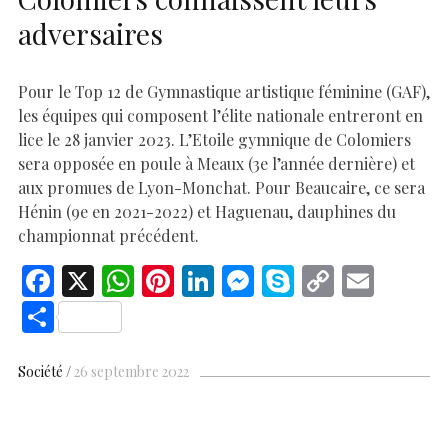
adversaires
Pour le Top 12 de Gymnastique artistique féminine (GAF),
les équipes qui composent l’élite nationale entreront en
lice le 28 janvier 2023. L’Etoile gymnique de Colomiers
sera opposée en poule à Meaux (3e l’année dernière) et
aux promues de Lyon-Monchat. Pour Beaucaire, ce sera
Hénin (9e en 2021-2022) et Haguenau, dauphines du
championnat précédent.
F
X
W
Pi
Li
M
S
C
E
ac
h
nt
n
es
k
o
m
S
e
at
er
k
se
y
p
ai
h
b
s
es
e
n
p
y
l
ar
Société
26 septembre 2022
o
A
t
dI
g
e
Li
e
o
p
n
er
n