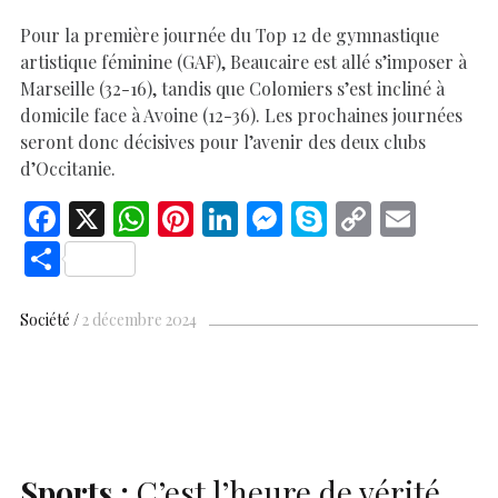
Pour la première journée du Top 12 de gymnastique
artistique féminine (GAF), Beaucaire est allé s’imposer à
Marseille (32-16), tandis que Colomiers s’est incliné à
domicile face à Avoine (12-36). Les prochaines journées
seront donc décisives pour l’avenir des deux clubs
d’Occitanie.
F
X
W
Pi
Li
M
S
C
E
ac
h
nt
n
es
k
o
m
S
e
at
er
k
se
y
p
ai
h
b
s
es
e
n
p
y
l
ar
Société
2 décembre 2024
o
A
t
dI
g
e
Li
e
o
p
n
er
n
k
p
k
Sports :
C’est l’heure de vérité