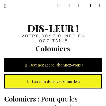
sur Facebook
sur Twitter
Contactez-nous 
Notre ph
R
DIS-LEUR !
VOTRE DOSE D'INFO EN
OCCITANIE
Colomiers
Devenez accro, abonnez-vous !
Faire un don avec donorbox
Colomiers :
Pour que les