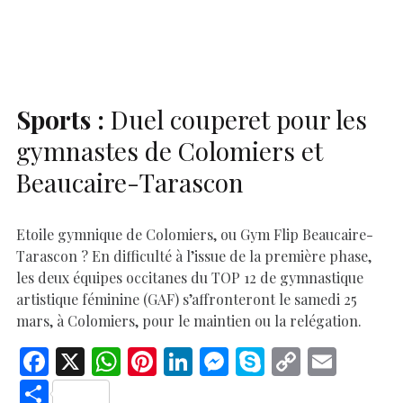
o
A
t
dI
g
e
Li
e
o
p
n
er
n
k
p
k
Sports :
Duel couperet pour les
gymnastes de Colomiers et
Beaucaire-Tarascon
Etoile gymnique de Colomiers, ou Gym Flip Beaucaire-
Tarascon ? En difficulté à l’issue de la première phase,
les deux équipes occitanes du TOP 12 de gymnastique
artistique féminine (GAF) s’affronteront le samedi 25
mars, à Colomiers, pour le maintien ou la relégation.
F
X
W
Pi
Li
M
S
C
E
ac
h
nt
n
es
k
o
m
S