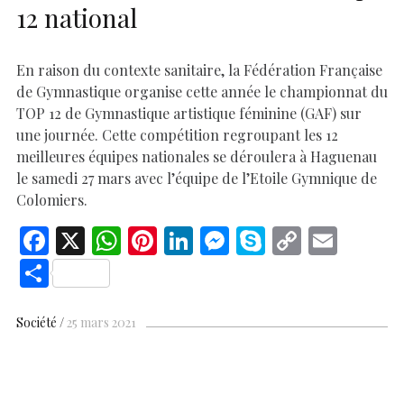
12 national
En raison du contexte sanitaire, la Fédération Française
de Gymnastique organise cette année le championnat du
TOP 12 de Gymnastique artistique féminine (GAF) sur
une journée. Cette compétition regroupant les 12
meilleures équipes nationales se déroulera à Haguenau
le samedi 27 mars avec l’équipe de l’Etoile Gymnique de
Colomiers.
F
X
W
Pi
Li
M
S
C
E
ac
h
nt
n
es
k
o
m
S
e
at
er
k
se
y
p
ai
h
b
s
es
e
n
p
y
l
ar
Société
25 mars 2021
o
A
t
dI
g
e
Li
e
o
p
n
er
n