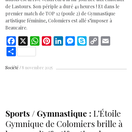
de Lastours. Son périple a duré 41 heures ! Et dans le
premier match de TOP 12 (poule 2) de Gymnastique
artistique féminine, Colomiers est allé s’imposer à
Beaucaire.
F
X
W
Pi
Li
M
S
C
E
ac
h
nt
n
es
k
o
m
S
e
at
er
k
se
y
p
ai
h
b
s
es
e
n
p
y
l
ar
Société
8 novembre 2025
o
A
t
dI
g
e
Li
e
o
p
n
er
n
k
p
k
Sports / Gymnastique :
L’Étoile
Gymnique de Colomiers brille à