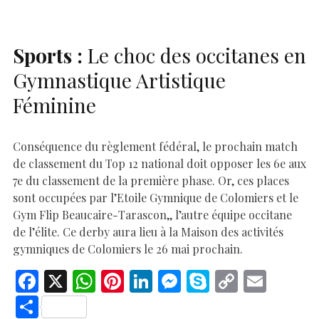
k
p
k
Sports :
Le choc des occitanes en
Gymnastique Artistique
Féminine
Conséquence du règlement fédéral, le prochain match
de classement du Top 12 national doit opposer les 6e aux
7e du classement de la première phase. Or, ces places
sont occupées par l’Etoile Gymnique de Colomiers et le
Gym Flip Beaucaire-Tarascon,, l’autre équipe occitane
de l’élite. Ce derby aura lieu à la Maison des activités
gymniques de Colomiers le 26 mai prochain.
F
X
W
Pi
Li
M
S
C
E
ac
h
nt
n
es
k
o
m
S