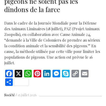
pigeons ne soient pas les
dindons de la farce
Dans le cadre de la Journée Mondiale pour la Défense
des Animaux Liminaires (18 juillet), PAZ (Projet Animaux
Zoopolis), en collaboration avec Cause Animale 24,
“demande à la Ville de Colomiers de prendre au sérieux
la condition animale et la sensibilité des pigeons.” En
cause, la méthode utilisée par cette ville pour limiter les
populations de pigeons. Une action est prévue le 16
juillet.
F
X
W
Pi
Li
M
S
C
E
ac
h
nt
n
es
k
o
m
S
e
at
er
k
se
y
p
ai
h
b
s
es
e
n
p
y
l
ar
Société
15 juillet 2026
o
A
t
dI
g
e
Li
e