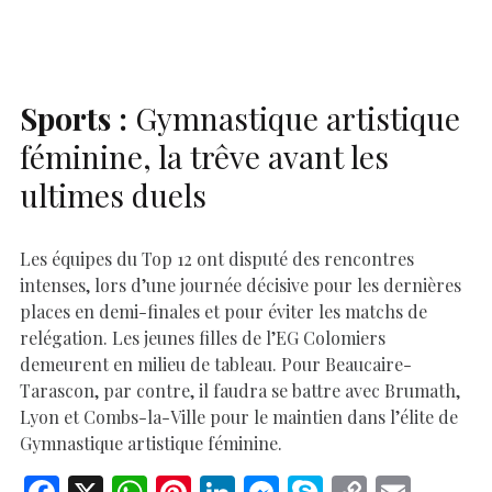
o
p
n
er
n
k
p
k
Sports :
Gymnastique artistique
féminine, la trêve avant les
ultimes duels
Les équipes du Top 12 ont disputé des rencontres
intenses, lors d’une journée décisive pour les dernières
places en demi-finales et pour éviter les matchs de
relégation. Les jeunes filles de l’EG Colomiers
demeurent en milieu de tableau. Pour Beaucaire-
Tarascon, par contre, il faudra se battre avec Brumath,
Lyon et Combs-la-Ville pour le maintien dans l’élite de
Gymnastique artistique féminine.