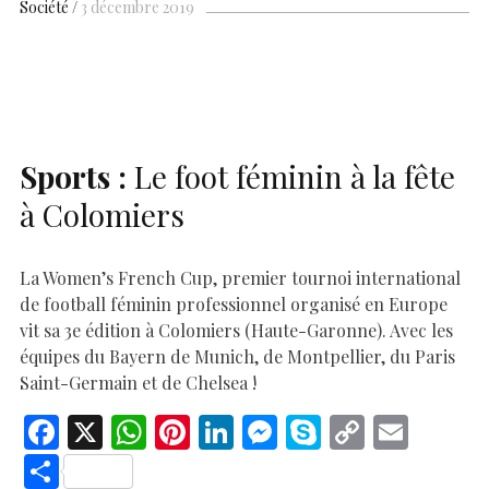
b
s
es
e
n
p
y
l
ar
Société
3 décembre 2019
o
A
t
dI
g
e
Li
e
o
p
n
er
n
k
p
k
Sports :
Le foot féminin à la fête
à Colomiers
La Women’s French Cup, premier tournoi international
de football féminin professionnel organisé en Europe
vit sa 3e édition à Colomiers (Haute-Garonne). Avec les
équipes du Bayern de Munich, de Montpellier, du Paris
Saint-Germain et de Chelsea !
F
X
W
Pi
Li
M
S
C
E
ac
h
nt
n
es
k
o
m
S