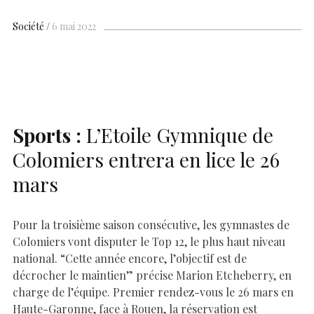
e
at
er
k
se
y
p
ai
h
b
s
es
e
n
p
y
l
ar
Société
6 mai 2022
o
A
t
dI
g
e
Li
e
o
p
n
er
n
k
p
k
Sports :
L’Etoile Gymnique de
Colomiers entrera en lice le 26
mars
Pour la troisième saison consécutive, les gymnastes de
Colomiers vont disputer le Top 12, le plus haut niveau
national. “Cette année encore, l’objectif est de
décrocher le maintien” précise Marion Etcheberry, en
charge de l’équipe. Premier rendez-vous le 26 mars en
Haute-Garonne, face à Rouen, la réservation est