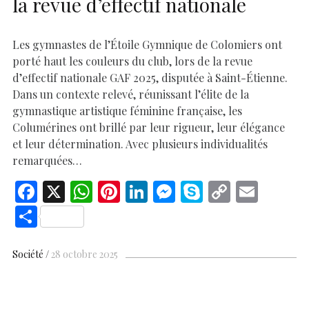
la revue d’effectif nationale
Les gymnastes de l’Étoile Gymnique de Colomiers ont
porté haut les couleurs du club, lors de la revue
d’effectif nationale GAF 2025, disputée à Saint-Étienne.
Dans un contexte relevé, réunissant l’élite de la
gymnastique artistique féminine française, les
Columérines ont brillé par leur rigueur, leur élégance
et leur détermination. Avec plusieurs individualités
remarquées…
F
X
W
Pi
Li
M
S
C
E
ac
h
nt
n
es
k
o
m
S
e
at
er
k
se
y
p
ai
h
b
s
es
e
n
p
y
l
ar
Société
28 octobre 2025
o
A
t
dI
g
e
Li
e
o
p
n
er
n