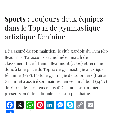
k
p
k
Sports :
Toujours deux équipes
dans le Top 12 de gymnastique
artistique féminine
Déjà assuré de son maintien, le club gardois du Gym Flip
Beaucaire-Tarascon s’est incliné en match de
classement face à Hénin-Beaumont (22/26) et termine
donc à la 7e place du Top 12 de gymnastique artistique
féminine (GAF). L’Etoile gymnique de Colomiers (Haute-
Garonne) a assuré son maintien en venant à bout (34/14)
de Marseille. Les deux clubs d’Occitanie seront bien
présents en élite nationale la saison prochaine.
F
X
W
Pi
Li
M
S
C
E
ac
h
nt
n
es
k
o
m