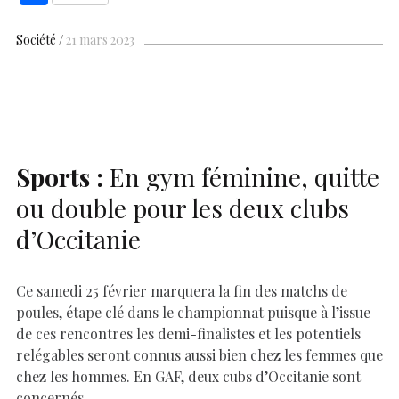
e
at
er
k
se
y
p
ai
h
b
s
es
e
n
p
y
l
ar
Société
21 mars 2023
o
A
t
dI
g
e
Li
e
o
p
n
er
n
k
p
k
Sports :
En gym féminine, quitte
ou double pour les deux clubs
d’Occitanie
Ce samedi 25 février marquera la fin des matchs de
poules, étape clé dans le championnat puisque à l’issue
de ces rencontres les demi-finalistes et les potentiels
relégables seront connus aussi bien chez les femmes que
chez les hommes. En GAF, deux cubs d’Occitanie sont
concernés