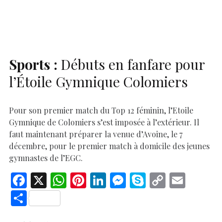
o
A
t
dI
g
e
Li
e
o
p
n
er
n
k
p
k
Sports :
Débuts en fanfare pour
l’Étoile Gymnique Colomiers
Pour son premier match du Top 12 féminin, l’Etoile
Gymnique de Colomiers s’est imposée à l’extérieur. Il
faut maintenant préparer la venue d’Avoine, le 7
décembre, pour le premier match à domicile des jeunes
gymnastes de l’EGC.
F
X
W
Pi
Li
M
S
C
E
ac
h
nt
n
es
k
o
m
S
e
at
er
k
se
y
p
ai
h