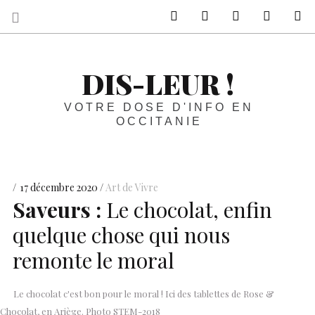
sur Facebook
sur Twitter
Contactez-nous 
Notre ph
R
DIS-LEUR !
VOTRE DOSE D'INFO EN
OCCITANIE
17 décembre 2020
Art de Vivre
Saveurs :
Le chocolat, enfin
quelque chose qui nous
remonte le moral
Le chocolat c'est bon pour le moral ! Ici des tablettes de Rose &
Chocolat, en Ariège. Photo STEM-2018