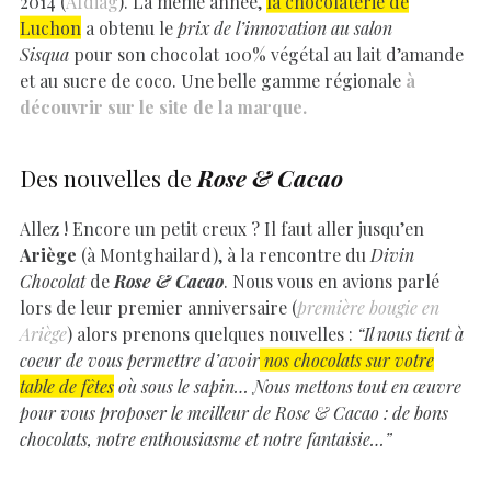
2014 (
Afdiag
). La même année,
la chocolaterie de
Luchon
a obtenu le
prix de l’innovation au salon
Sisqua
pour son chocolat 100% végétal au lait d’amande
et au sucre de coco. Une belle gamme régionale
à
découvrir sur le site de la marque.
Des nouvelles de
Rose & Cacao
Allez ! Encore un petit creux ? Il faut aller jusqu’en
Ariège
(à Montghailard), à la rencontre du
Divin
Chocolat
de
Rose & Cacao
. Nous vous en avions parlé
lors de leur premier anniversaire (
première bougie en
Ariège
) alors prenons quelques nouvelles :
“Il nous tient à
coeur de vous permettre d’avoir
nos chocolats sur votre
table de fêtes
où sous le sapin… Nous mettons tout en œuvre
pour vous proposer le meilleur de Rose & Cacao : de bons
chocolats, notre enthousiasme et notre fantaisie…”