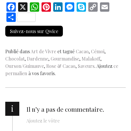
F
X
W
Pi
Li
M
S
C
E
ac
h
nt
n
es
k
o
m
S
e
at
er
k
se
y
p
ai
h
Suivez-nous sur Qwice
b
s
es
e
n
p
y
l
ar
o
A
t
dI
g
e
Li
e
o
p
n
er
n
Publié dans
Art de Vivre
et tagué
Cacao
,
Cémoi
,
Chocolat
,
Dardenne
,
Gourmandise
,
Malakoff
,
k
p
k
Ourson/Guimauve
,
Rose & Cacao
,
Saveurs
. Ajoutez
ce
permalien
à vos favoris.
i
Il n’y a pas de commentaire.
Ajoutez le vôtre