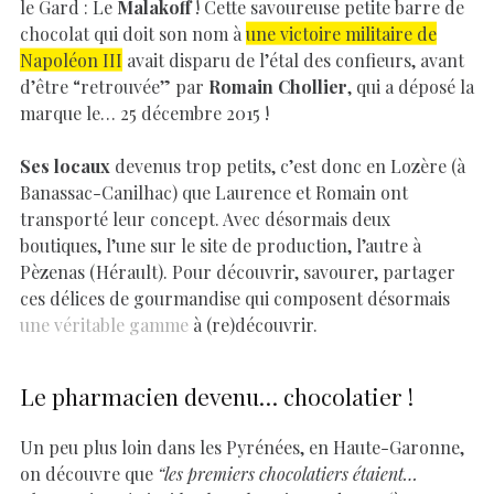
le Gard : Le
Malakoff
! Cette savoureuse petite barre de
chocolat qui doit son nom à
une victoire militaire de
Napoléon III
avait disparu de l’étal des confieurs, avant
d’être “retrouvée” par
Romain Chollier
, qui a déposé la
marque le… 25 décembre 2015 !
Ses locaux
devenus trop petits, c’est donc en Lozère (à
Banassac-Canilhac) que Laurence et Romain ont
transporté leur concept. Avec désormais deux
boutiques, l’une sur le site de production, l’autre à
Pèzenas (Hérault). Pour découvrir, savourer, partager
ces délices de gourmandise qui composent désormais
une véritable gamme
à (re)découvrir.
Le pharmacien devenu… chocolatier !
Un peu plus loin dans les Pyrénées, en Haute-Garonne,
on découvre que
“les premiers chocolatiers étaient…