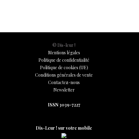
o
A
t
dI
g
e
Li
e
o
p
n
er
n
k
p
k
© Dis-leur !
Mentions légales
Politique de confidentialité
Politique de cookies (UE)
Conditions générales de vente
Contactez-nous
Newsletter
ISSN 3039-7227
Dis-Leur ! sur votre mobile