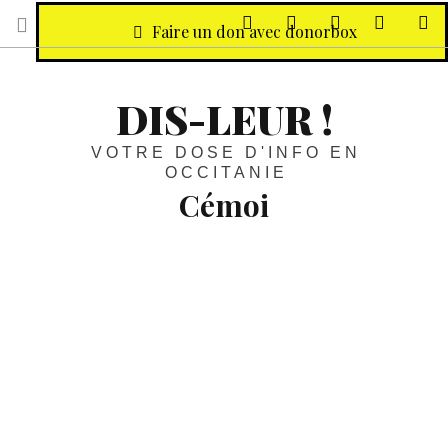
sur Facebook
sur Twitter
Contactez-nous 
Notre ph
R
Faire un don avec donorbox
DIS-LEUR !
VOTRE DOSE D'INFO EN
OCCITANIE
Cémoi
Saveurs :
Le chocolat, enfin