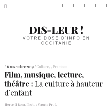
sur Facebook
sur Twitter
Contactez-nous 
Notre ph
R
DIS-LEUR !
VOTRE DOSE D'INFO EN
OCCITANIE
6 novembre 2019
Culture
,
Premium
Film, musique, lecture,
théâtre :
La culture à hauteur
d’enfant
Hervé di Rosa. Photo : Yapuka Prod.