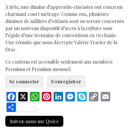
À Sète, une dizaine d’apprentis-cinéastes ont conçu un
charmant court métrage. Comme eux, plusieurs
dizaines de milliers d’enfants sont ou seront concernés
par un nouveau dispositif d’accès à la culture sous
l’égide d’une trentaine de conventions en Occitanie.
Une réussite que nous décrypte Valérie Travier de la
Drac.
Ce contenu est accessible seulement aux membres
Premium et Premium mensuel.
Se connecter
S’enregistrer
F
X
W
Pi
Li
M
S
C
E
ac
h
nt
n
es
k
o
m
S
e
at
er
k
se
y
p
ai
h
Suivez-nous sur Qwice
b
s
es
e
n
p
y
l
ar