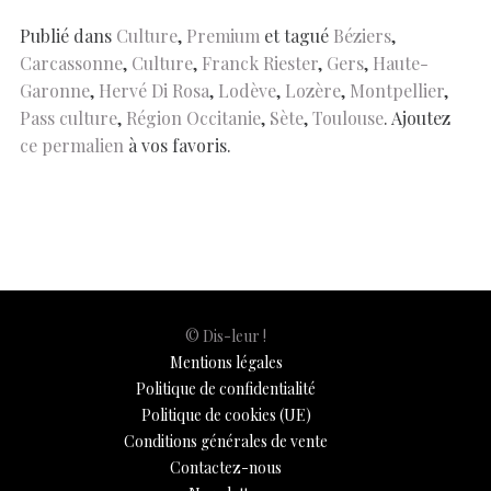
o
A
t
dI
g
e
Li
e
o
p
n
er
n
Publié dans
Culture
,
Premium
et tagué
Béziers
,
Carcassonne
,
Culture
,
Franck Riester
,
Gers
,
Haute-
k
p
k
Garonne
,
Hervé Di Rosa
,
Lodève
,
Lozère
,
Montpellier
,
Pass culture
,
Région Occitanie
,
Sète
,
Toulouse
. Ajoutez
ce permalien
à vos favoris.
© Dis-leur !
Mentions légales
Politique de confidentialité
Politique de cookies (UE)
Conditions générales de vente
Contactez-nous