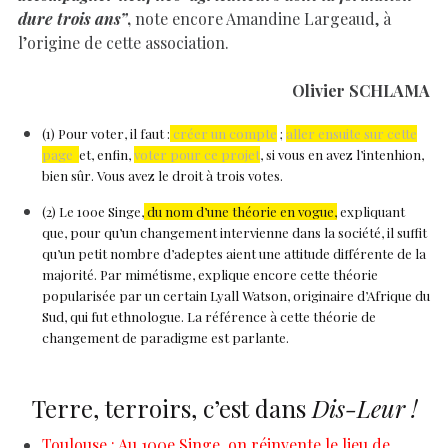
dure trois ans”
,
note encore Amandine Largeaud, à
l’origine de cette association.
Olivier SCHLAMA
(1) Pour voter, il faut :
créer un compte
;
aller ensuite sur cette
page
et, enfin,
voter pour ce projet
, si vous en avez l’intenhion,
bien sûr. Vous avez le droit à trois votes.
(2) Le 100e Singe,
du nom d’une théorie en vogue,
expliquant
que, pour qu’un changement intervienne dans la société, il suffit
qu’un petit nombre d’adeptes aient une attitude différente de la
majorité. Par mimétisme, explique encore cette théorie
popularisée par un certain Lyall Watson, originaire d’Afrique du
Sud, qui fut ethnologue. La référence à cette théorie de
changement de paradigme est parlante.
Terre, terroirs, c’est dans
Dis-Leur !
Toulouse : Au 100e Singe, on réinvente le lieu de