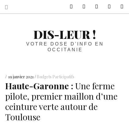
sur Facebook
sur Twitter
Contactez-nous 
Notre ph
R
DIS-LEUR !
VOTRE DOSE D'INFO EN
OCCITANIE
19 janvier 2021
Budgets Participatifs
Haute-Garonne :
Une ferme
pilote, premier maillon d’une
ceinture verte autour de
Toulouse