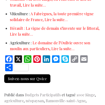
travail, Lire la suite…
Viticulture :
A Fabrègues, la toute première vigne
solidaire de France, Lire la suite…
Hérault : La vigne de demain s’invente sur le littoral,
Lire la suite…
Agriculture :
Le domaine de l’Oulivie ouvre son
moulin aux particuliers, Lire la suite…
F
X
W
Pi
Li
M
S
C
E
ac
h
nt
n
es
k
o
m
S
e
at
er
k
se
y
p
ai
h
Suivez-nous sur Qwice
b
s
es
e
n
p
y
l
ar
o
A
t
dI
g
e
Li
e
o
p
n
er
n
Publié dans
Budgets Participatifs
et tagué
100e Singe
,
agriculture
,
néopaysan
,
Ramonville-saint-Agne
,
k
p
k