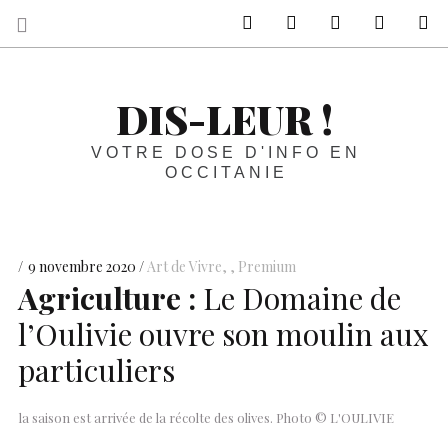
sur Facebook
sur Twitter
Contactez-nous 
Notre ph
R
DIS-LEUR !
VOTRE DOSE D'INFO EN
OCCITANIE
9 novembre 2020
Art de Vivre
,
Premium
Agriculture :
Le Domaine de
l’Oulivie ouvre son moulin aux
particuliers
la saison est arrivée de la récolte des olives. Photo © L'OULIVIE