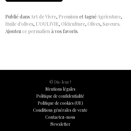
ar
o
A
t
dI
g
e
Li
e
o
p
n
er
n
Publié dans
Art de Vivre
,
Premium
et tagué
Agricuture
,
Huile d'olives
,
L'OULIVIE
,
Oléiculture
,
Olives
,
Saveurs
.
k
p
k
Ajoutez
ce permalien
à vos favoris.
© Dis-leur !
Mentions légales
Politique de confidentialité
Politique de cookies (UE)
Conditions générales de vente
Contactez-nous
Newsletter