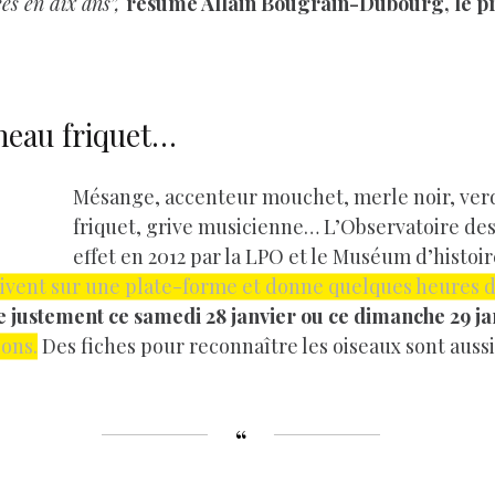
ées en dix ans”,
résume Allain Bougrain-Dubourg, le pr
neau friquet…
Mésange, accenteur mouchet, merle noir, ver
friquet, grive musicienne… L’Observatoire des 
effet en 2012 par la LPO et le Muséum d’histoir
crivent sur une plate-forme et donne quelques heures 
justement ce samedi 28 janvier ou ce dimanche 29 ja
ions.
Des fiches pour reconnaître les oiseaux sont aussi