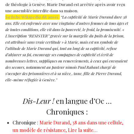
de théologie à Genève. Marie Durand est arrêtée après avoir reçu
une assemblée interdite dans sa maison.
Sa fiche Wikipedia dit aussi
:
“La captivité de Marie Durand dure 38
ans. Elle est enfermée avec une vingtaine d’autres femmes de tous âges et
de toutes conditions, elle vit dans la pauvreté, le froid, la promiscuité. «
L’inscription “RESISTER” gravée sur la margelle du puits de la prison,
est attribuée sans vraie certitude » à Marie, mais est un symbole de
l’attitude de Marie Durand qui, tout au long de sa captivité, refuse
d’abjurer sa foi, encourage ses compagnes de captivité et écrit de
nombreuses lettres, suppliques ou remerciements, à ceux qui envoyaient
des secours, notamment au pasteur nîmois Paul Rabaut chargé de
s’occuper des prisonnières et à sa nièce, Anne, fille de Pierre Durand,
elle-même réfugiée à Genève.”
Dis-Leur !
en langue d’Oc …
Chroniques :
Chronique :
Marie Durand, 38 ans dans une cellule,
un modèle de résistance, Lire la suite…