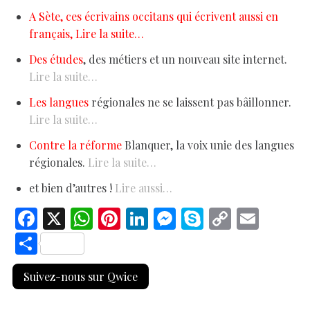
A Sète, ces écrivains occitans qui écrivent aussi en
français, Lire la suite…
Des études
, des métiers et un nouveau site internet.
Lire la suite…
Les langues
régionales ne se laissent pas bâillonner.
Lire la suite…
Contre la réforme
Blanquer, la voix unie des langues
régionales.
Lire la suite…
et bien d’autres !
Lire aussi…
F
X
W
Pi
Li
M
S
C
E
ac
h
nt
n
es
k
o
m
S
e
at
er
k
se
y
p
ai
h
Suivez-nous sur Qwice
b
s
es
e
n
p
y
l
ar
o
A
t
dI
g
e
Li
e