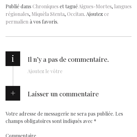
o
p
n
er
n
Publié dans
Chroniques
et tagué
Aigues-Mortes
,
langues
régionales
,
Miquèla Stenta
,
Occitan
. Ajoutez
ce
k
p
k
permalien
à vos favoris.
i
Il n’y a pas de commentaire.
Ajoutez le vôtre
Laisser un commentaire
Votre adresse de messagerie ne sera pas publiée.
Les
champs obligatoires sont indiqués avec
*
Commentaire