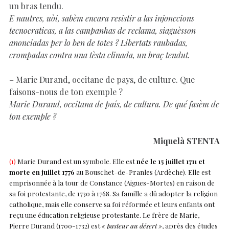
un bras tendu.
E nautres, uòi, sabèm encara resistir a las injonccions
tecnocraticas, a las campanhas de reclama, siaguèsson
anonciadas per lo ben de totes ? Libertats raubadas,
crompadas contra una tèsta clinada, un braç tendut.
– Marie Durand, occitane de pays, de culture. Que
faisons-nous de ton exemple ?
Marie Durand, occitana de país, de cultura. De qué fasèm de
ton exemple ?
Miquelà STENTA
(1)
Marie Durand est un symbole. Elle est
née le 15 juillet 1711 et
morte en juillet 1776
au Bouschet-de-Pranles (Ardèche). Elle est
emprisonnée à la tour de Constance (Aigues-Mortes) en raison de
sa foi protestante, de 1730 à 1768. Sa famille a dû adopter la religion
catholique, mais elle conserve sa foi réformée et leurs enfants ont
reçu une éducation religieuse protestante. Le frère de Marie,
Pierre Durand (1700-1732) est
« pasteur au désert »
, après des études