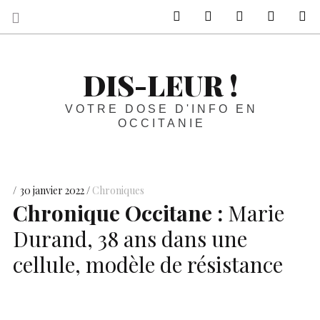
sur Facebook
sur Twitter
Contactez-nous 
Notre ph
R
DIS-LEUR !
VOTRE DOSE D'INFO EN
OCCITANIE
30 janvier 2022
Chroniques
Chronique Occitane :
Marie
Durand, 38 ans dans une
cellule, modèle de résistance