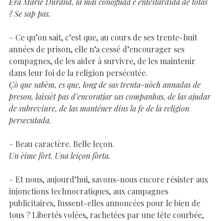
Èra Marie Durand, la mai conoguda e entestardida de totas
? Se sap pas.
– Ce qu’on sait, c’est que, au cours de ses trente-huit
années de prison, elle n’a cessé d’encourager ses
compagnes, de les aider à survivre, de les maintenir
dans leur foi de la religion persécutée.
Çò que sabèm, es que, long de sas trenta-uòch annadas de
preson, laissèt pas d’encoratjar sas companhas, de las ajudar
de subreviure, de las manténer dins la fe de la religion
persecutada.
– Beau caractère. Belle leçon.
Un èime fòrt. Una leiçon fòrta.
– Et nous, aujourd’hui, savons-nous encore résister aux
injonctions technocratiques, aux campagnes
publicitaires, fussent-elles annoncées pour le bien de
tous ? Libertés volées, rachetées par une tête courbée,