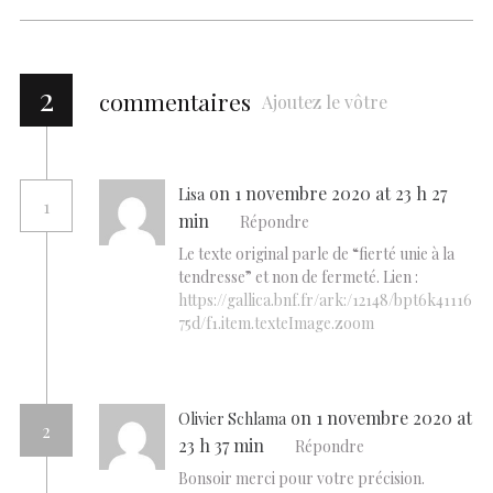
2
commentaires
Ajoutez le vôtre
on 1 novembre 2020 at 23 h 27
Lisa
1
min
Répondre
Le texte original parle de “fierté unie à la
tendresse” et non de fermeté. Lien :
https://gallica.bnf.fr/ark:/12148/bpt6k41116
75d/f1.item.texteImage.zoom
on 1 novembre 2020 at
Olivier Schlama
2
23 h 37 min
Répondre
Bonsoir merci pour votre précision.