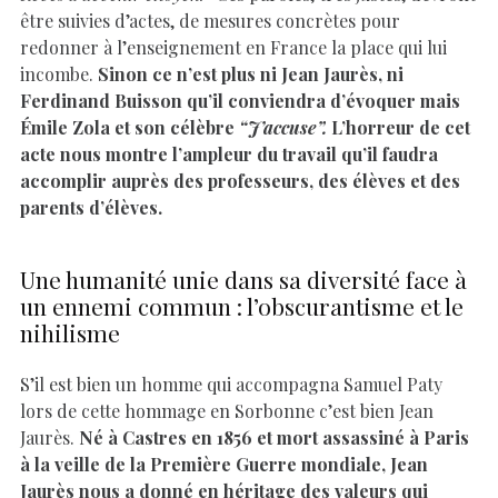
être suivies d’actes, de mesures concrètes pour
redonner à l’enseignement en France la place qui lui
incombe.
Sinon ce n’est plus ni Jean Jaurès, ni
Ferdinand Buisson qu’il conviendra d’évoquer mais
Émile Zola et son célèbre
“J’accuse”.
L’horreur de cet
acte nous montre l’ampleur du travail qu’il faudra
accomplir auprès des professeurs, des élèves et des
parents d’élèves.
Une humanité unie dans sa diversité face à
un ennemi commun : l’obscurantisme et le
nihilisme
S’il est bien un homme qui accompagna Samuel Paty
lors de cette hommage en Sorbonne c’est bien Jean
Jaurès.
Né à Castres en 1856 et mort assassiné à Paris
à la veille de la Première Guerre mondiale, Jean
Jaurès nous a donné en héritage des valeurs qui