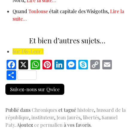
Nord,
Lire la suite…
Quand
Toulouse
était capitale des Wisigoths,
Lire la
suite…
Et bien d’autres sujets…
Sur Dis-Leur !
F
X
W
Pi
Li
M
S
C
E
ac
h
nt
n
es
k
o
m
S
e
at
er
k
se
y
p
ai
h
Suivez-nous sur Qwice
b
s
es
e
n
p
y
l
ar
o
A
t
dI
g
e
Li
e
o
p
n
er
n
Publié dans
Chroniques
et tagué
histoire
,
hussard de la
république
,
instituteur
,
Jean Jaurès
,
libertés
,
Samuel
k
p
k
Paty
. Ajoutez
ce permalien
à vos favoris.