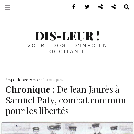
sur Facebook
sur Twitter
Contactez-nous 
Notre ph
R
DIS-LEUR !
VOTRE DOSE D'INFO EN
OCCITANIE
24 octobre 2020
Chroniques
Chronique :
De Jean Jaurès à
Samuel Paty, combat commun
pour les libertés