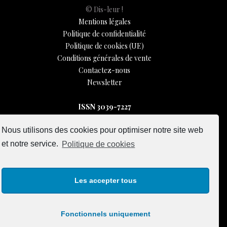
© Dis-leur !
Mentions légales
Politique de confidentialité
Politique de cookies (UE)
Conditions générales de vente
Contactez-nous
Newsletter
ISSN 3039-7227
Nous utilisons des cookies pour optimiser notre site web
et notre service.
Politique de cookies
Dis-Leur ! sur votre mobile
Les accepter tous
Fonctionnels uniquement