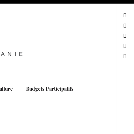
sur Facebook
sur Twitter
Contactez-nous !
Notre philosophie
TANIE
Recherche
ulture
Budgets Participatifs