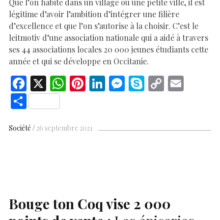
Que l’on habite dans un village ou une petite ville, il est
légitime d’avoir l’ambition d’intégrer une filière
d’excellence et que l’on s’autorise à la choisir. C’est le
leitmotiv d’une association nationale qui a aidé à travers
ses 44 associations locales 20 000 jeunes étudiants cette
année et qui se développe en Occitanie.
F
X
W
Pi
Li
M
S
C
E
ac
h
nt
n
es
k
o
m
S
e
at
er
k
se
y
p
ai
h
b
s
es
e
n
p
y
l
ar
Société
26 septembre 2021
o
A
t
dI
g
e
Li
e
o
p
n
er
n
k
p
k
Bouge ton Coq vise 2 000