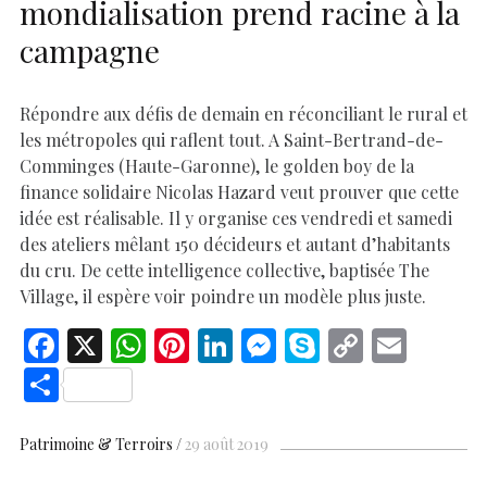
mondialisation prend racine à la
campagne
Répondre aux défis de demain en réconciliant le rural et
les métropoles qui raflent tout. A Saint-Bertrand-de-
Comminges (Haute-Garonne), le golden boy de la
finance solidaire Nicolas Hazard veut prouver que cette
idée est réalisable. Il y organise ces vendredi et samedi
des ateliers mêlant 150 décideurs et autant d’habitants
du cru. De cette intelligence collective, baptisée The
Village, il espère voir poindre un modèle plus juste.
F
X
W
Pi
Li
M
S
C
E
ac
h
nt
n
es
k
o
m
S
e
at
er
k
se
y
p
ai
h
b
s
es
e
n
p
y
l
ar
Patrimoine & Terroirs
29 août 2019
o
A
t
dI
g
e
Li