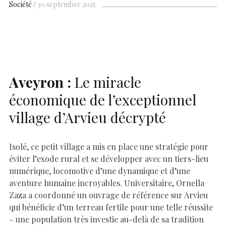
b
s
es
e
n
p
y
l
ar
Société
30 septembre 2025
o
A
t
dI
g
e
Li
e
o
p
n
er
n
k
p
k
Aveyron :
Le miracle
économique de l’exceptionnel
village d’Arvieu décrypté
Isolé, ce petit village a mis en place une stratégie pour
éviter l’exode rural et se développer avec un tiers-lieu
numérique, locomotive d’une dynamique et d’une
aventure humaine incroyables. Universitaire, Ornella
Zaza a coordonné un ouvrage de référence sur Arvieu
qui bénéficie d’un terreau fertile pour une telle réussite
– une population très investie au-delà de sa tradition