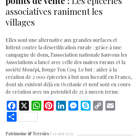
points de vente :
Les épiceries
associatives raniment les
villages
Elles sont une alternative aux grandes surfaces et
luttent contre la désertification rurale : grâce à une
campagne de dons, l’association nationale Sauvons les
Associations a lancé avec celle des maires ruraux et la
société Monépi, Bouge Ton Coq. Le but : aider à la
création de 2 000 épiceries à but non lucratif en France,
dont six existent déjà en Occitanie et neuf sont en cours
de création avec un potentiel de 25 à moyen terme.
F
X
W
Pi
Li
M
S
C
E
ac
h
nt
n
es
k
o
m
S
e
at
er
k
se
y
p
ai
h
b
s
es
e
n
p
y
l
ar
Patrimoine & Terroirs
19 mai 2021