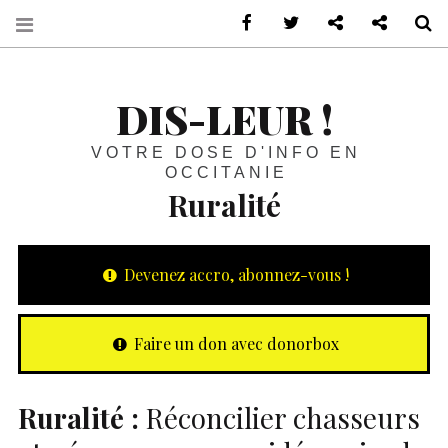
sur Facebook
sur Twitter
Contactez-nous 
Notre ph
R
DIS-LEUR !
VOTRE DOSE D'INFO EN
OCCITANIE
Ruralité
Devenez accro, abonnez-vous !
Faire un don avec donorbox
Ruralité :
Réconcilier chasseurs