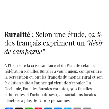
o
A
t
dI
g
e
Li
e
o
p
n
er
n
k
p
k
Ruralité :
Selon une étude, 92 %
des français expriment un
“désir
de campagne”
A l’heure de la crise sanitaire et du Plan de relance, la
fédération Familles Rurales a voulu mieux comprendre
la perception qu’ont les français du monde rural et son
évolution suite à l’année qui vient de s’écouler En
Occitanie, Familles Rurales compte 9.500 familles
adhérentes et l’action de ses 132 associations locales
bénéficie à plus de 14.000 personnes.