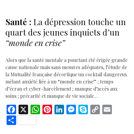
k
p
k
Santé :
La dépression touche un
quart des jeunes inquiets d’un
“monde en crise”
Alors que la santé mentale a pourtant été érigée grande
cause nationale mais sans mesures adéquates, l’étude de
la Mutualité française décortique un cocktail dangereux
mêlant anxiété liée à un “monde en crise” ; temps
d’écran et cyber-harcèlement ; manque d’accès aux
soins ; précarité et manque de vie sociale…
F
X
W
Pi
Li
M
S
C
E
ac
h
nt
n
es
k
o
m
S
e
at
er
k
se
y
p
ai
h