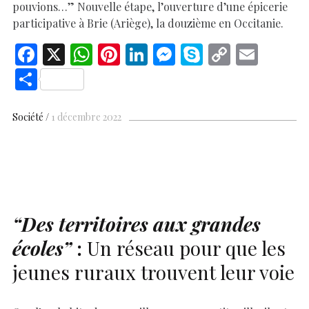
pouvions…” Nouvelle étape, l’ouverture d’une épicerie
participative à Brie (Ariège), la douzième en Occitanie.
F
X
W
Pi
Li
M
S
C
E
ac
h
nt
n
es
k
o
m
S
e
at
er
k
se
y
p
ai
h
b
s
es
e
n
p
y
l
ar
Société
1 décembre 2022
o
A
t
dI
g
e
Li
e
o
p
n
er
n
k
p
k
“Des territoires aux grandes
écoles”
:
Un réseau pour que les
jeunes ruraux trouvent leur voie