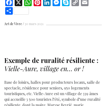
F
X
W
Pi
Li
M
S
C
E
ac
h
nt
n
es
k
o
m
S
e
at
er
k
se
y
p
ai
h
b
s
es
e
n
p
y
l
ar
Art de Vivre
30 mars 2021
o
A
t
dI
g
e
Li
e
o
p
n
er
n
k
p
k
Exemple de ruralité résiliente :
Vielle-Aure, village en… or !
Base de loisirs, halles pour producteurs locaux, salle de
spectacle, résidence pour seniors, 950 logements
touristiques, etc. Vielle-Aure est un village de 339 âmes
qui accueille 3 500 touristes l’été, symbole d’une ruralité
résiliente, dont la maire, Maryse Beyrié, marie