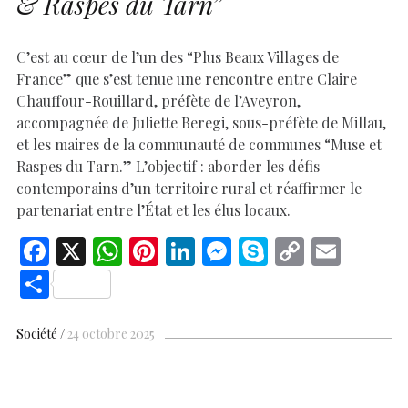
& Raspes du Tarn”
C’est au cœur de l’un des “Plus Beaux Villages de
France” que s’est tenue une rencontre entre Claire
Chauffour-Rouillard, préfète de l’Aveyron,
accompagnée de Juliette Beregi, sous-préfète de Millau,
et les maires de la communauté de communes “Muse et
Raspes du Tarn.” L’objectif : aborder les défis
contemporains d’un territoire rural et réaffirmer le
partenariat entre l’État et les élus locaux.
F
X
W
Pi
Li
M
S
C
E
ac
h
nt
n
es
k
o
m
S
e
at
er
k
se
y
p
ai
h
b
s
es
e
n
p
y
l
ar
Société
24 octobre 2025
o
A
t
dI
g
e
Li
e
o
p
n
er
n