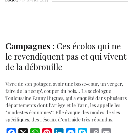
b
s
es
e
n
p
y
l
ar
o
A
t
dI
g
e
Li
e
o
p
n
er
n
k
p
k
Campagnes :
Ces écolos qui ne
le revendiquent pas et qui vivent
de la débrouille
Vivre de son potager, avoir une basse-cour, un verger,
faire de la récup’, couper du bois… La sociologue
Toulousaine Fanny Hugues, qui a enquêté dans plusieurs
départements dont l’Ariège et le Tarn, les appelle les
“modestes économes”. Elle évoque des modes de vies
spécifiques, des réseaux d’entraide très répandus.
F
X
W
Pi
Li
M
S
C
E