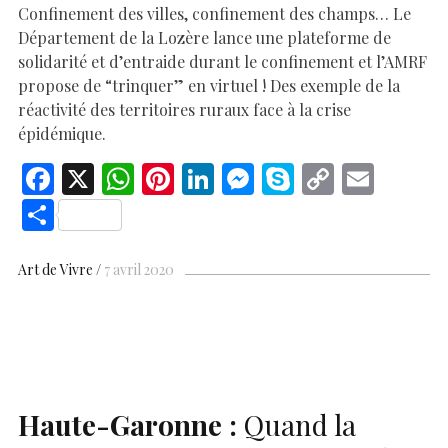
Confinement des villes, confinement des champs… Le
Département de la Lozère lance une plateforme de
solidarité et d’entraide durant le confinement et l’AMRF
propose de “trinquer” en virtuel ! Des exemple de la
réactivité des territoires ruraux face à la crise
épidémique.
F
X
W
Pi
Li
M
S
C
E
ac
h
nt
n
es
k
o
m
S
e
at
er
k
se
y
p
ai
h
b
s
es
e
n
p
y
l
ar
Art de Vivre
7 avril 2020
o
A
t
dI
g
e
Li
e
o
p
n
er
n
k
p
k
Haute-Garonne :
Quand la