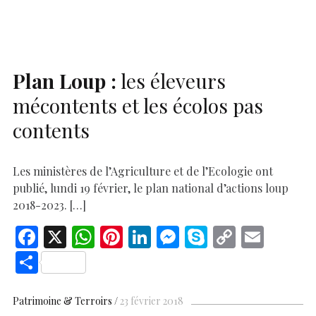
e
o
p
n
er
n
k
p
k
Plan Loup :
les éleveurs
mécontents et les écolos pas
contents
Les ministères de l’Agriculture et de l’Ecologie ont
publié, lundi 19 février, le plan national d’actions loup
2018-2023. […]
F
X
W
Pi
Li
M
S
C
E
ac
h
nt
n
es
k
o
m
S
e
at
er
k
se
y
p
ai
h
b
s
es
e
n
p
y
l
ar
Patrimoine & Terroirs
23 février 2018