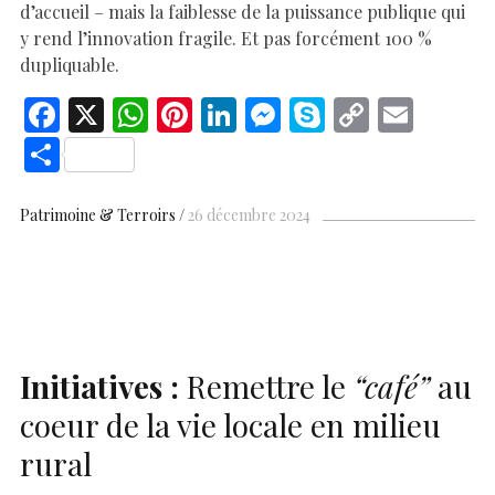
d’accueil – mais la faiblesse de la puissance publique qui
y rend l’innovation fragile. Et pas forcément 100 %
dupliquable.
F
X
W
Pi
Li
M
S
C
E
ac
h
nt
n
es
k
o
m
S
e
at
er
k
se
y
p
ai
h
b
s
es
e
n
p
y
l
ar
Patrimoine & Terroirs
26 décembre 2024
o
A
t
dI
g
e
Li
e
o
p
n
er
n
k
p
k
Initiatives :
Remettre le
“café”
au
coeur de la vie locale en milieu
rural