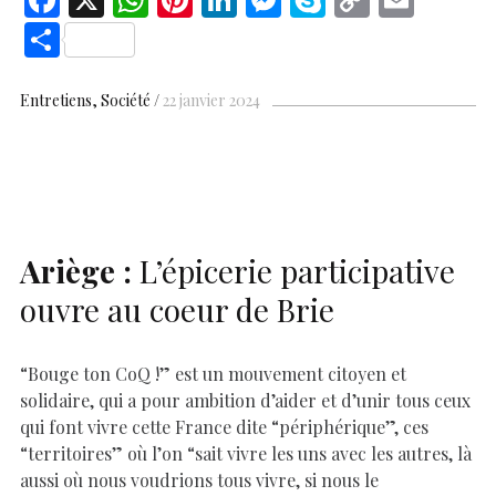
ac
h
nt
n
es
k
o
m
S
e
at
er
k
se
y
p
ai
h
b
s
es
e
n
p
y
l
ar
Entretiens
Société
22 janvier 2024
o
A
t
dI
g
e
Li
e
o
p
n
er
n
k
p
k
Ariège :
L’épicerie participative
ouvre au coeur de Brie
“Bouge ton CoQ !” est un mouvement citoyen et
solidaire, qui a pour ambition d’aider et d’unir tous ceux
qui font vivre cette France dite “périphérique”, ces
“territoires” où l’on “sait vivre les uns avec les autres, là
aussi où nous voudrions tous vivre, si nous le