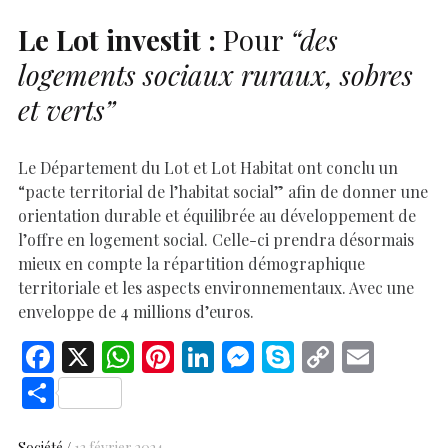
Le Lot investit :
Pour
“des
logements sociaux ruraux, sobres
et verts”
Le Département du Lot et Lot Habitat ont conclu un
“pacte territorial de l’habitat social” afin de donner une
orientation durable et équilibrée au développement de
l’offre en logement social. Celle-ci prendra désormais
mieux en compte la répartition démographique
territoriale et les aspects environnementaux. Avec une
enveloppe de 4 millions d’euros.
F
X
W
Pi
Li
M
S
C
E
ac
h
nt
n
es
k
o
m
S
e
at
er
k
se
y
p
ai
h
Société
13 février 2024