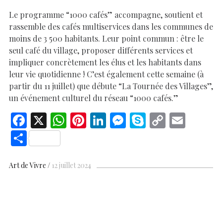
Le programme “1000 cafés” accompagne, soutient et
rassemble des cafés multiservices dans les communes de
moins de 3 500 habitants. Leur point commun : être le
seul café du village, proposer différents services et
impliquer concrètement les élus et les habitants dans
leur vie quotidienne ! C’est également cette semaine (à
partir du 11 juillet) que débute “La Tournée des Villages”,
un événement culturel du réseau “1000 cafés.”
F
X
W
Pi
Li
M
S
C
E
ac
h
nt
n
es
k
o
m
S
e
at
er
k
se
y
p
ai
h
b
s
es
e
n
p
y
l
ar
Art de Vivre
12 juillet 2024
o
A
t
dI
g
e
Li
e
o
p
n
er
n
k
p
k