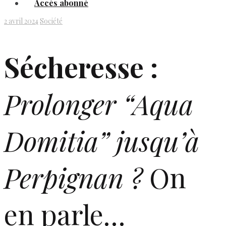
Accès abonné
2 avril 2024
Société
Sécheresse :
Prolonger
“Aqua
Domitia”
jusqu’à
Perpignan ?
On
en parle…