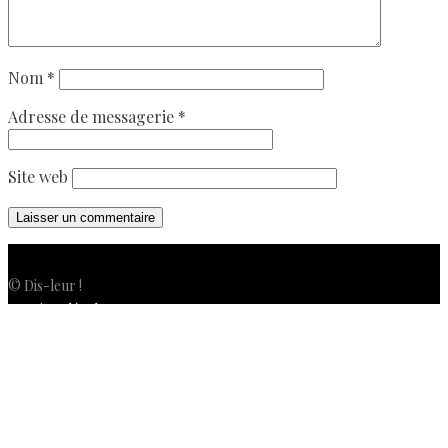
Nom
*
Adresse de messagerie
*
Site web
© Dis-leur !
Mentions légales
Politique de confidentialité
Politique de cookies (UE)
Conditions générales de vente
Contactez-nous
Newsletter