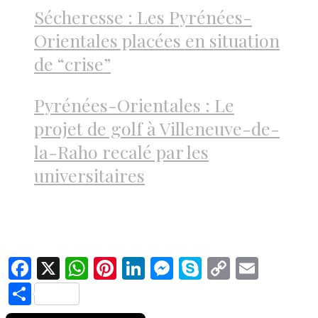
Sécheresse : Les Pyrénées-
Orientales placées en situation
de “crise”
Pyrénées-Orientales : Le
projet de golf à Villeneuve-de-
la-Raho recalé par les
universitaires
Facebook
X
WhatsApp
Pinterest
LinkedIn
Messenger
Skype
Copy
Email
Link
Share