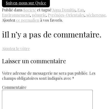
Suivez-nous sur Qwice
Publié dans
Société
et tagué
Aqua Domitia
,
Eau
,
Environnement
,
pénurie
,
Pyrénées-Orientales
,
sécheresse
.
Ajoutez
ce permalien
à vos favoris.
i
Il n’y a pas de commentaire.
Ajoutez le vôtre
Laisser un commentaire
Votre adresse de messagerie ne sera pas publiée.
Les
champs obligatoires sont indiqués avec
*
Commentaire