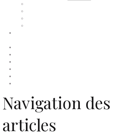
Facture d’adhésion
Niveaux d’adhésion
Paiement d’adhésion
Reçu d’adhésion
Conditions générales de
vente
Contactez-nous
Faites un don à Dis-Leur !
Mentions légales
Newsletter
Politique de confidentialité
Politique de cookies (UE)
Navigation des
articles