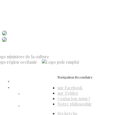
ISSN 3039-7227
Dis-Leur ! sur votre mobile
Navigation Secondaire
Accueil
sur Facebook
Compte d’adhérent
sur Twitter
Annulation
Contactez-nous !
d’adhésion
Notre philosophie
Confirmation
d’adhésion
Recherche