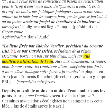
“Il y a une réelle prise de conscience du besoin de sécurisation
pour le “trop d’eau” mais aussi du “pas assez d’eau.” C’est le
fil rouge de toutes nos politiques publiques : nous avons réuni
autour de la table tous les usagers pour que les gens se parlent et
qu’on puisse
avoir un projet de territoire à la hauteur
de
nos enjeux”
souligne ainsi Régis Banquet (président de
Carcassonne
Agglomération,
dans l’Aude).
“La ligne fixée par Fabrice Verdier, président du Groupe
BRL
(*)
, et par Carole Delga
, présidente de la région
Occitanie, porte non pas sur plus d’eau, mais sur
une
meilleure utilisation de l’eau
. Face aux événements extrêmes,
nous devons réunir les conditions d’une collégialité plus forte,
d’un meilleur dialogue entre parties prenantes”
expliquait en
2023 Jean-François Blanchet (directeur général du groupe
BRL) au
Journal des entreprises
.
Depuis, on voit de moins en moins d’eau couler sous les
ponts
. Alors,
Aqua Domitia 2
sera-t-elle la réponse ?
Certaines associations écologistes ne partagent pas cette
idée. Plus de détails après le 8 avril.