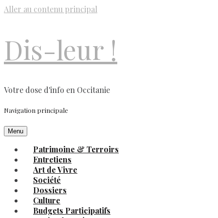
Aller au contenu principal
Dis-leur !
Votre dose d'info en Occitanie
Navigation principale
Menu
Patrimoine & Terroirs
Entretiens
Art de Vivre
Société
Dossiers
Culture
Budgets Participatifs