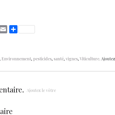
C
E
S
o
m
h
p
ai
ar
y
l
e
,
Environnement
,
pesticides
,
santé
,
vignes
,
Viticulture
. Ajoute
Li
n
k
entaire.
Ajoutez le vôtre
aire