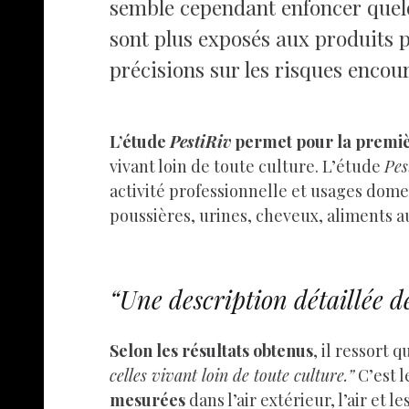
semble cependant enfoncer quelq
sont plus exposés aux produits p
précisions sur les risques enco
L’étude
PestiRiv
permet pour la première
vivant loin de toute culture. L’étude
Pes
activité professionnelle et usages domes
poussières, urines, cheveux, aliments au
“Une description détaillée 
Selon les résultats obtenus
, il ressort 
celles vivant loin de toute culture.”
C’est l
mesurées
dans l’air extérieur, l’air et 