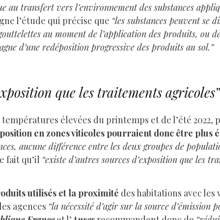
ue au transfert vers l’environnement des substances appliqu
gne l’étude qui précise que
“les substances peuvent se d
uttelettes au moment de l’application des produits, ou de
pagne d’une redéposition progressive des produits au sol.”
exposition que les traitements agricoles”
es températures élevées du printemps et de l’été 2022, p
position en zones viticoles pourraient donc être plus 
nces, aucune différence entre les deux groupes de populatio
e fait qu’il
“existe d’autres sources d’exposition que les tra
duits utilisés et la proximité
des habitations avec les
 les agences
“la nécessité d’agir sur la source d’émission 
blique France
et l’
Anses
recommandent donc de
“rédui