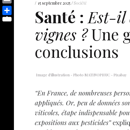
s
p
y
15 septembre 2025
Société
e
o
d
E
Santé :
Est-il
e
p
s
p
I
m
n
S
e
t
y
vignes ?
Une g
n
a
g
h
L
i
e
a
i
conclusions
l
r
r
n
e
k
Image d'illustration - Photo MATINOPHUC - Pixabay
“En France, de nombreuses personn
appliqués. Or, peu de données sont
viticoles, étape indispensable po
expositions aux pesticides”
expliq