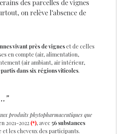
rains des parcelles de vignes
rtout, on relève l’absence de
nnes vivant près de vignes
et de celles
ses en compte (air, alimentation,
ntement (air ambiant, air intérieur,
épartis dans six régions viticoles
.
t…”
s aux produits phytopharmaceutiques que
 en 2021-2022
(*)
, avec
56 substances
ne et les cheveux des participants.