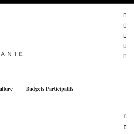
sur Facebook
sur Twitter
Contactez-nous !
Notre philosophie
TANIE
Recherche
ulture
Budgets Participatifs