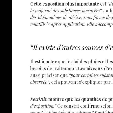
Cette exposition plus importante
est
“d
la majorité des substances mesurées”
souli
des phénomènes de dérive, sous forme de go
volatilisée après application. Elle s’accom
“Il existe d’autres sources d’
Il est à noter
que les faibles pluies et l
besoins de traitement.
Les niveaux d’ex
aussi préciser que
“pour certaines substa
observée”
, cela pouvant s’expliquer par l
PestiRiv
montre que les quantités de pro
d’exposition.”
Ce constat confirme selon
vivant le plus près des cultures.”
Santé pu