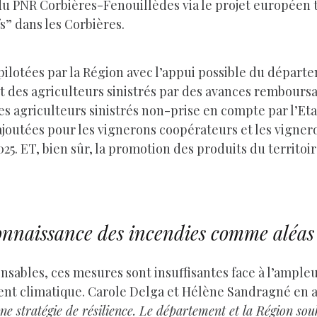
 du PNR Corbières-Fenouillèdes via le projet europée
s” dans les Corbières.
ns pilotées par la Région avec l’appui possible du dépa
 des agriculteurs sinistrés par des avances remboursa
des agriculteurs sinistrés non-prise en compte par l’Eta
t ajoutées pour les vignerons coopérateurs et les vigne
. ET, bien sûr, la promotion des produits du territoi
nnaissance des incendies comme aléas 
sables, ces mesures sont insuffisantes face à l’ampleur 
ment climatique. Carole Delga et Hélène Sandragné en
ne stratégie de résilience. Le département et la Région so