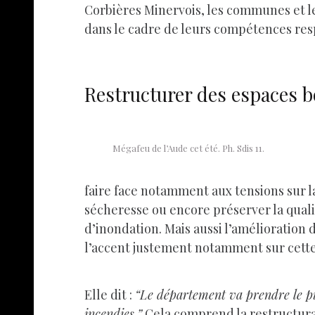
Corbières Minervois, les communes et l
dans le cadre de leurs compétences res
Restructurer des espaces bo
Mégafeu de l’Aude cet été. Ph. Sdis 11.
faire face notamment aux tensions sur 
sécheresse ou encore préserver la qualit
d’inondation. Mais aussi l’amélioration
l’accent justement notamment sur cett
Elle dit :
“Le département va prendre le pilo
incendies.”
Cela comprend la restructurati