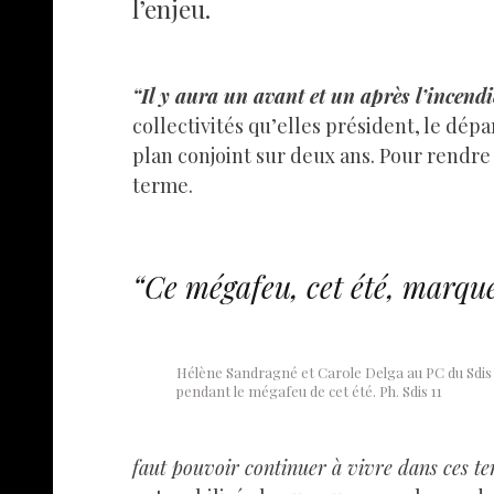
l’enjeu.
“Il y aura un avant et un après l’incendi
collectivités qu’elles président, le dép
plan conjoint sur deux ans. Pour rendre 
terme.
“Ce mégafeu, cet été, marqu
Hélène Sandragné et Carole Delga au PC du Sdis 
pendant le mégafeu de cet été. Ph. Sdis 11
faut pouvoir continuer à vivre dans ces t