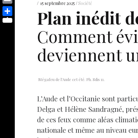
s
p
y
15 septembre 2025
Société
e
o
d
E
Plan inédit d
e
p
s
p
I
m
n
S
e
t
y
Comment évit
n
a
g
h
L
i
e
a
i
deviennent un
l
r
r
n
e
k
Mégafeu de l'Aude cet été. Ph. Sdis 11.
L’Aude et l’Occitanie sont parti
Delga et Hélène Sandragné, prés
de ces feux comme aléas climati
nationale et même au niveau eur