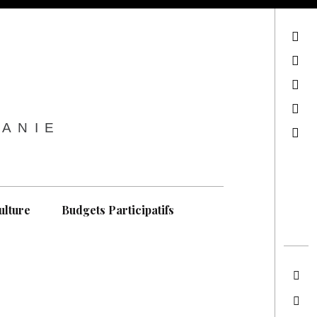
sur Facebook
sur Twitter
Contactez-nous !
Notre philosophie
TANIE
Recherche
ulture
Budgets Participatifs