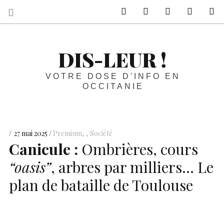
sur Facebook
sur Twitter
Contactez-nous 
Notre ph
R
DIS-LEUR !
VOTRE DOSE D'INFO EN
OCCITANIE
27 mai 2025
Premium
,
Société
Canicule :
Ombrières, cours
“oasis”
, arbres par milliers… Le
plan de bataille de Toulouse