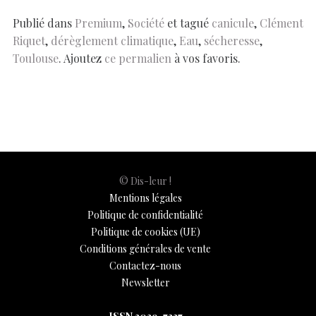
o
A
t
dI
g
e
Li
e
o
p
n
er
n
Publié dans
Premium
,
Société
et tagué
canicule
,
Clément
Riquet
,
dérèglement climatique
,
Eau
,
sécheresse
,
k
p
k
Toulouse
. Ajoutez
ce permalien
à vos favoris.
© Dis-leur !
Mentions légales
Politique de confidentialité
Politique de cookies (UE)
Conditions générales de vente
Contactez-nous
Newsletter