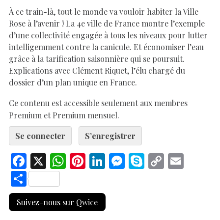
À ce train-là, tout le monde va vouloir habiter la Ville
Rose à l’avenir ! La 4e ville de France montre l’exemple
d’une collectivité engagée à tous les niveaux pour lutter
intelligemment contre la canicule. Et économiser l’eau
grâce à la tarification saisonnière qui se poursuit.
Explications avec Clément Riquet, l’élu chargé du
dossier d’un plan unique en France.
Ce contenu est accessible seulement aux membres
Premium et Premium mensuel.
Se connecter
S’enregistrer
F
X
W
Pi
Li
M
S
C
E
ac
h
nt
n
es
k
o
m
S
e
at
er
k
se
y
p
ai
h
Suivez-nous sur Qwice
b
s
es
e
n
p
y
l
ar