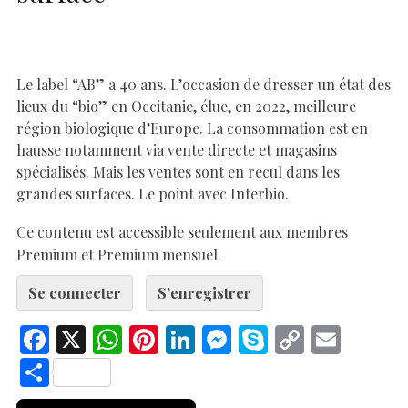
Le label “AB” a 40 ans. L’occasion de dresser un état des
lieux du “bio” en Occitanie, élue, en 2022, meilleure
région biologique d’Europe. La consommation est en
hausse notamment via vente directe et magasins
spécialisés. Mais les ventes sont en recul dans les
grandes surfaces. Le point avec Interbio.
Ce contenu est accessible seulement aux membres
Premium et Premium mensuel.
Se connecter
S’enregistrer
F
X
W
Pi
Li
M
S
C
E
ac
h
nt
n
es
k
o
m
S
e
at
er
k
se
y
p
ai
h