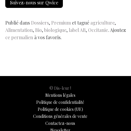
Suivez-nous sur Qwice
b
s
es
e
n
p
y
l
ar
o
A
t
dI
g
e
Li
e
o
p
n
er
n
Publié dans
Dossiers
,
Premium
et tagué
agriculture
,
Alimentation
,
Bio
,
biologique
,
label AB
,
Occitanie
. Ajoutez
k
p
k
ce permalien
à vos favoris.
© Dis-leur !
Mentions légales
Politique de confidentialité
Politique de cookies (UE)
Conditions générales de vente
Contactez-nous
Newsletter