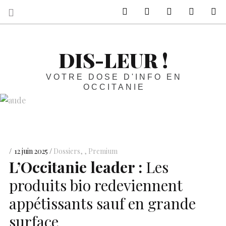
sur Facebook
sur Twitter
Contactez-nous 
Notre ph
R
DIS-LEUR !
VOTRE DOSE D'INFO EN
OCCITANIE
12 juin 2025
Dossiers
,
Premium
L’Occitanie leader :
Les
produits bio redeviennent
appétissants sauf en grande
surface