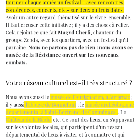
tourner chaque année un festival – avec rencontres,
conférences, concerts, etc.- sur deux ou trois dates.
Avoir un autre regard thématisé sur le vivre-ensemble.
Il faut creuser cette initiative ; il y a des choses à relier.
Cela rejoint ce que fait
Magyd Cherfi
, chanteur du
groupe Zebda, avec les quartiers, avec un festival qu’il
parraine.
Nous ne partons pas de rien : nous avons ce
musée de la Résistance ouvert sur les nouveaux
combats.
Votre réseau culturel est-il très structuré ?
Nous avons aussi le
musée de l’Aurignacien, à Aurignac
;
il y aussi
l’abbaye de Bonnefont
; le
musée archéologique
départemental à Saint-Bertrand de Comminges..
.
Le
Château de la Réole,
etc. Ce sont des lieux, en s’appuyant
sur les volontés locales, qui participent d’un réseau
départemental de lieux à visiter et à connaître et qui