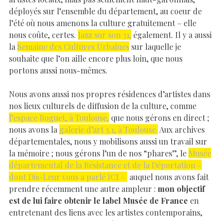
déployés sur l’ensemble du département, au coeur de
l’été où nous amenons la culture gratuitement – elle
nous coûte, certes.
Jazz sur son 31,
également. Il y a aussi
la
Semaine des Cultures Urbaines
sur laquelle je
souhaite que l’on aille encore plus loin, que nous
portons aussi nous-mêmes.
Nous avons aussi nos propres résidences d’artistes dans
nos lieux culturels de diffusion de la culture, comme
l’espace Roguet, à Toulouse,
que nous gérons en direct ;
nous avons la
galerie d’art 3.1, à Toulouse.
Aux archives
départementales, nous y mobilisons aussi un travail sur
la mémoire ; nous gérons l’un de nos “phares”, le
Musée
départemental de la Résistance et de la Déportation –
dont Dis-Leur vous a parlé ICI –
auquel nous avons fait
prendre récemment une autre ampleur :
mon objectif
est de lui faire obtenir le label Musée de France
en
entretenant des liens avec les artistes contemporains,