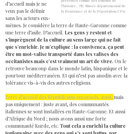
présentés comme des témoins de
d’accueil mais je ne
l’histoire… Ph. Musée départemental de
veux pas le définir
la Résistance et de la Déportation/CD31
sans les acteurs eux-
mêmes. Je considère la terre de Haute-Garonne comme
une terre d’asile. D’accueil.
Les gens y restent et
s’imprègnent de la culture au sens large qui ne fait
que s’enrichir. Je m’explique : la convivenca, ça peut
être un mot-valise transporté dans les valises des
occitanistes mais c’est vraiment un art de vivre.
On le
retrouve beaucoup dans le monde latin, hispanique et le
pourtour méditerranéen. Et qui n’est pas anodin avec la
tolérance vis-à-vis des autres religions.
Terre d’accueil des Républicains espagnols, aussi,
mais
pas uniquement : juste avant, des communautés
italiennes se sont installées en Haute-Garonne. Et aussi
d’Afrique du Nord ; nous avons aussi une forte
communauté Kurde, etc.
Tout cela a enrichi la culture
toulousaine avec des gens qui s’y sont battus, par