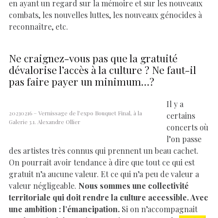
en ayant un regard sur la mémoire et sur les nouveaux
combats, les nouvelles luttes, les nouveaux génocides à
reconnaître, etc.
Ne craignez-vous pas que la gratuité
dévalorise l’accès à la culture ? Ne faut-il
pas faire payer un minimum…?
Il y a
20230216 – Vernissage de l’expo Bouquet Final, à la
certains
Galerie 3.1. Alexandre Ollier
concerts où
l’on passe
des artistes très connus qui prennent un beau cachet.
On pourrait avoir tendance à dire que tout ce qui est
gratuit n’a aucune valeur. Et ce qui n’a peu de valeur a
valeur négligeable.
Nous sommes une collectivité
territoriale qui doit rendre la culture accessible. Avec
une ambition : l’émancipation.
Si on n’accompagnait