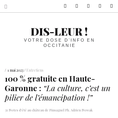
sur Facebook
sur Twitter
Contactez-nous 
Notre ph
R
DIS-LEUR !
VOTRE DOSE D'INFO EN
OCCITANIE
1 mai 2023
Entretiens
100 % gratuite en Haute-
Garonne :
“La culture, c’est un
pilier de l’émancipation !”
31 Notes d'été au château de Pinsaguel Ph. Adrien Nowak