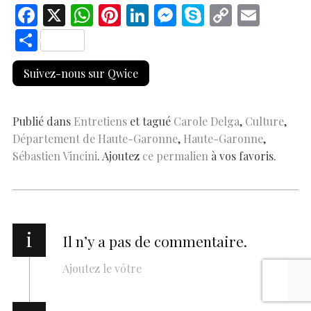
F
X
W
Pi
Li
M
S
C
E
ac
h
nt
n
es
k
o
m
S
e
at
er
k
se
y
p
ai
h
Suivez-nous sur Qwice
b
s
es
e
n
p
y
l
ar
o
A
t
dI
g
e
Li
e
o
p
n
er
n
Publié dans
Entretiens
et tagué
Carole Delga
,
Culture
,
Département de Haute-Garonne
,
Haute-Garonne
,
k
p
k
Sébastien Vincini
. Ajoutez
ce permalien
à vos favoris.
i
Il n’y a pas de commentaire.
Ajoutez le vôtre