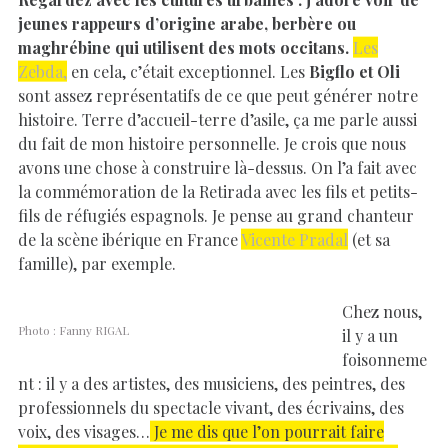
jeunes rappeurs d’origine arabe, berbère ou
maghrébine qui utilisent des mots occitans.
Les
Zebda,
en cela, c’était exceptionnel. Les
Bigflo et Oli
sont assez représentatifs de ce que peut générer notre
histoire. Terre d’accueil-terre d’asile, ça me parle aussi
du fait de mon histoire personnelle. Je crois que nous
avons une chose à construire là-dessus. On l’a fait avec
la commémoration de la Retirada avec les fils et petits-
fils de réfugiés espagnols. Je pense au grand chanteur
de la scène ibérique en France
Vicente Pradal
(et sa
famille), par exemple.
Chez nous,
Photo : Fanny RIGAL
il y a un
foisonneme
nt : il y a des artistes, des musiciens, des peintres, des
professionnels du spectacle vivant, des écrivains, des
voix, des visages…
Je me dis que l’on pourrait faire