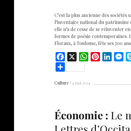
C’est la plus ancienne des sociétés 
l’inventaire national du patrimoine 
elle n’a de cesse de se réinventer en
formes de poésie contemporaines. L
Floraux, à Toulouse, fête ses 700 ans
F
X
W
Pi
Li
ac
h
nt
n
e
S
e
at
er
k
s
h
b
s
es
e
n
ar
Culture
4 mai 2024
o
A
t
dI
g
e
o
p
n
e
k
p
Économie :
Le 
Lettres d’Occita