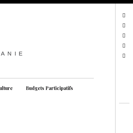
sur Facebook
sur Twitter
Contactez-nous !
Notre philosophie
TANIE
Recherche
ulture
Budgets Participatifs