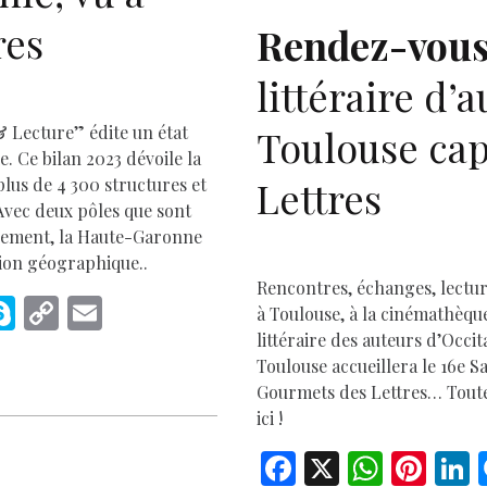
D
o
p
k
p
res
Rendez-vous
littéraire d’
& Lecture” édite un état
Toulouse cap
e. Ce bilan 2023 dévoile la
Lettres
plus de 4 300 structures et
 Avec deux pôles que sont
rgement, la Haute-Garonne
tion géographique..
Rencontres, échanges, lectu
M
S
C
E
à Toulouse, à la cinémathèque
s
k
o
m
littéraire des auteurs d’Occit
Toulouse accueillera le 16e Sa
e
y
p
ai
Gourmets des Lettres… Toute l
p
y
l
ici !
e
Li
F
X
W
Pi
L
r
n