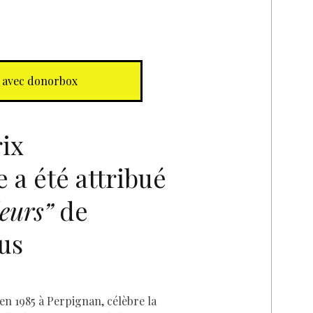
 avec donorbox
ix
 a été attribué
D
eurs”
de
ous
en 1985 à Perpignan, célèbre la