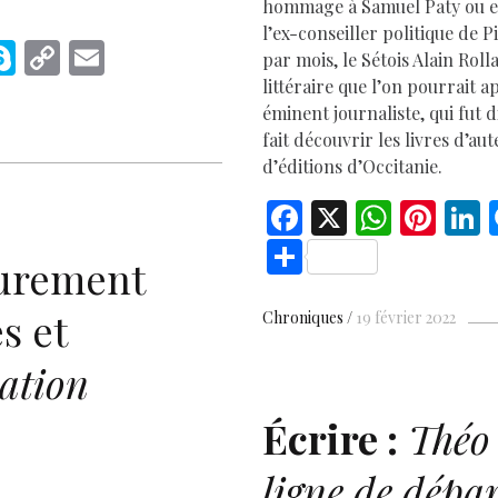
hommage à Samuel Paty ou en
l’ex-conseiller politique de 
M
S
C
E
par mois, le Sétois Alain Ro
s
k
o
m
littéraire que l’on pourrait 
éminent journaliste, qui fut
e
y
p
ai
fait découvrir les livres d’a
p
y
l
d’éditions d’Occitanie.
e
Li
F
X
W
Pi
L
r
n
ac
h
nt
S
k
rement
e
at
er
h
b
s
es
e
ar
s et
Chroniques
19 février 2022
o
A
t
d
D
e
uation
o
p
k
p
Écrire :
Théo 
ligne de dépa