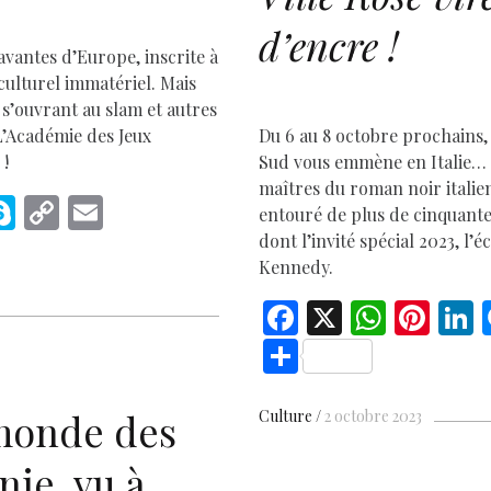
D
d’encre !
savantes d’Europe, inscrite à
culturel immatériel. Mais
 s’ouvrant au slam et autres
’Académie des Jeux
Du 6 au 8 octobre prochains, 
 !
Sud vous emmène en Italie… 
maîtres du roman noir italien
M
S
C
E
entouré de plus de cinquante
s
k
o
m
dont l’invité spécial 2023, l’
Kennedy.
e
y
p
ai
p
y
l
F
X
W
Pi
L
e
Li
ac
h
nt
S
r
n
e
at
er
h
k
b
s
es
e
ar
monde des
Culture
2 octobre 2023
o
A
t
d
e
nie, vu à