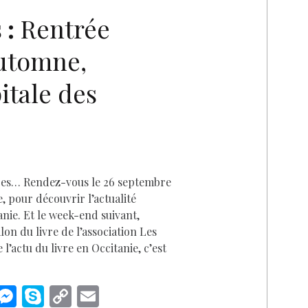
n
er
n
k
 :
Rentrée
automne,
D
itale des
res… Rendez-vous le 26 septembre
, pour découvrir l’actualité
anie. Et le week-end suivant,
lon du livre de l’association Les
’actu du livre en Occitanie, c’est
i
M
S
C
E