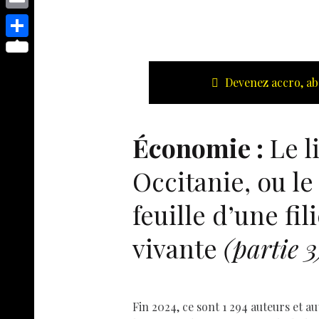
s
p
y
e
o
d
E
e
p
s
p
I
m
n
S
e
t
y
n
a
g
h
Devenez accro, ab
L
i
e
a
i
l
r
r
n
Économie :
Le l
e
k
Occitanie, ou le
feuille d’une fil
vivante
(partie 3
Fin 2024, ce sont 1 294 auteurs et au