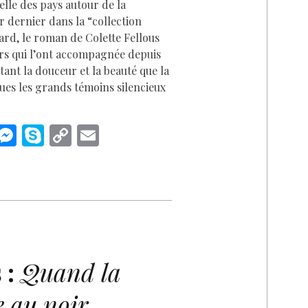
relle des pays autour de la
r dernier dans la “collection
ard, le roman de Colette Fellous
rs qui l’ont accompagnée depuis
utant la douceur et la beauté que la
enues les grands témoins silencieux
i
M
S
C
E
n
es
k
o
m
k
se
y
p
ai
n
p
y
l
I
g
e
Li
n
er
n
k
 :
Quand la
re au noir…