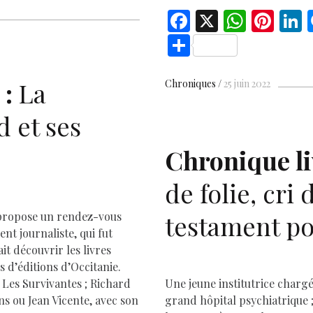
p
y
l
F
X
W
Pi
L
e
Li
ac
h
nt
S
r
n
e
at
er
h
k
b
s
es
e
ar
 :
La
Chroniques
25 juin 2022
o
A
t
d
D
e
d et ses
o
p
k
p
Chronique li
de folie, cri 
t propose un rendez-vous
testament po
nt journaliste, qui fut
t découvrir les livres
 d’éditions d’Occitanie.
 Les Survivantes ; Richard
Une jeune institutrice charg
ns ou Jean Vicente, avec son
grand hôpital psychiatrique ;