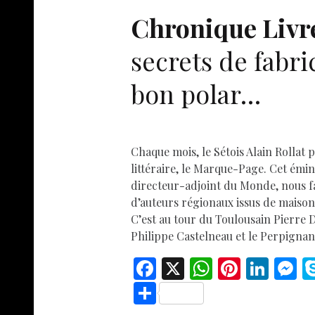
k
p
Chronique Livre
secrets de fabri
bon polar…
Chaque mois, le Sétois Alain Rollat
littéraire, le Marque-Page. Cet émine
directeur-adjoint du Monde, nous fai
d’auteurs régionaux issus de maisons
C’est au tour du Toulousain Pierre 
Philippe Castelneau et le Perpignana
F
X
W
Pi
Li
ac
h
nt
n
e
S
e
at
er
k
s