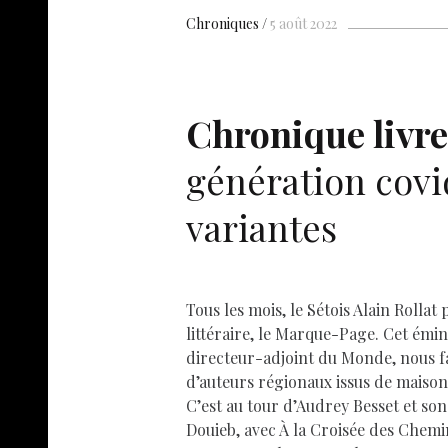
h
b
s
es
e
n
ar
Chroniques
5 août 2022
o
A
t
dI
g
e
o
p
n
e
k
p
Chronique livre
génération covi
variantes
Tous les mois, le Sétois Alain Rolla
littéraire, le Marque-Page. Cet émine
directeur-adjoint du Monde, nous fai
d’auteurs régionaux issus de maisons
C’est au tour d’Audrey Besset et son
Douieb, avec À la Croisée des Chemi