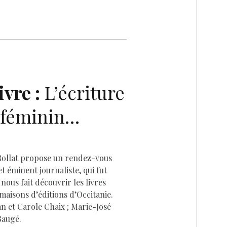
n
es
k
o
m
k
se
y
p
ai
n
p
y
l
I
g
e
Li
n
er
n
D
k
vre :
L’écriture
 féminin…
 Rollat propose un rendez-vous
t éminent journaliste, qui fut
ous fait découvrir les livres
maisons d’éditions d’Occitanie.
n et Carole Chaix ; Marie-José
Baugé.