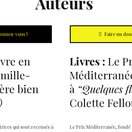
Auteurs
onnez-vous !
Faire un don
ivre en
Livres :
Le Pr
 mille-
Méditerranée
D
ière bien
à
“Quelques fl
)
Colette Fell
trices qui sont recensés à
Le Prix Méditerranée, fondé 