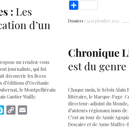
ac
h
nt
S
k
s :
Les
e
at
er
h
D
b
s
es
e
ar
cation d’un
Dossiers
24 septembre 2022
o
A
t
d
e
o
p
k
p
Chronique Li
 propose un rendez-vous
est du genre
nt journaliste, qui fut
t découvrir les livres
 d’éditions d’Occitanie.
Dabernat, le Montpelliérain
Chaque mois, le Sétois Alain
is Gautier Wailly.
littéraire, le Marque-Page. Ce
directeur-adjoint du Monde, n
M
S
C
E
d’auteurs régionaux issus de 
s
k
o
m
C’est au tour de Annie Agopia
Descaire et de Anne Maffre-
e
y
p
ai