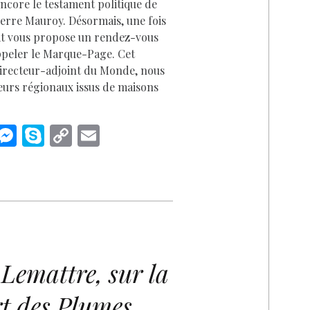
core le testament politique de
Pierre Mauroy. Désormais, une fois
llat vous propose un rendez-vous
appeler le Marque-Page. Cet
 directeur-adjoint du Monde, nous
uteurs régionaux issus de maisons
i
M
S
C
E
n
es
k
o
m
k
se
y
p
ai
n
p
y
l
I
g
e
Li
n
er
n
k
Lemattre, sur la
rt des Plumes