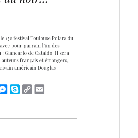
D
le 15e festival Toulouse Polars du
avec pour parrain l’un des
 : Giancarlo de Cataldo. Il sera
 auteurs français et étrangers,
écrivain américain Douglas
i
M
S
C
E
n
es
k
o
m
k
se
y
p
ai
n
p
y
l
I
g
e
Li