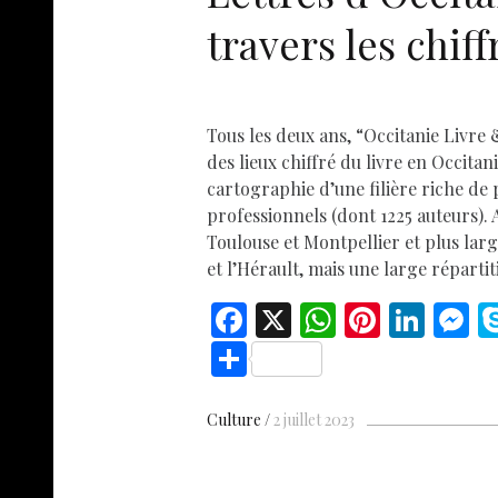
travers les chiff
Tous les deux ans, “Occitanie Livre 
des lieux chiffré du livre en Occitani
cartographie d’une filière riche de 
professionnels (dont 1225 auteurs).
Toulouse et Montpellier et plus la
et l’Hérault, mais une large réparti
F
X
W
Pi
Li
ac
h
nt
n
e
S
e
at
er
k
s
h
b
s
es
e
n
ar
Culture
2 juillet 2023
o
A
t
dI
g
e
o
p
n
e