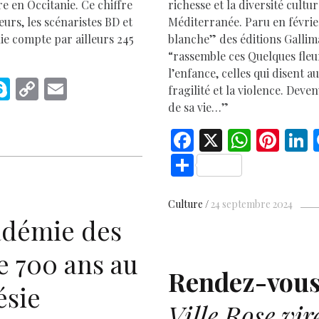
re en Occitanie. Ce chiffre
richesse et la diversité cultu
eurs, les scénaristes BD et
Méditerranée. Paru en févrie
nie compte par ailleurs 245
blanche” des éditions Gallim
“rassemble ces Quelques fleu
l’enfance, celles qui disent a
M
S
C
E
fragilité et la violence. Dev
s
k
o
m
de sa vie…”
e
y
p
ai
F
X
W
Pi
L
p
y
l
ac
h
nt
S
e
Li
e
at
er
h
r
n
b
s
es
e
ar
Culture
24 septembre 2024
k
adémie des
o
A
t
d
e
o
p
e 700 ans au
k
p
Rendez-vous
ésie
Ville Rose vi