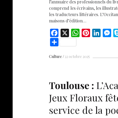
l’annuaire des professionnels du liv
comprend les écrivains, les illustrat
les traducteurs littéraires. L’Occita
maisons d’édition…
F
X
W
Pi
Li
ac
h
nt
n
e
S
e
at
er
k
s
h
b
s
es
e
n
ar
Culture
22 octobre 2025
o
A
t
dI
g
e
o
p
n
e
k
p
Toulouse :
L’Ac
Jeux Floraux fêt
service de la po