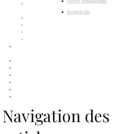
Notre philosophie
Confirmation
d’adhésion
Recherche
Facture d’adhésion
Niveaux d’adhésion
Paiement d’adhésion
Reçu d’adhésion
Conditions générales de
vente
Contactez-nous
Faites un don à Dis-Leur !
Mentions légales
Newsletter
Politique de confidentialité
Politique de cookies (UE)
Navigation des