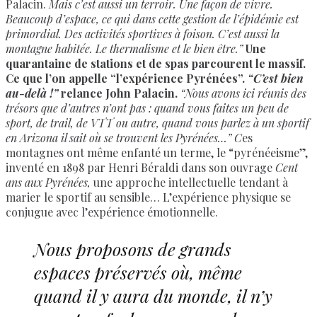
Palacin.
Mais c’est aussi un terroir. Une façon de vivre.
Beaucoup d’espace, ce qui dans cette gestion de l’épidémie est
primordial. Des activités sportives à foison. C’est aussi la
montagne habitée. Le thermalisme et le bien être.”
Une
quarantaine de stations et de spas parcourent le massif.
Ce que l’on appelle “l’expérience Pyrénées”.
“C’est bien
au-delà !”
relance John Palacin.
“Nous avons ici réunis des
trésors que d’autres n’ont pas : quand vous faites un peu de
sport, de trail, de VTT ou autre, quand vous parlez à un sportif
en Arizona il sait où se trouvent les Pyrénées…” C
es
montagnes ont même enfanté un terme, le “pyrénéeisme”,
inventé en 1898 par Henri Béraldi dans son ouvrage
Cent
ans aux Pyrénées,
une approche intellectuelle tendant à
marier le sportif au sensible… L’expérience physique se
conjugue avec l’expérience émotionnelle.
Nous proposons de grands
espaces préservés où, même
quand il y aura du monde, il n’y