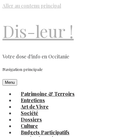
Aller au contenu principal
Dis-leur !
Votre dose d'info en Occitanie
Navigation principale
Menu
Patrimoine & Terroirs
Entretiens
Art de Vivre
Société
Dossiers
Culture
Budgets Participatifs