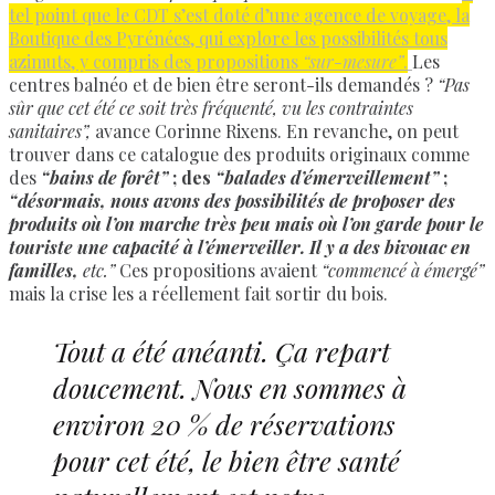
tel point que le CDT s’est doté d’une agence de voyage, la
Boutique des Pyrénées, qui explore les possibilités tous
azimuts, y compris des propositions
“sur-mesure”
.
Les
centres balnéo et de bien être seront-ils demandés ?
“Pas
sûr que cet été ce soit très fréquenté, vu les contraintes
sanitaires”,
avance Corinne Rixens. En revanche, on peut
trouver dans ce catalogue des produits originaux comme
des
“bains de forêt”
; des
“balades d’émerveillement”
;
“désormais, nous avons des possibilités de proposer des
produits où l’on marche très peu mais où l’on garde pour le
touriste une capacité à l’émerveiller. Il y a des bivouac en
familles,
etc.”
Ces propositions avaient
“commencé à émergé”
mais la crise les a réellement fait sortir du bois.
Tout a été anéanti. Ça repart
doucement. Nous en sommes à
environ 20 % de réservations
pour cet été, le bien être santé