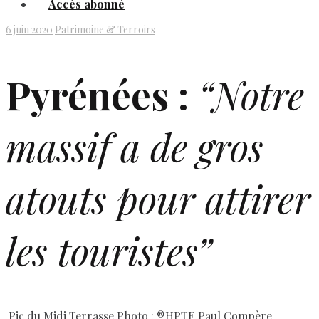
Accès abonné
6 juin 2020
Patrimoine & Terroirs
Pyrénées :
“Notre
massif a de gros
atouts pour attirer
les touristes”
Pic du Midi Terrasse Photo : ®HPTE Paul Compère