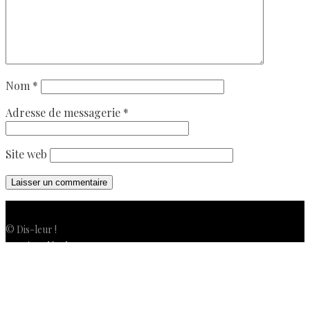
Nom
*
Adresse de messagerie
*
Site web
© Dis-leur !
Mentions légales
Politique de confidentialité
Politique de cookies (UE)
Conditions générales de vente