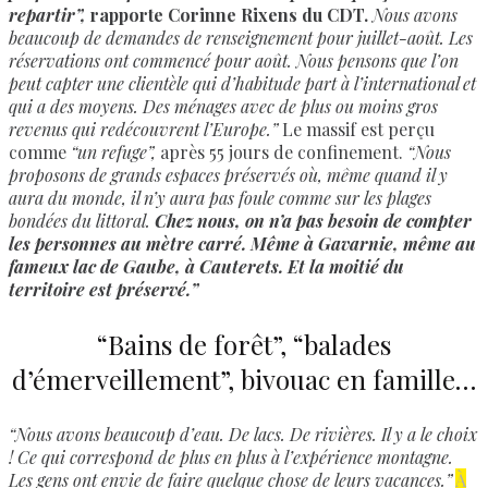
repartir”,
rapporte Corinne Rixens du CDT.
Nous avons
beaucoup de demandes de renseignement pour juillet-août. Les
réservations ont commencé pour août. Nous pensons que l’on
peut capter une clientèle qui d’habitude part à l’international et
qui a des moyens. Des ménages avec de plus ou moins gros
revenus qui redécouvrent l’Europe.”
Le massif est perçu
comme
“un refuge”,
après 55 jours de confinement.
“Nous
proposons de grands espaces préservés où, même quand il y
aura du monde, il n’y aura pas foule comme sur les plages
bondées du littoral.
Chez nous, on n’a pas besoin de compter
les personnes au mètre carré. Même à Gavarnie, même au
fameux lac de Gaube, à Cauterets. Et la moitié du
territoire est préservé.”
“Bains de forêt”, “balades
d’émerveillement”, bivouac en famille…
“Nous avons beaucoup d’eau. De lacs. De rivières. Il y a le choix
! Ce qui correspond de plus en plus à l’expérience montagne.
Les gens ont envie de faire quelque chose de leurs vacances.”
À