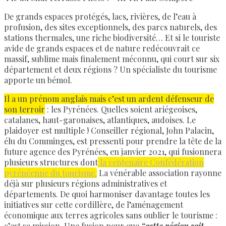
De grands espaces protégés, lacs, rivières, de l’eau à
profusion, des sites exceptionnels, des parcs naturels, des
stations thermales, une riche biodiversité… Et si le touriste
avide de grands espaces et de nature redécouvrait ce
massif, sublime mais finalement méconnu, qui court sur six
département et deux régions ? Un spécialiste du tourisme
apporte un bémol.
Il a un prénom anglais mais c’est un ardent défenseur de
son terroir
: les Pyrénées. Quelles soient ariégeoises,
catalanes, haut-garonaises, atlantiques, audoises. Le
plaidoyer est multiple ! Conseiller régional, John Palacin,
élu du Comminges, est pressenti pour prendre la tête de la
future agence des Pyrénées, en janvier 2021, qui fusionnera
plusieurs structures dont
la centenaire Confédération
pyrénéenne du tourisme.
La vénérable association rayonne
déjà sur plusieurs régions administratives et
départements. De quoi harmoniser davantage toutes les
initiatives sur cette cordillère, de l’aménagement
économique aux terres agricoles sans oublier le tourisme :
c’est sa mission. Une fusion pour que
“cette région soit