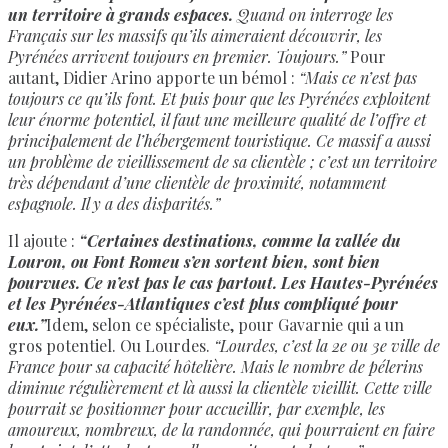
un territoire à grands espaces.
Quand on interroge les
Français sur les massifs qu’ils aimeraient découvrir, les
Pyrénées arrivent toujours en premier. Toujours.”
Pour
autant, Didier Arino apporte un bémol :
“Mais ce n’est pas
toujours ce qu’ils font. Et puis pour que les Pyrénées exploitent
leur énorme potentiel, il faut une meilleure qualité de l’offre et
principalement de l’hébergement touristique. Ce massif a aussi
un problème de vieillissement de sa clientèle ; c’est un territoire
très dépendant d’une clientèle de proximité, notamment
espagnole. Il y a des disparités.”
Il ajoute :
“Certaines destinations, comme la vallée du
Louron, ou Font Romeu s’en sortent bien, sont bien
pourvues. Ce n’est pas le cas partout. Les Hautes-Pyrénées
et les Pyrénées-Atlantiques c’est plus compliqué pour
eux.”
Idem, selon ce spécialiste, pour Gavarnie qui a un
gros potentiel. Ou Lourdes.
“Lourdes, c’est la 2e ou 3e ville de
France pour sa capacité hôtelière. Mais le nombre de pélerins
diminue régulièrement et là aussi la clientèle vieillit. Cette ville
pourrait se positionner pour accueillir, par exemple, les
amoureux, nombreux, de la randonnée, qui pourraient en faire