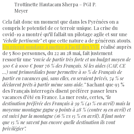
Trottinette Hautacam Sherpa – PGI P.
Meyer
Cela fait donc un moment que dans les Pyrénées on a
compris le potentiel de ce terroir unique. La crise du
covid-19 a montré qu’il fallait un pilotage agile et sur une
“échelle pertinente”
et que cette nature a de généreux atouts.
Un récent sondage à mettre à l’actif des VVF,
réalisé auprès
de 5 800 personnes, du 22 au 28 mai, fait justement
ressortir un
e
“envie de partir très forte et un budget moyen de
500 € à 1000 € pour 76 % des Français.
Si les aides (CAF, CE
…) sont primordiales pour permettre à 10 % de Français de
partir en vacances qui, sans elles, en seraient privés, 74 % se
déclarent prêts à partir même sans aide.”
Sachant que 93 %
des Français interrogés disent préférer passer leurs
vacances d’été en France. La mer reste, certes,
“la
destination préférée des Français à 39 % (41 % en avril) mais la
moyenne montagne gagne 9 points à 28 % (contre 19 en avril) et
est suivi par la montagne (16 % vs 15 % en avril). Il faut noter
que 15 % ne savent pas encore quelle destination ils vont
privilégier”.