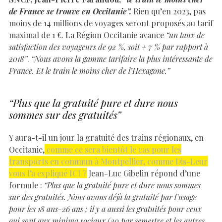
de France se trouve en Occitanie”.
Rien qu’en 2023, pas
moins de 14 millions de voyages seront proposés au tarif
maximal de 1 €. La Région Occitanie avance
“un taux de
satisfaction des voyageurs de 92 %, soit + 7 % par rapport à
2018”
.
“Nous avons la gamme tarifaire la plus intéressante de
France. Et le train le moins cher de l’Hexagone.”
“Plus que la gratuité pure et dure nous
sommes sur des gratuités”
Y aura-t-il un jour la gratuité des trains régionaux, en
Occitanie,
comme ce sera bientôt le cas pour les
transports en commun à Montpellier, comme Dis-Leur
vous l’a expliqué ICI ?
Jean-Luc Gibelin répond d’une
formule :
“Plus que la gratuité pure et dure nous sommes
sur des gratuités. Nous avons déjà la gratuité par l’usage
pour les 18 ans-26 ans ; il y a aussi les gratuités pour ceux
qui sont aux minima sociaux (20 par semestre et les autres