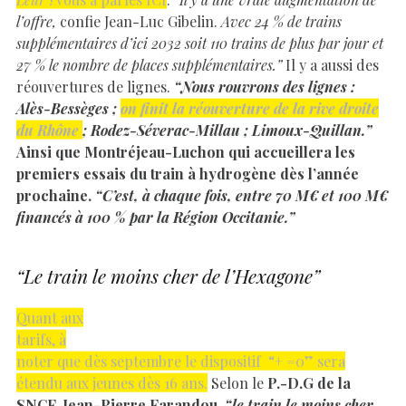
l’offre,
confie Jean-Luc Gibelin.
Avec 24 % de trains
supplémentaires d’ici 2032 soit 110 trains de plus par jour et
27 % le nombre de places supplémentaires.”
Il y a aussi des
réouvertures de lignes.
“Nous rouvrons des lignes :
Alès-Bessèges ;
on finit la réouverture de la rive droite
du Rhône
; Rodez-Séverac-Millau ; Limoux-Quillan.”
Ainsi que Montréjeau-Luchon qui accueillera les
premiers essais du train à hydrogène dès l’année
prochaine.
“C’est, à chaque fois, entre 70 M€ et 100 M€
financés à 100 % par la Région Occitanie.”
“Le train le moins cher de l’Hexagone”
Quant aux
tarifs, à
noter que dès septembre le dispositif “+ =0” sera
étendu aux jeunes dès 16 ans.
Selon le
P.-D.G de la
SNCF, Jean-Pierre Farandou,
“le train le moins cher