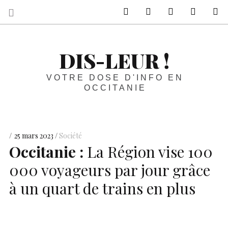
sur Facebook
sur Twitter
Contactez-nous 
Notre ph
R
DIS-LEUR !
VOTRE DOSE D'INFO EN
OCCITANIE
25 mars 2023
Société
Occitanie :
La Région vise 100
000 voyageurs par jour grâce
à un quart de trains en plus