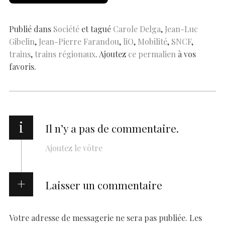
b
s
es
e
n
p
y
l
ar
o
A
t
dI
g
e
Li
e
o
p
n
er
n
Publié dans
Société
et tagué
Carole Delga
,
Jean-Luc
Gibelin
,
Jean-Pierre Farandou
,
liO
,
Mobilité
,
SNCF
,
k
p
k
trains
,
trains régionaux
. Ajoutez
ce permalien
à vos
favoris.
i
Il n’y a pas de commentaire.
Ajoutez le vôtre
Laisser un commentaire
Votre adresse de messagerie ne sera pas publiée.
Les