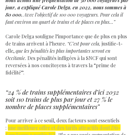
nous avions une fréquentation de 30 000 voyageurs par
jour, a expliqué Carole Delga. en 2022, nous sommes à
80 000.
Avec l’objectif de 100 000 voyageurs. Pour cela il
faut environ un quart de trains et de places en plus…”
Carole Delga souligne l’importance que de plus en plus
de trains arrivent à l’heure.
“C’est pour cela,
justifie-t-
elle,
que les pénalités les plus importantes seront en
Occitanie.
Des pénalités infligées à la SNCF qui sont
reversées à nos concitoyens à travers la “prime de
fidélité”.
“24 % de trains supplémentaires d’ici 2032
soit 110 trains de plus par jour et 27 % le
nombre de places supplémentaires”
Pour arriver à ce seuil, deux facteurs sont essentiels
:
une meilleure offre et des tarifs attractifs dont
Dis-
Leur
! vous a parlés ICI
.
“Il y a une vraie augmentation de